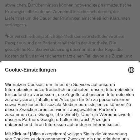
abweichen. Darüber hinaus können notwendige pharmazeutische
Prüfungen, die zu deiner Arzneimittelsicherheit dienen, die
Lieferfrist um die Dauer der Prüfungen einschließlich Klärungen
verlängern.
4
Für verschreibungspflichtige Medikamente stellt der Arzt ein
Rezept aus und der Patient erhält sie in der Apotheke. Die
gesetzliche Krankenversicherung übernimmt in der Regel die
Kosten dafür, der Versicherte trägt einen Teil davon als Zuzahlung
mit.
Grundsätzlich leisten Mitglieder Zuzahlungen in Höhe von zehn
Prozent des Abgabepreises,
mindestens
jedoch
fünf Euro
und
höchstens zehn Euro.
Es sind jedoch nie mehr als die tatsächlichen
Kosten der Leistung zu entrichten.
Diese Regeln gelten grundsätzlich auch für Online-Apotheken.
Bei Heilmitteln und häuslicher Krankenpflege beträgt die
Zuzahlung zehn Prozent der Kosten sowie zehn Euro je
Verordnung.
Um das Engagement der Versicherten für ihre eigene Gesundheit zu
stärken und die besondere Stellung der Familie zu unterstützen,
fallen
keine Zuzahlungen
an bei: