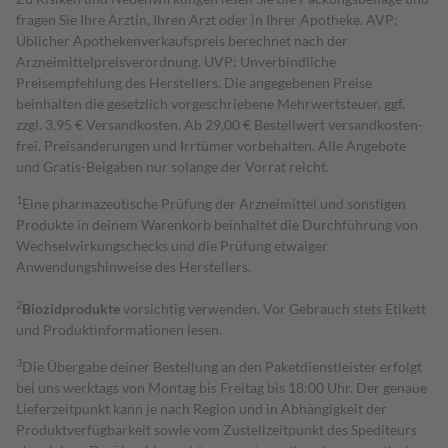
fragen Sie Ihre Ärztin, Ihren Arzt oder in Ihrer Apotheke. AVP:
Üblicher Apothekenverkaufspreis berechnet nach der
Arzneimittelpreisverordnung. UVP: Unverbindliche
Preisempfehlung des Herstellers. Die angegebenen Preise
beinhalten die gesetzlich vorgeschriebene Mehrwertsteuer, ggf.
zzgl. 3,95 € Versandkosten. Ab 29,00 € Bestell­wert versand­kosten­
frei. Preisänderungen und Irrtümer vorbehalten. Alle Angebote
und Gratis-Beigaben nur solange der Vorrat reicht.
1
Eine pharmazeutische Prüfung der Arzneimittel und sonstigen
Produkte in deinem Warenkorb beinhaltet die Durchführung von
Wechselwirkungschecks und die Prüfung etwaiger
Anwendungshinweise des Herstellers.
2
Biozidprodukte
vorsichtig verwenden. Vor Gebrauch stets Etikett
und Produktinformationen lesen.
3
Die Übergabe deiner Bestellung an den Paketdienstleister erfolgt
bei uns werktags von Montag bis Freitag bis 18:00 Uhr. Der genaue
Lieferzeitpunkt kann je nach Region und in Abhängigkeit der
Produktverfügbarkeit sowie vom Zustellzeitpunkt des Spediteurs