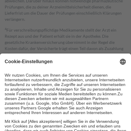
abweichen. Darüber hinaus können notwendige pharmazeutische
Prüfungen, die zu deiner Arzneimittelsicherheit dienen, die
Lieferfrist um die Dauer der Prüfungen einschließlich Klärungen
verlängern.
4
Für verschreibungspflichtige Medikamente stellt der Arzt ein
Rezept aus und der Patient erhält sie in der Apotheke. Die
gesetzliche Krankenversicherung übernimmt in der Regel die
Kosten dafür, der Versicherte trägt einen Teil davon als Zuzahlung
mit.
Grundsätzlich leisten Mitglieder Zuzahlungen in Höhe von zehn
Prozent des Abgabepreises,
mindestens
jedoch
fünf Euro
und
höchstens zehn Euro.
Es sind jedoch nie mehr als die tatsächlichen
Kosten der Leistung zu entrichten.
Diese Regeln gelten grundsätzlich auch für Online-Apotheken.
Bei Heilmitteln und häuslicher Krankenpflege beträgt die
Zuzahlung zehn Prozent der Kosten sowie zehn Euro je
Verordnung.
Um das Engagement der Versicherten für ihre eigene Gesundheit zu
stärken und die besondere Stellung der Familie zu unterstützen,
fallen
keine Zuzahlungen
an bei:
• Kindern und Jugendlichen bis zum vollendeten 18. Lebensjahr