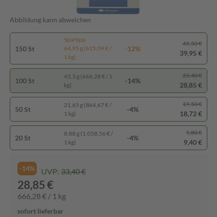
Abbildung kann abweichen
Spartipp
45,50 €
150 St
-12%
64,95 g (615,09 € /
39,95 €
1 kg)
33,40 €
43,3 g (666,28 € / 1
100 St
-14%
28,85 €
kg)
19,50 €
21,65 g (864,67 € /
50 St
-4%
18,72 €
1 kg)
9,80 €
8,88 g (1.058,56 € /
20 St
-4%
9,40 €
1 kg)
-14%
UVP:
33,40 €
28,85 €
666,28 € / 1 kg
sofort lieferbar