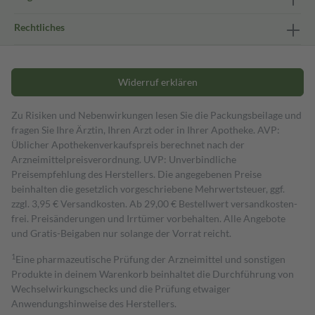
Rechtliches
Widerruf erklären
Zu Risiken und Nebenwirkungen lesen Sie die Packungsbeilage und
fragen Sie Ihre Ärztin, Ihren Arzt oder in Ihrer Apotheke. AVP:
Üblicher Apothekenverkaufspreis berechnet nach der
Arzneimittelpreisverordnung. UVP: Unverbindliche
Preisempfehlung des Herstellers. Die angegebenen Preise
beinhalten die gesetzlich vorgeschriebene Mehrwertsteuer, ggf.
zzgl. 3,95 € Versandkosten. Ab 29,00 € Bestell­wert versand­kosten­
frei. Preisänderungen und Irrtümer vorbehalten. Alle Angebote
und Gratis-Beigaben nur solange der Vorrat reicht.
1
Eine pharmazeutische Prüfung der Arzneimittel und sonstigen
Produkte in deinem Warenkorb beinhaltet die Durchführung von
Wechselwirkungschecks und die Prüfung etwaiger
Anwendungshinweise des Herstellers.