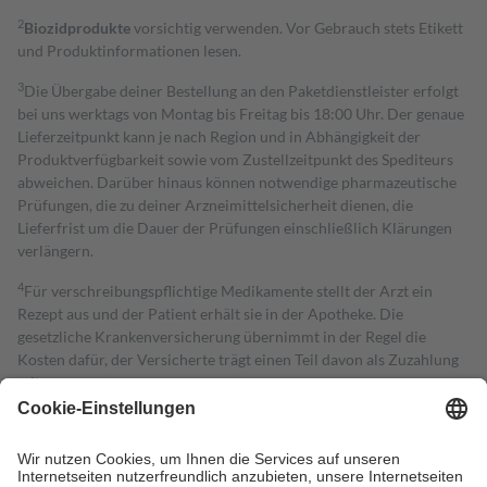
2
Biozidprodukte
vorsichtig verwenden. Vor Gebrauch stets Etikett
und Produktinformationen lesen.
3
Die Übergabe deiner Bestellung an den Paketdienstleister erfolgt
bei uns werktags von Montag bis Freitag bis 18:00 Uhr. Der genaue
Lieferzeitpunkt kann je nach Region und in Abhängigkeit der
Produktverfügbarkeit sowie vom Zustellzeitpunkt des Spediteurs
abweichen. Darüber hinaus können notwendige pharmazeutische
Prüfungen, die zu deiner Arzneimittelsicherheit dienen, die
Lieferfrist um die Dauer der Prüfungen einschließlich Klärungen
verlängern.
4
Für verschreibungspflichtige Medikamente stellt der Arzt ein
Rezept aus und der Patient erhält sie in der Apotheke. Die
gesetzliche Krankenversicherung übernimmt in der Regel die
Kosten dafür, der Versicherte trägt einen Teil davon als Zuzahlung
mit.
Grundsätzlich leisten Mitglieder Zuzahlungen in Höhe von zehn
Prozent des Abgabepreises,
mindestens
jedoch
fünf Euro
und
höchstens zehn Euro.
Es sind jedoch nie mehr als die tatsächlichen
Kosten der Leistung zu entrichten.