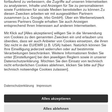
Diese Regeln gelten grundsätzlich auch für Online-Apotheken.
Bei Heilmitteln und häuslicher Krankenpflege beträgt die
Zuzahlung zehn Prozent der Kosten sowie zehn Euro je
Verordnung.
Um das Engagement der Versicherten für ihre eigene Gesundheit zu
stärken und die besondere Stellung der Familie zu unterstützen,
fallen
keine Zuzahlungen
an bei:
• Kindern und Jugendlichen bis zum vollendeten 18. Lebensjahr
mit Ausnahme der Fahrkosten
• Untersuchungen zur Vorsorge und Früherkennung, die von der
GKV getragen werden
• empfohlenen Schutzimpfungen
• Harn- und Blutteststreifen
Wir nutzen Trusted Shops als unabhängigen Dienstleister für die
Einholung von Bewertungen. Trusted Shops hat Maßnahmen
getroffen, um sicherzustellen, dass es sich um echte Bewertungen
handelt. Mehr Informationen findest du hier:
https://help.etrusted.com/hc/de/articles/4419944605341
Einige Bilder und Inhalte wurden unter Zuhilfenahme künstlicher
Intelligenz erstellt.