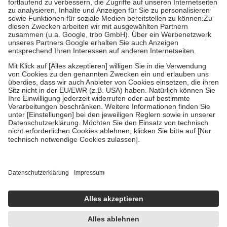
Diese Regeln gelten grundsätzlich auch für Online-Apotheken.
Bei Heilmitteln und häuslicher Krankenpflege beträgt die
Zuzahlung zehn Prozent der Kosten sowie zehn Euro je
Verordnung.
Um das Engagement der Versicherten für ihre eigene Gesundheit zu
stärken und die besondere Stellung der Familie zu unterstützen,
fallen
keine Zuzahlungen
an bei:
• Kindern und Jugendlichen bis zum vollendeten 18. Lebensjahr
mit Ausnahme der Fahrkosten
• Untersuchungen zur Vorsorge und Früherkennung, die von der
GKV getragen werden
• empfohlenen Schutzimpfungen
• Harn- und Blutteststreifen
Wir nutzen Trusted Shops als unabhängigen Dienstleister für die
Einholung von Bewertungen. Trusted Shops hat Maßnahmen
getroffen, um sicherzustellen, dass es sich um echte Bewertungen
handelt. Mehr Informationen findest du hier:
https://help.etrusted.com/hc/de/articles/4419944605341
Einige Bilder und Inhalte wurden unter Zuhilfenahme künstlicher
Intelligenz erstellt.