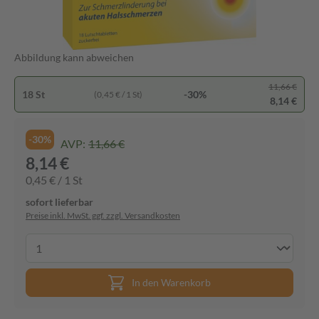
Abbildung kann abweichen
11,66 €
18 St
-30%
(0,45 € / 1 St)
8,14 €
-30%
AVP:
11,66 €
8,14 €
0,45 € / 1 St
sofort lieferbar
Preise inkl. MwSt. ggf. zzgl. Versandkosten
In den Warenkorb