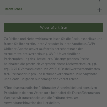
Rechtliches
Widerruf erklären
Zu Risiken und Nebenwirkungen lesen Sie die Packungsbeilage und
fragen Sie Ihre Ärztin, Ihren Arzt oder in Ihrer Apotheke. AVP:
Üblicher Apothekenverkaufspreis berechnet nach der
Arzneimittelpreisverordnung. UVP: Unverbindliche
Preisempfehlung des Herstellers. Die angegebenen Preise
beinhalten die gesetzlich vorgeschriebene Mehrwertsteuer, ggf.
zzgl. 3,95 € Versandkosten. Ab 29,00 € Bestell­wert versand­kosten­
frei. Preisänderungen und Irrtümer vorbehalten. Alle Angebote
und Gratis-Beigaben nur solange der Vorrat reicht.
1
Eine pharmazeutische Prüfung der Arzneimittel und sonstigen
Produkte in deinem Warenkorb beinhaltet die Durchführung von
Wechselwirkungschecks und die Prüfung etwaiger
Anwendungshinweise des Herstellers.