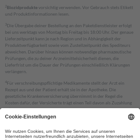
2
Biozidprodukte
vorsichtig verwenden. Vor Gebrauch stets Etikett
und Produktinformationen lesen.
3
Die Übergabe deiner Bestellung an den Paketdienstleister erfolgt
bei uns werktags von Montag bis Freitag bis 18:00 Uhr. Der genaue
Lieferzeitpunkt kann je nach Region und in Abhängigkeit der
Produktverfügbarkeit sowie vom Zustellzeitpunkt des Spediteurs
abweichen. Darüber hinaus können notwendige pharmazeutische
Prüfungen, die zu deiner Arzneimittelsicherheit dienen, die
Lieferfrist um die Dauer der Prüfungen einschließlich Klärungen
verlängern.
4
Für verschreibungspflichtige Medikamente stellt der Arzt ein
Rezept aus und der Patient erhält sie in der Apotheke. Die
gesetzliche Krankenversicherung übernimmt in der Regel die
Kosten dafür, der Versicherte trägt einen Teil davon als Zuzahlung
mit.
Grundsätzlich leisten Mitglieder Zuzahlungen in Höhe von zehn
Prozent des Abgabepreises,
mindestens
jedoch
fünf Euro
und
höchstens zehn Euro.
Es sind jedoch nie mehr als die tatsächlichen
Kosten der Leistung zu entrichten.