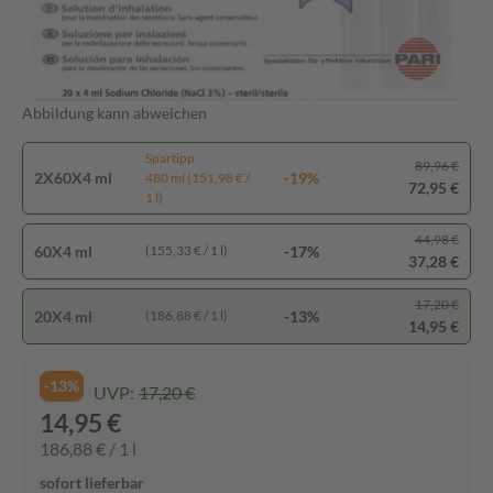
Abbildung kann abweichen
Spartipp
89,96 €
2X60X4 ml
-19%
480 ml (151,98 € /
72,95 €
1 l)
44,98 €
60X4 ml
-17%
(155,33 € / 1 l)
37,28 €
17,20 €
20X4 ml
-13%
(186,88 € / 1 l)
14,95 €
-13%
UVP:
17,20 €
14,95 €
186,88 € / 1 l
sofort lieferbar