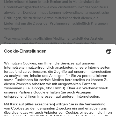
Lieferzeitpunkt kann je nach Region und in Abhängigkeit der
Produktverfügbarkeit sowie vom Zustellzeitpunkt des Spediteurs
abweichen. Darüber hinaus können notwendige pharmazeutische
Prüfungen, die zu deiner Arzneimittelsicherheit dienen, die
Lieferfrist um die Dauer der Prüfungen einschließlich Klärungen
verlängern.
4
Für verschreibungspflichtige Medikamente stellt der Arzt ein
Rezept aus und der Patient erhält sie in der Apotheke. Die
gesetzliche Krankenversicherung übernimmt in der Regel die
Kosten dafür, der Versicherte trägt einen Teil davon als Zuzahlung
mit.
Grundsätzlich leisten Mitglieder Zuzahlungen in Höhe von zehn
Prozent des Abgabepreises,
mindestens
jedoch
fünf Euro
und
höchstens zehn Euro.
Es sind jedoch nie mehr als die tatsächlichen
Kosten der Leistung zu entrichten.
Diese Regeln gelten grundsätzlich auch für Online-Apotheken.
Bei Heilmitteln und häuslicher Krankenpflege beträgt die
Zuzahlung zehn Prozent der Kosten sowie zehn Euro je
Verordnung.
Um das Engagement der Versicherten für ihre eigene Gesundheit zu
stärken und die besondere Stellung der Familie zu unterstützen,