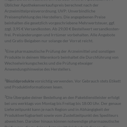
Üblicher Apothekenverkaufspreis berechnet nach der
Arzneimittelpreisverordnung. UVP: Unverbindliche
Preisempfehlung des Herstellers. Die angegebenen Preise
beinhalten die gesetzlich vorgeschriebene Mehrwertsteuer, ggf.
zzgl. 3,95 € Versandkosten. Ab 29,00 € Bestell­wert versand­kosten­
frei. Preisänderungen und Irrtümer vorbehalten. Alle Angebote
und Gratis-Beigaben nur solange der Vorrat reicht.
1
Eine pharmazeutische Prüfung der Arzneimittel und sonstigen
Produkte in deinem Warenkorb beinhaltet die Durchführung von
Wechselwirkungschecks und die Prüfung etwaiger
Anwendungshinweise des Herstellers.
2
Biozidprodukte
vorsichtig verwenden. Vor Gebrauch stets Etikett
und Produktinformationen lesen.
3
Die Übergabe deiner Bestellung an den Paketdienstleister erfolgt
bei uns werktags von Montag bis Freitag bis 18:00 Uhr. Der genaue
Lieferzeitpunkt kann je nach Region und in Abhängigkeit der
Produktverfügbarkeit sowie vom Zustellzeitpunkt des Spediteurs
abweichen. Darüber hinaus können notwendige pharmazeutische