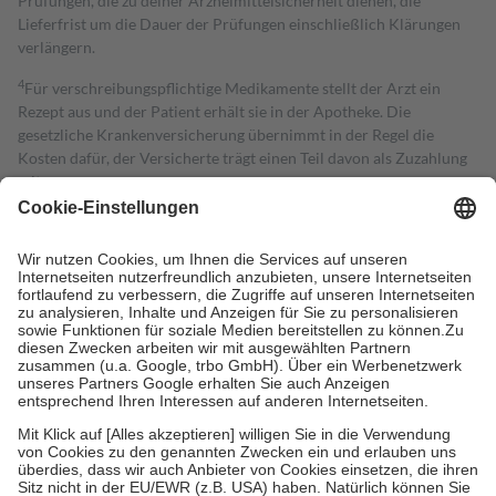
Prüfungen, die zu deiner Arzneimittelsicherheit dienen, die
Lieferfrist um die Dauer der Prüfungen einschließlich Klärungen
verlängern.
4
Für verschreibungspflichtige Medikamente stellt der Arzt ein
Rezept aus und der Patient erhält sie in der Apotheke. Die
gesetzliche Krankenversicherung übernimmt in der Regel die
Kosten dafür, der Versicherte trägt einen Teil davon als Zuzahlung
mit.
Grundsätzlich leisten Mitglieder Zuzahlungen in Höhe von zehn
Prozent des Abgabepreises,
mindestens
jedoch
fünf Euro
und
höchstens zehn Euro.
Es sind jedoch nie mehr als die tatsächlichen
Kosten der Leistung zu entrichten.
Diese Regeln gelten grundsätzlich auch für Online-Apotheken.
Bei Heilmitteln und häuslicher Krankenpflege beträgt die
Zuzahlung zehn Prozent der Kosten sowie zehn Euro je
Verordnung.
Um das Engagement der Versicherten für ihre eigene Gesundheit zu
stärken und die besondere Stellung der Familie zu unterstützen,
fallen
keine Zuzahlungen
an bei:
• Kindern und Jugendlichen bis zum vollendeten 18. Lebensjahr
mit Ausnahme der Fahrkosten