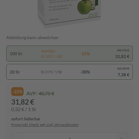
Abbildung kann abweichen
40,75 €
Spartipp
100 St
-22%
31,82 €
(0,32 € / 1 St)
10,50 €
20 St
-30%
(0,37 € / 1 St)
7,38 €
-22%
AVP:
40,75 €
31,82 €
0,32 € / 1 St
sofort lieferbar
Preise inkl. MwSt. ggf. zzgl. Versandkosten