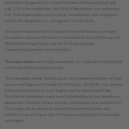
beinhalten die gesetzlich vorgeschriebene Mehrwertsteuer, ggf.
zzgl. 3,95 € Versandkosten. Ab 29,00 € Bestell­wert versand­kosten­
frei. Preisänderungen und Irrtümer vorbehalten. Alle Angebote
und Gratis-Beigaben nur solange der Vorrat reicht.
1
Eine pharmazeutische Prüfung der Arzneimittel und sonstigen
Produkte in deinem Warenkorb beinhaltet die Durchführung von
Wechselwirkungschecks und die Prüfung etwaiger
Anwendungshinweise des Herstellers.
2
Biozidprodukte
vorsichtig verwenden. Vor Gebrauch stets Etikett
und Produktinformationen lesen.
3
Die Übergabe deiner Bestellung an den Paketdienstleister erfolgt
bei uns werktags von Montag bis Freitag bis 18:00 Uhr. Der genaue
Lieferzeitpunkt kann je nach Region und in Abhängigkeit der
Produktverfügbarkeit sowie vom Zustellzeitpunkt des Spediteurs
abweichen. Darüber hinaus können notwendige pharmazeutische
Prüfungen, die zu deiner Arzneimittelsicherheit dienen, die
Lieferfrist um die Dauer der Prüfungen einschließlich Klärungen
verlängern.