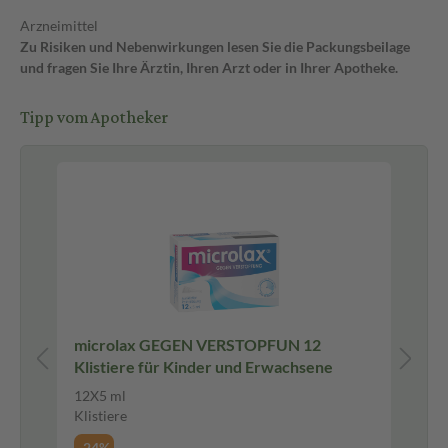
Arzneimittel
Zu Risiken und Nebenwirkungen lesen Sie die Packungsbeilage
und fragen Sie Ihre Ärztin, Ihren Arzt oder in Ihrer Apotheke.
Tipp vom Apotheker
Be
80
microlax GEGEN VERSTOPFUN 12
Vo
Klistiere für Kinder und Erwachsene
g 
12X5 ml
18
Klistiere
Ge
-24%
-2