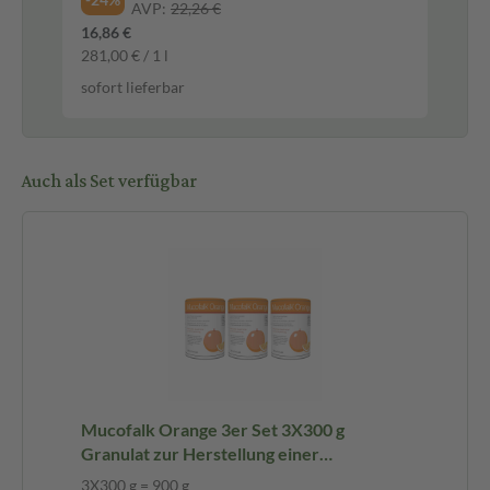
AVP:
22,26 €
16,86 €
27,
281,00 € / 1 l
152
sofort lieferbar
sof
Auch als Set verfügbar
Mucofalk Orange 3er Set 3X300 g
Granulat zur Herstellung einer
Suspension zum Einnehmen
3X300 g = 900 g