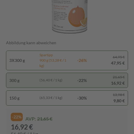
Abbildung kann abweichen
Spartipp
64,95 €
3X300 g
-26%
900 g (53,28 € / 1
47,95 €
kg)
21,65 €
300 g
-22%
(56,40 € / 1 kg)
16,92 €
13,98 €
150 g
-30%
(65,33 € / 1 kg)
9,80 €
-22%
AVP:
21,65 €
16,92 €
56,40 € / 1 kg