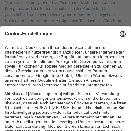
4
Für verschreibungspflichtige Medikamente stellt der Arzt ein
Rezept aus und der Patient erhält sie in der Apotheke. Die
gesetzliche Krankenversicherung übernimmt in der Regel die
Kosten dafür, der Versicherte trägt einen Teil davon als Zuzahlung
mit.
Grundsätzlich leisten Mitglieder Zuzahlungen in Höhe von zehn
Prozent des Abgabepreises,
mindestens
jedoch
fünf Euro
und
höchstens zehn Euro.
Es sind jedoch nie mehr als die tatsächlichen
Kosten der Leistung zu entrichten.
Diese Regeln gelten grundsätzlich auch für Online-Apotheken.
Bei Heilmitteln und häuslicher Krankenpflege beträgt die
Zuzahlung zehn Prozent der Kosten sowie zehn Euro je
Verordnung.
Um das Engagement der Versicherten für ihre eigene Gesundheit zu
stärken und die besondere Stellung der Familie zu unterstützen,
fallen
keine Zuzahlungen
an bei:
• Kindern und Jugendlichen bis zum vollendeten 18. Lebensjahr
mit Ausnahme der Fahrkosten
• Untersuchungen zur Vorsorge und Früherkennung, die von der
GKV getragen werden
• empfohlenen Schutzimpfungen