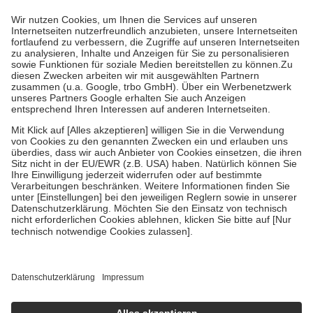
höchstens zehn Euro.
Es sind jedoch nie mehr als die tatsächlichen
Kosten der Leistung zu entrichten.
Diese Regeln gelten grundsätzlich auch für Online-Apotheken.
Bei Heilmitteln und häuslicher Krankenpflege beträgt die
Zuzahlung zehn Prozent der Kosten sowie zehn Euro je
Verordnung.
Um das Engagement der Versicherten für ihre eigene Gesundheit zu
stärken und die besondere Stellung der Familie zu unterstützen,
fallen
keine Zuzahlungen
an bei:
• Kindern und Jugendlichen bis zum vollendeten 18. Lebensjahr
mit Ausnahme der Fahrkosten
• Untersuchungen zur Vorsorge und Früherkennung, die von der
GKV getragen werden
• empfohlenen Schutzimpfungen
• Harn- und Blutteststreifen
Wir nutzen Trusted Shops als unabhängigen Dienstleister für die
Einholung von Bewertungen. Trusted Shops hat Maßnahmen
getroffen, um sicherzustellen, dass es sich um echte Bewertungen
handelt. Mehr Informationen findest du hier:
https://help.etrusted.com/hc/de/articles/4419944605341