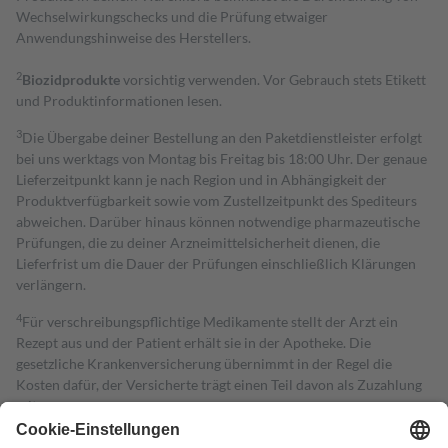
Wechselwirkungschecks und die Prüfung etwaiger
Anwendungshinweise des Herstellers.
2
Biozidprodukte
vorsichtig verwenden. Vor Gebrauch stets Etikett
und Produktinformationen lesen.
3
Die Übergabe deiner Bestellung an den Paketdienstleister erfolgt
bei uns werktags von Montag bis Freitag bis 18:00 Uhr. Der genaue
Lieferzeitpunkt kann je nach Region und in Abhängigkeit der
Produktverfügbarkeit sowie vom Zustellzeitpunkt des Spediteurs
abweichen. Darüber hinaus können notwendige pharmazeutische
Prüfungen, die zu deiner Arzneimittelsicherheit dienen, die
Lieferfrist um die Dauer der Prüfungen einschließlich Klärungen
verlängern.
4
Für verschreibungspflichtige Medikamente stellt der Arzt ein
Rezept aus und der Patient erhält sie in der Apotheke. Die
gesetzliche Krankenversicherung übernimmt in der Regel die
Kosten dafür, der Versicherte trägt einen Teil davon als Zuzahlung
mit.
Grundsätzlich leisten Mitglieder Zuzahlungen in Höhe von zehn
Prozent des Abgabepreises,
mindestens
jedoch
fünf Euro
und