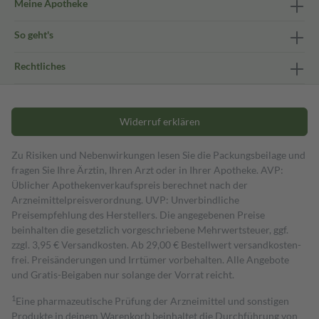
Meine Apotheke
So geht's
Rechtliches
Widerruf erklären
Zu Risiken und Nebenwirkungen lesen Sie die Packungsbeilage und
fragen Sie Ihre Ärztin, Ihren Arzt oder in Ihrer Apotheke. AVP:
Üblicher Apothekenverkaufspreis berechnet nach der
Arzneimittelpreisverordnung. UVP: Unverbindliche
Preisempfehlung des Herstellers. Die angegebenen Preise
beinhalten die gesetzlich vorgeschriebene Mehrwertsteuer, ggf.
zzgl. 3,95 € Versandkosten. Ab 29,00 € Bestell­wert versand­kosten­
frei. Preisänderungen und Irrtümer vorbehalten. Alle Angebote
und Gratis-Beigaben nur solange der Vorrat reicht.
1
Eine pharmazeutische Prüfung der Arzneimittel und sonstigen
Produkte in deinem Warenkorb beinhaltet die Durchführung von