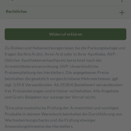
Rechtliches
Widerruf erklären
Zu Risiken und Nebenwirkungen lesen Sie die Packungsbeilage und
fragen Sie Ihre Ärztin, Ihren Arzt oder in Ihrer Apotheke. AVP:
Üblicher Apothekenverkaufspreis berechnet nach der
Arzneimittelpreisverordnung. UVP: Unverbindliche
Preisempfehlung des Herstellers. Die angegebenen Preise
beinhalten die gesetzlich vorgeschriebene Mehrwertsteuer, ggf.
zzgl. 3,95 € Versandkosten. Ab 29,00 € Bestell­wert versand­kosten­
frei. Preisänderungen und Irrtümer vorbehalten. Alle Angebote
und Gratis-Beigaben nur solange der Vorrat reicht.
1
Eine pharmazeutische Prüfung der Arzneimittel und sonstigen
Produkte in deinem Warenkorb beinhaltet die Durchführung von
Wechselwirkungschecks und die Prüfung etwaiger
Anwendungshinweise des Herstellers.