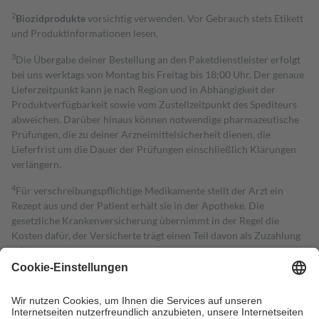
2
Biozidprodukte
vorsichtig verwenden. Vor Gebrauch stets Etikett
und Produktinformationen lesen.
3
Die Übergabe deiner Bestellung an den Paketdienstleister erfolgt
bei uns werktags von Montag bis Freitag bis 18:00 Uhr. Der genaue
Lieferzeitpunkt kann je nach Region und in Abhängigkeit der
Produktverfügbarkeit sowie vom Zustellzeitpunkt des Spediteurs
abweichen. Darüber hinaus können notwendige pharmazeutische
Prüfungen, die zu deiner Arzneimittelsicherheit dienen, die
Lieferfrist um die Dauer der Prüfungen einschließlich Klärungen
verlängern.
4
Für verschreibungspflichtige Medikamente stellt der Arzt ein
Rezept aus und der Patient erhält sie in der Apotheke. Die
gesetzliche Krankenversicherung übernimmt in der Regel die
Kosten dafür, der Versicherte trägt einen Teil davon als Zuzahlung
mit.
Grundsätzlich leisten Mitglieder Zuzahlungen in Höhe von zehn
Prozent des Abgabepreises,
mindestens
jedoch
fünf Euro
und
höchstens zehn Euro.
Es sind jedoch nie mehr als die tatsächlichen
Kosten der Leistung zu entrichten.