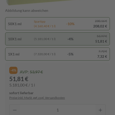
Abbildung kann abweichen
230,16 €
Spartipp
50X1 ml
-10%
208,02 €
(4.160,40 € / 1 l)
53,97 €
10X1 ml
-4%
(5.181,00 € / 1 l)
51,81 €
7,72 €
1X1 ml
-5%
(7.320,00 € / 1 l)
7,32 €
-4%
AVP:
53,97 €
51,81 €
5.181,00 € / 1 l
sofort lieferbar
Preise inkl. MwSt. ggf. zzgl. Versandkosten