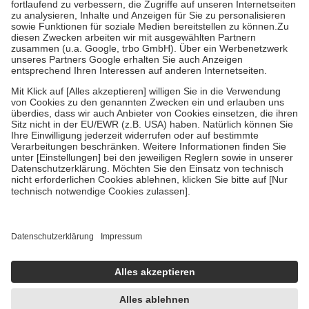
Diese Regeln gelten grundsätzlich auch für Online-Apotheken.
Bei Heilmitteln und häuslicher Krankenpflege beträgt die
Zuzahlung zehn Prozent der Kosten sowie zehn Euro je
Verordnung.
Um das Engagement der Versicherten für ihre eigene Gesundheit zu
stärken und die besondere Stellung der Familie zu unterstützen,
fallen
keine Zuzahlungen
an bei:
• Kindern und Jugendlichen bis zum vollendeten 18. Lebensjahr
mit Ausnahme der Fahrkosten
• Untersuchungen zur Vorsorge und Früherkennung, die von der
GKV getragen werden
• empfohlenen Schutzimpfungen
• Harn- und Blutteststreifen
Wir nutzen Trusted Shops als unabhängigen Dienstleister für die
Einholung von Bewertungen. Trusted Shops hat Maßnahmen
getroffen, um sicherzustellen, dass es sich um echte Bewertungen
handelt. Mehr Informationen findest du hier:
https://help.etrusted.com/hc/de/articles/4419944605341
Einige Bilder und Inhalte wurden unter Zuhilfenahme künstlicher
Intelligenz erstellt.