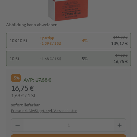
Abbildung kann abweichen
144,97 €
Spartipp
10X10 St
-4%
139,17 €
(1,39 € / 1 St)
17,58 €
10 St
-5%
(1,68 € / 1 St)
16,75 €
-5%
AVP:
17,58 €
16,75 €
1,68 € / 1 St
sofort lieferbar
Preise inkl. MwSt. ggf. zzgl. Versandkosten