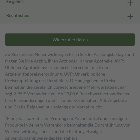
So geht's
Rechtliches
Widerruf erklären
Zu Risiken und Nebenwirkungen lesen Sie die Packungsbeilage und
fragen Sie Ihre Ärztin, Ihren Arzt oder in Ihrer Apotheke. AVP:
Üblicher Apothekenverkaufspreis berechnet nach der
Arzneimittelpreisverordnung. UVP: Unverbindliche
Preisempfehlung des Herstellers. Die angegebenen Preise
beinhalten die gesetzlich vorgeschriebene Mehrwertsteuer, ggf.
zzgl. 3,95 € Versandkosten. Ab 29,00 € Bestell­wert versand­kosten­
frei. Preisänderungen und Irrtümer vorbehalten. Alle Angebote
und Gratis-Beigaben nur solange der Vorrat reicht.
1
Eine pharmazeutische Prüfung der Arzneimittel und sonstigen
Produkte in deinem Warenkorb beinhaltet die Durchführung von
Wechselwirkungschecks und die Prüfung etwaiger
Anwendungshinweise des Herstellers.