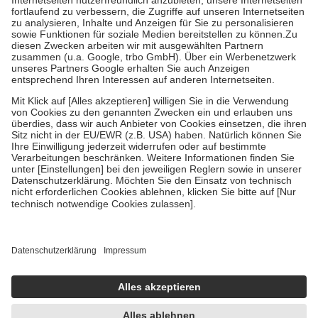
Diese Regeln gelten grundsätzlich auch für Online-Apotheken.
Bei Heilmitteln und häuslicher Krankenpflege beträgt die
Zuzahlung zehn Prozent der Kosten sowie zehn Euro je
Verordnung.
Um das Engagement der Versicherten für ihre eigene Gesundheit zu
stärken und die besondere Stellung der Familie zu unterstützen,
fallen
keine Zuzahlungen
an bei:
• Kindern und Jugendlichen bis zum vollendeten 18. Lebensjahr
mit Ausnahme der Fahrkosten
• Untersuchungen zur Vorsorge und Früherkennung, die von der
GKV getragen werden
• empfohlenen Schutzimpfungen
• Harn- und Blutteststreifen
Wir nutzen Trusted Shops als unabhängigen Dienstleister für die
Einholung von Bewertungen. Trusted Shops hat Maßnahmen
getroffen, um sicherzustellen, dass es sich um echte Bewertungen
handelt. Mehr Informationen findest du hier:
https://help.etrusted.com/hc/de/articles/4419944605341
Einige Bilder und Inhalte wurden unter Zuhilfenahme künstlicher