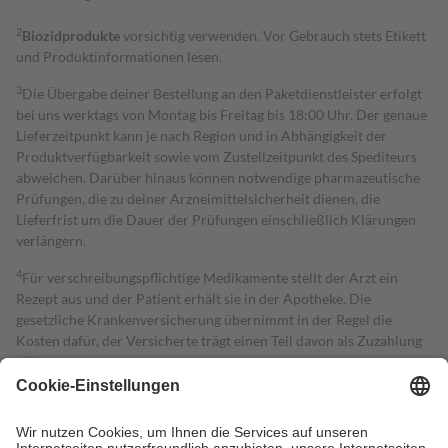
2
Biozidprodukte
vorsichtig verwenden. Vor Gebrauch stets Etikett
und Produktinformationen lesen.
3
Die Übergabe deiner Bestellung an den Paketdienstleister erfolgt
bei uns werktags von Montag bis Freitag bis 18:00 Uhr. Der genaue
Lieferzeitpunkt kann je nach Region und in Abhängigkeit der
Produktverfügbarkeit sowie vom Zustellzeitpunkt des Spediteurs
abweichen. Darüber hinaus können notwendige pharmazeutische
Prüfungen, die zu deiner Arzneimittelsicherheit dienen, die
Lieferfrist um die Dauer der Prüfungen einschließlich Klärungen
verlängern.
4
Für verschreibungspflichtige Medikamente stellt der Arzt ein
Rezept aus und der Patient erhält sie in der Apotheke. Die
gesetzliche Krankenversicherung übernimmt in der Regel die
Kosten dafür, der Versicherte trägt einen Teil davon als Zuzahlung
mit.
Grundsätzlich leisten Mitglieder Zuzahlungen in Höhe von zehn
Prozent des Abgabepreises,
mindestens
jedoch
fünf Euro
und
höchstens zehn Euro.
Es sind jedoch nie mehr als die tatsächlichen
Kosten der Leistung zu entrichten.