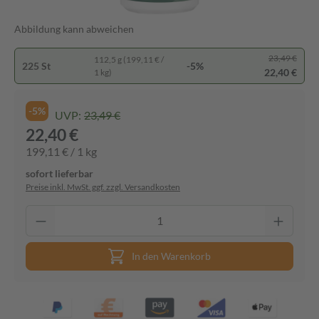
Abbildung kann abweichen
23,49 €
112,5 g (199,11 € /
225 St
-5%
22,40 €
1 kg)
-5%
UVP:
23,49 €
22,40 €
199,11 € / 1 kg
sofort lieferbar
Preise inkl. MwSt. ggf. zzgl. Versandkosten
In den Warenkorb