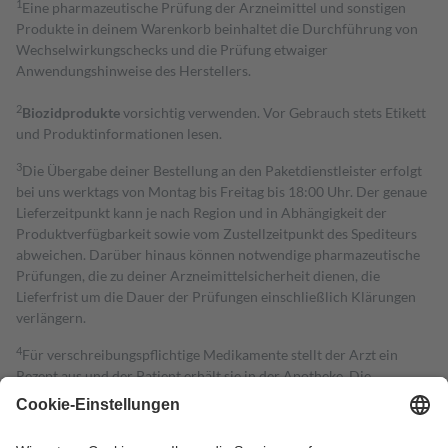
1
Eine pharmazeutische Prüfung der Arzneimittel und sonstigen
Produkte in deinem Warenkorb beinhaltet die Durchführung von
Wechselwirkungschecks und die Prüfung etwaiger
Anwendungshinweise des Herstellers.
2
Biozidprodukte
vorsichtig verwenden. Vor Gebrauch stets Etikett
und Produktinformationen lesen.
3
Die Übergabe deiner Bestellung an den Paketdienstleister erfolgt
bei uns werktags von Montag bis Freitag bis 18:00 Uhr. Der genaue
Lieferzeitpunkt kann je nach Region und in Abhängigkeit der
Produktverfügbarkeit sowie vom Zustellzeitpunkt des Spediteurs
abweichen. Darüber hinaus können notwendige pharmazeutische
Prüfungen, die zu deiner Arzneimittelsicherheit dienen, die
Lieferfrist um die Dauer der Prüfungen einschließlich Klärungen
verlängern.
4
Für verschreibungspflichtige Medikamente stellt der Arzt ein
Rezept aus und der Patient erhält sie in der Apotheke. Die
gesetzliche Krankenversicherung übernimmt in der Regel die
Kosten dafür, der Versicherte trägt einen Teil davon als Zuzahlung
mit.