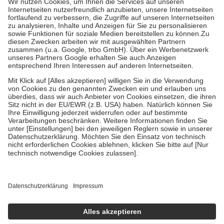
Grundsätzlich leisten Mitglieder Zuzahlungen in Höhe von zehn
Prozent des Abgabepreises,
mindestens
jedoch
fünf Euro
und
höchstens zehn Euro.
Es sind jedoch nie mehr als die tatsächlichen
Kosten der Leistung zu entrichten.
Diese Regeln gelten grundsätzlich auch für Online-Apotheken.
Bei Heilmitteln und häuslicher Krankenpflege beträgt die
Zuzahlung zehn Prozent der Kosten sowie zehn Euro je
Verordnung.
Um das Engagement der Versicherten für ihre eigene Gesundheit zu
stärken und die besondere Stellung der Familie zu unterstützen,
fallen
keine Zuzahlungen
an bei:
• Kindern und Jugendlichen bis zum vollendeten 18. Lebensjahr
mit Ausnahme der Fahrkosten
• Untersuchungen zur Vorsorge und Früherkennung, die von der
GKV getragen werden
• empfohlenen Schutzimpfungen
• Harn- und Blutteststreifen
Wir nutzen Trusted Shops als unabhängigen Dienstleister für die
Einholung von Bewertungen. Trusted Shops hat Maßnahmen
getroffen, um sicherzustellen, dass es sich um echte Bewertungen
handelt. Mehr Informationen findest du hier: