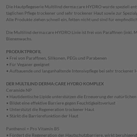
Die Hautpflegeserie Multilind derma:care HYDRO wurde speziell entw
täglichen Pflege trockener und sehr trockener Haut sowie zur Spezia
Alle Produkte ziehen schnell ein, fetten nicht und sind für empfindlic
Die Multilind derma:care HYDRO Linie ist frei von Paraffinen (inkl. M
Bienenwachs.
PRODUKTPROFIL
• Frei von Paraffinen, Silikonen, PEGs und Parabenen
• Für Veganer geeignet
• Aufbauende und langanhaltende Intensivpflege bei sehr trockener 
DER MULTILIND DERMA:CARE HYDRO KOMPLEX
Ceramide NP
• Hautidentische Lipide unterstützen die Erneuerung der natürlichen
• Bildet eine effektive Barriere gegen Feuchtigkeitsverlust
• Unterstützt die Regeneration trockener Haut
• Stärkt die Barrierefunktion der Haut
Panthenol = Pro Vitamin B5
• Fördert die Regeneration der Hautschutzbarriere, wirkt beruhigend