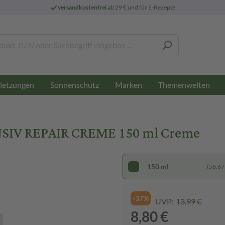
versandkostenfrei
ab 29 € und für E-Rezepte
letzungen
Sonnenschutz
Marken
Themenwelten
NSIV REPAIR CREME 150 ml Creme
150 ml
(58,67 €
-37%
UVP:
13,99 €
8,80 €