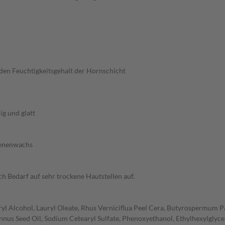
 den Feuchtigkeitsgehalt der Hornschicht
ig und glatt
Bienenwachs
 Bedarf auf sehr trockene Hautstellen auf.
yl Alcohol, Lauryl Oleate, Rhus Verniciflua Peel Cera, Butyrospermum Pa
nus Seed Oil, Sodium Cetearyl Sulfate, Phenoxyethanol, Ethylhexylglyce