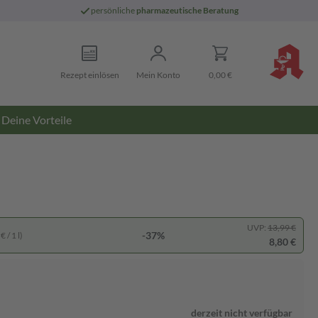
persönliche
pharmazeutische Beratung
Rezept einlösen
Mein Konto
0,00 €
Deine Vorteile
UVP:
13,99 €
-37%
 / 1 l)
8,80 €
derzeit nicht verfügbar