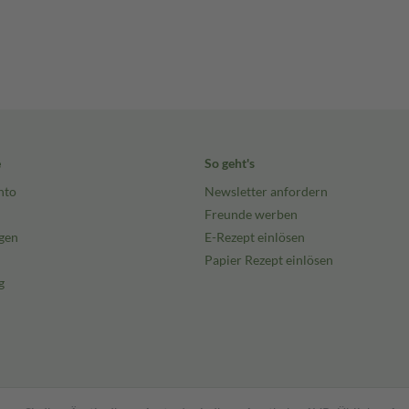
e
So geht's
nto
Newsletter anfordern
Freunde werben
gen
E-Rezept einlösen
Papier Rezept einlösen
g