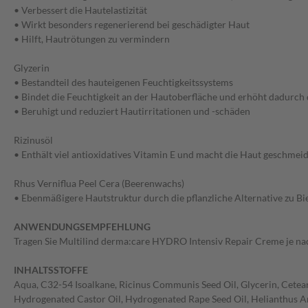
• Verbessert die Hautelastizität
• Wirkt besonders regenerierend bei geschädigter Haut
• Hilft, Hautrötungen zu vermindern
Glyzerin
• Bestandteil des hauteigenen Feuchtigkeitssystems
• Bindet die Feuchtigkeit an der Hautoberfläche und erhöht dadurch
• Beruhigt und reduziert Hautirritationen und -schäden
Rizinusöl
• Enthält viel antioxidatives Vitamin E und macht die Haut geschmeid
Rhus Verniflua Peel Cera (Beerenwachs)
• Ebenmäßigere Hautstruktur durch die pflanzliche Alternative zu 
ANWENDUNGSEMPFEHLUNG
Tragen Sie Multilind derma:care HYDRO Intensiv Repair Creme je nach
INHALTSSTOFFE
Aqua, C32-54 Isoalkane, Ricinus Communis Seed Oil, Glycerin, Cetear
Hydrogenated Castor Oil, Hydrogenated Rape Seed Oil, Helianthus An