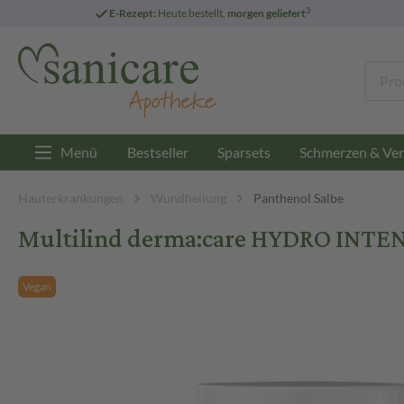
3
E-Rezept:
Heute bestellt,
morgen geliefert
Menü
Bestseller
Sparsets
Schmerzen & Ver
Hauterkrankungen
Wundheilung
Panthenol Salbe
Multilind derma:care HYDRO INTE
Vegan