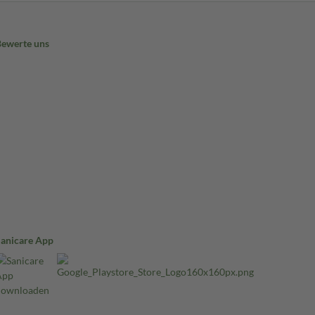
Bewerte uns
Sanicare App