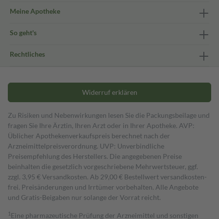
Meine Apotheke
So geht's
Rechtliches
Widerruf erklären
Zu Risiken und Nebenwirkungen lesen Sie die Packungsbeilage und
fragen Sie Ihre Ärztin, Ihren Arzt oder in Ihrer Apotheke. AVP:
Üblicher Apothekenverkaufspreis berechnet nach der
Arzneimittelpreisverordnung. UVP: Unverbindliche
Preisempfehlung des Herstellers. Die angegebenen Preise
beinhalten die gesetzlich vorgeschriebene Mehrwertsteuer, ggf.
zzgl. 3,95 € Versandkosten. Ab 29,00 € Bestell­wert versand­kosten­
frei. Preisänderungen und Irrtümer vorbehalten. Alle Angebote
und Gratis-Beigaben nur solange der Vorrat reicht.
1
Eine pharmazeutische Prüfung der Arzneimittel und sonstigen