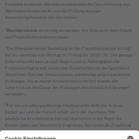
Produkte in deinem Warenkorb beinhaltet die Durchführung von
Wechselwirkungschecks und die Prüfung etwaiger
Anwendungshinweise des Herstellers.
2
Biozidprodukte
vorsichtig verwenden. Vor Gebrauch stets Etikett
und Produktinformationen lesen.
3
Die Übergabe deiner Bestellung an den Paketdienstleister erfolgt
bei uns werktags von Montag bis Freitag bis 18:00 Uhr. Der genaue
Lieferzeitpunkt kann je nach Region und in Abhängigkeit der
Produktverfügbarkeit sowie vom Zustellzeitpunkt des Spediteurs
abweichen. Darüber hinaus können notwendige pharmazeutische
Prüfungen, die zu deiner Arzneimittelsicherheit dienen, die
Lieferfrist um die Dauer der Prüfungen einschließlich Klärungen
verlängern.
4
Für verschreibungspflichtige Medikamente stellt der Arzt ein
Rezept aus und der Patient erhält sie in der Apotheke. Die
gesetzliche Krankenversicherung übernimmt in der Regel die
Kosten dafür, der Versicherte trägt einen Teil davon als Zuzahlung
mit.
Grundsätzlich leisten Mitglieder Zuzahlungen in Höhe von zehn