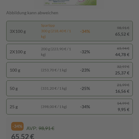
Abbildung kann abweichen
Spartipp
98,91 €
3X100 g
-34%
300 g (218,40 € / 1
65,52 €
kg)
65,94 €
200 g (223,90 € / 1
2X100 g
-32%
44,78 €
kg)
32,97 €
100 g
-23%
(253,70 € / 1 kg)
25,37 €
21,99 €
50 g
-25%
(331,20 € / 1 kg)
16,56 €
14,99 €
25 g
-34%
(398,00 € / 1 kg)
9,95 €
-34%
AVP:
98,91 €
65,52 €