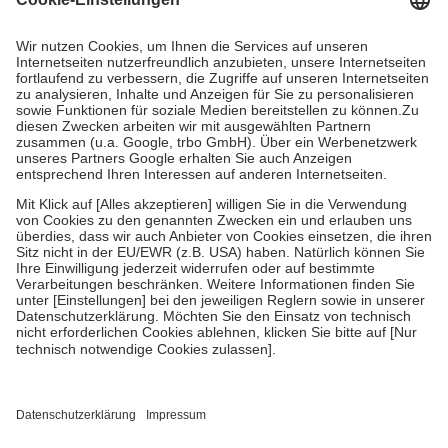
Prozent des Abgabepreises,
mindestens
jedoch
fünf Euro
und
höchstens zehn Euro.
Es sind jedoch nie mehr als die tatsächlichen
Kosten der Leistung zu entrichten.
Diese Regeln gelten grundsätzlich auch für Online-Apotheken.
Bei Heilmitteln und häuslicher Krankenpflege beträgt die
Zuzahlung zehn Prozent der Kosten sowie zehn Euro je
Verordnung.
Um das Engagement der Versicherten für ihre eigene Gesundheit zu
stärken und die besondere Stellung der Familie zu unterstützen,
fallen
keine Zuzahlungen
an bei:
• Kindern und Jugendlichen bis zum vollendeten 18. Lebensjahr
mit Ausnahme der Fahrkosten
• Untersuchungen zur Vorsorge und Früherkennung, die von der
GKV getragen werden
• empfohlenen Schutzimpfungen
• Harn- und Blutteststreifen
Wir nutzen Trusted Shops als unabhängigen Dienstleister für die
Einholung von Bewertungen. Trusted Shops hat Maßnahmen
getroffen, um sicherzustellen, dass es sich um echte Bewertungen
handelt. Mehr Informationen findest du hier: