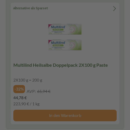
Alternative als Sparset
Multilind Heilsalbe Doppelpack 2X100 g Paste
2X100 g = 200 g
-32%
AVP:
65,94 €
44,78 €
223,90 € / 1 kg
In den Warenkorb