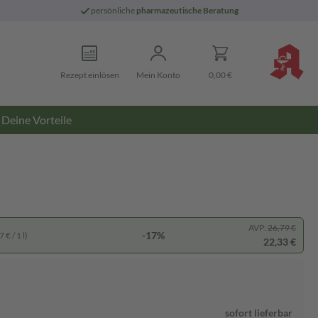
persönliche
pharmazeutische Beratung
Rezept einlösen
Mein Konto
0,00 €
Deine Vorteile
AVP:
26,79 €
-17%
 € / 1 l)
22,33 €
sofort lieferbar