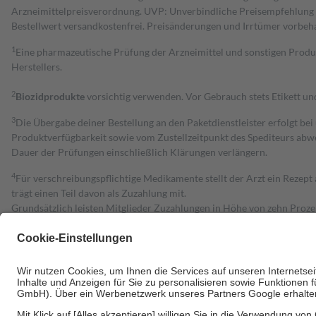
Arzneimittelpreisverordnung. UVP: Unverbindliche Preisempfehlung de
Bestell­wert versand­kosten­frei. Preisänderungen und Irrtümer vorbeh
1
Eine pharmazeutische Prüfung der Arzneimittel und sonstigen Pro
Herstellers.
2
Biozidprodukte
vorsichtig verwenden. Vor Gebrauch stets Etikett u
3
Die Übergabe deiner Bestellung an den Paketdienstleister erfolgt bei
Produktverfügbarkeit sowie vom Zustellzeitpunkt des Spediteurs abwe
Dauer der Prüfungen einschließlich Klärungen verlängern.
4
Für verschreibungspflichtige Medikamente stellt der Arzt ein Rezept 
trägt einen Teil davon als Zuzahlung mit.
Grundsätzlich leisten Mitglieder Zuzahlungen in Höhe von zehn Proz
zu entrichten.
Diese Regeln gelten grundsätzlich auch für Online-Apotheken.
Bei Heilmitteln und häuslicher Krankenpflege beträgt die Zuzahlung 
Um das Engagement der Versicherten für ihre eigene Gesundheit zu stä
• Kindern und Jugendlichen bis zum vollendeten 18. Lebensjahr mit
• Untersuchungen zur Vorsorge und Früherkennung, die von der GKV
• empfohlenen Schutzimpfungen