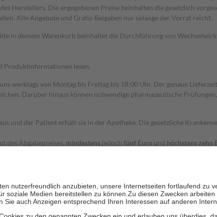
s Herstellers. Die angegebenen Preise beinhalten die gesetzlich vorgesc
alten. Alle Angebote und Gratis-Beigaben nur solange der Vorrat reicht.
dukte in deinem Warenkorb beinhaltet die Durchführung von Wechselwir
nd Produktinformationen lesen.
 uns werktags von Montag bis Freitag bis 18:00 Uhr. Der genaue Lieferze
ichen. Darüber hinaus können notwendige pharmazeutische Prüfungen, die
aus und der Patient erhält sie in der Apotheke. Die gesetzliche Krankenv
ent des Abgabepreises,
mindestens
jedoch
fünf Euro
und
höchstens zehn 
zehn Prozent der Kosten sowie zehn Euro je Verordnung.
rken und die besondere Stellung der Familie zu unterstützen, fallen
kein
 Ausnahme der Fahrkosten
 getragen werden