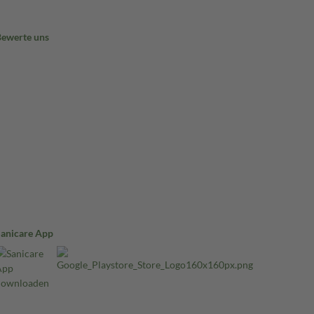
Bewerte uns
Sanicare App