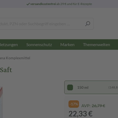
versandkostenfrei
ab 29 € und für E-Rezepte
letzungen
Sonnenschutz
Marken
Themenwelten
ana Komplexmittel
Saft
150 ml
(148,87
-17%
AVP:
26,79 €
22,33 €