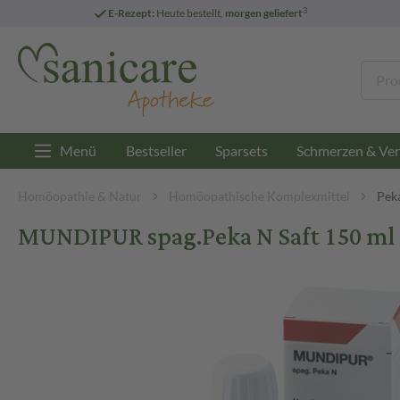
3
E-Rezept:
Heute bestellt,
morgen geliefert
Menü
Bestseller
Sparsets
Schmerzen & Ver
Homöopathie & Natur
Homöopathische Komplexmittel
Pek
MUNDIPUR spag.Peka N Saft 150 ml 