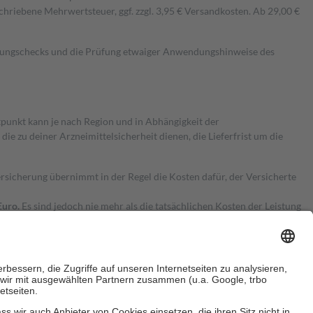
hriebene Mehrwertsteuer, ggf. zzgl. 3,95 € Versandkosten. Ab 29,00 €
kungschecks und die Prüfung etwaiger Anwendungshinweise des
itpunkt kann je nach Region und in Abhängigkeit der
 zu deiner Arzneimittelsicherheit dienen, die Lieferfrist um die
ersicherung übernimmt in der Regel die Kosten dafür, der Versicherte
Euro.
Es sind jedoch nie mehr als die tatsächlichen Kosten der Leistung
e Zuzahlungen
an bei: