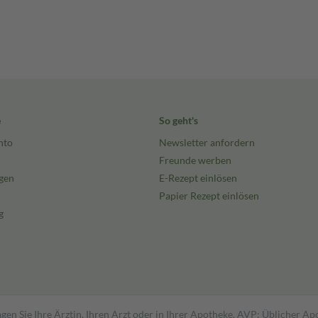
e
So geht's
nto
Newsletter anfordern
Freunde werben
gen
E-Rezept einlösen
Papier Rezept einlösen
g
gen Sie Ihre Ärztin, Ihren Arzt oder in Ihrer Apotheke. AVP: Üblicher A