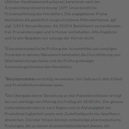
Üblicher Apothekenverkaufspreis berechnet nach der
Arzneimittelpreisverordnung. UVP: Unverbindliche
Preisempfehlung des Herstellers. Die angegebenen Preise
beinhalten die gesetzlich vorgeschriebene Mehrwertsteuer, ggf.
zzgl. 3,95 € Versandkosten. Ab 29,00 € Bestell­wert versand­kosten­
frei. Preisänderungen und Irrtümer vorbehalten. Alle Angebote
und Gratis-Beigaben nur solange der Vorrat reicht.
1
Eine pharmazeutische Prüfung der Arzneimittel und sonstigen
Produkte in deinem Warenkorb beinhaltet die Durchführung von
Wechselwirkungschecks und die Prüfung etwaiger
Anwendungshinweise des Herstellers.
2
Biozidprodukte
vorsichtig verwenden. Vor Gebrauch stets Etikett
und Produktinformationen lesen.
3
Die Übergabe deiner Bestellung an den Paketdienstleister erfolgt
bei uns werktags von Montag bis Freitag bis 18:00 Uhr. Der genaue
Lieferzeitpunkt kann je nach Region und in Abhängigkeit der
Produktverfügbarkeit sowie vom Zustellzeitpunkt des Spediteurs
abweichen. Darüber hinaus können notwendige pharmazeutische
Prüfungen, die zu deiner Arzneimittelsicherheit dienen, die