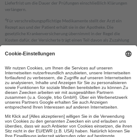
Lieferfrist um die Dauer der Prüfungen einschließlich Klärungen
verlängern.
4
Für verschreibungspflichtige Medikamente stellt der Arzt ein
Rezept aus und der Patient erhält sie in der Apotheke. Die
gesetzliche Krankenversicherung übernimmt in der Regel die
Kosten dafür, der Versicherte trägt einen Teil davon als Zuzahlung
mit.
Grundsätzlich leisten Mitglieder Zuzahlungen in Höhe von zehn
Prozent des Abgabepreises,
mindestens
jedoch
fünf Euro
und
höchstens zehn Euro.
Es sind jedoch nie mehr als die tatsächlichen
Kosten der Leistung zu entrichten.
Diese Regeln gelten grundsätzlich auch für Online-Apotheken.
Bei Heilmitteln und häuslicher Krankenpflege beträgt die
Zuzahlung zehn Prozent der Kosten sowie zehn Euro je
Verordnung.
Um das Engagement der Versicherten für ihre eigene Gesundheit zu
stärken und die besondere Stellung der Familie zu unterstützen,
fallen
keine Zuzahlungen
an bei:
• Kindern und Jugendlichen bis zum vollendeten 18. Lebensjahr
mit Ausnahme der Fahrkosten
• Untersuchungen zur Vorsorge und Früherkennung, die von der