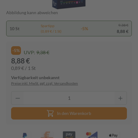
Abbildung kann abweichen
9,38 €
Spartipp
10 St
-5%
8,88 €
(0,89 € / 1 St)
-5%
UVP:
9,38 €
8,88 €
0,89 € / 1 St
Verfügbarkeit unbekannt
Preise inkl. MwSt. ggf. zzgl. Versandkosten
In den Warenkorb