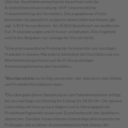
Üblicher Apothekenverkaufspreis berechnet nach der
Arzneimittelpreisverordnung. UVP: Unverbindliche
Preisempfehlung des Herstellers. Die angegebenen Preise
beinhalten die gesetzlich vorgeschriebene Mehrwertsteuer, ggf.
zzgl. 3,95 € Versandkosten. Ab 29,00 € Bestell­wert versand­kosten­
frei. Preisänderungen und Irrtümer vorbehalten. Alle Angebote
und Gratis-Beigaben nur solange der Vorrat reicht.
1
Eine pharmazeutische Prüfung der Arzneimittel und sonstigen
Produkte in deinem Warenkorb beinhaltet die Durchführung von
Wechselwirkungschecks und die Prüfung etwaiger
Anwendungshinweise des Herstellers.
2
Biozidprodukte
vorsichtig verwenden. Vor Gebrauch stets Etikett
und Produktinformationen lesen.
3
Die Übergabe deiner Bestellung an den Paketdienstleister erfolgt
bei uns werktags von Montag bis Freitag bis 18:00 Uhr. Der genaue
Lieferzeitpunkt kann je nach Region und in Abhängigkeit der
Produktverfügbarkeit sowie vom Zustellzeitpunkt des Spediteurs
abweichen. Darüber hinaus können notwendige pharmazeutische
Prüfungen, die zu deiner Arzneimittelsicherheit dienen, die