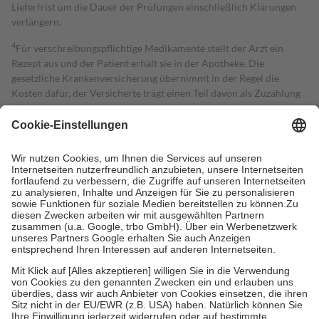
Lieferfrist um die Dauer der Prüfungen einschließlich Klärungen
verlängern.
4
Für verschreibungspflichtige Medikamente stellt der Arzt ein
Rezept aus und der Patient erhält sie in der Apotheke. Die
gesetzliche Krankenversicherung übernimmt in der Regel die
Kosten dafür, der Versicherte trägt einen Teil davon als Zuzahlung
mit.
Grundsätzlich leisten Mitglieder Zuzahlungen in Höhe von zehn
Prozent des Abgabepreises,
mindestens
jedoch
fünf Euro
und
höchstens zehn Euro.
Es sind jedoch nie mehr als die tatsächlichen
Kosten der Leistung zu entrichten.
Diese Regeln gelten grundsätzlich auch für Online-Apotheken.
Bei Heilmitteln und häuslicher Krankenpflege beträgt die
Zuzahlung zehn Prozent der Kosten sowie zehn Euro je
Verordnung.
Um das Engagement der Versicherten für ihre eigene Gesundheit zu
stärken und die besondere Stellung der Familie zu unterstützen,
fallen
keine Zuzahlungen
an bei:
• Kindern und Jugendlichen bis zum vollendeten 18. Lebensjahr
mit Ausnahme der Fahrkosten
• Untersuchungen zur Vorsorge und Früherkennung, die von der