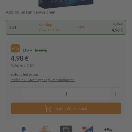
Abbildung kann abweichen
5,19 €
Spartipp
3 St
-4%
4,98 €
(1,66 € / 1 St)
-4%
UVP:
5,19 €
4,98 €
1,66 € / 1 St
sofort lieferbar
Preise inkl. MwSt. ggf. zzgl. Versandkosten
In den Warenkorb