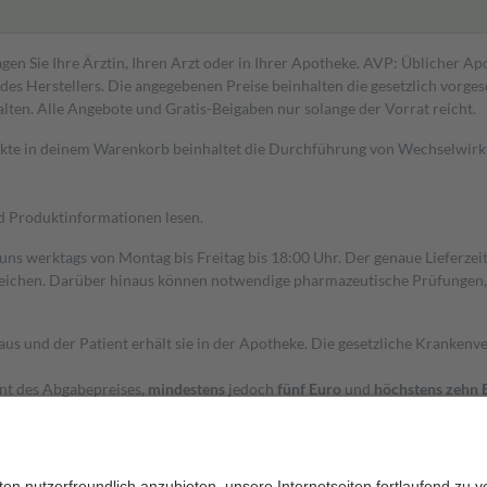
gen Sie Ihre Ärztin, Ihren Arzt oder in Ihrer Apotheke. AVP: Üblicher A
s Herstellers. Die angegebenen Preise beinhalten die gesetzlich vorgesc
alten. Alle Angebote und Gratis-Beigaben nur solange der Vorrat reicht.
dukte in deinem Warenkorb beinhaltet die Durchführung von Wechselwir
nd Produktinformationen lesen.
 uns werktags von Montag bis Freitag bis 18:00 Uhr. Der genaue Lieferze
ichen. Darüber hinaus können notwendige pharmazeutische Prüfungen, die
aus und der Patient erhält sie in der Apotheke. Die gesetzliche Krankenv
ent des Abgabepreises,
mindestens
jedoch
fünf Euro
und
höchstens zehn 
zehn Prozent der Kosten sowie zehn Euro je Verordnung.
rken und die besondere Stellung der Familie zu unterstützen, fallen
kein