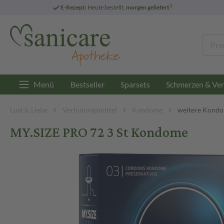
3
E-Rezept:
Heute bestellt,
morgen geliefert
Menü
Bestseller
Sparsets
Schmerzen & Ver
Lust & Liebe
Verhütungsmittel
Kondome
weitere Kond
MY.SIZE PRO 72 3 St Kondome