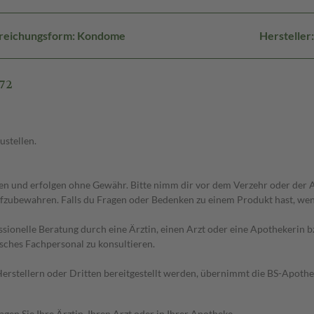
reichungsform: Kondome
Herstelle
 72
ustellen.
 und erfolgen ohne Gewähr. Bitte nimm dir vor dem Verzehr oder der An
fzubewahren. Falls du Fragen oder Bedenken zu einem Produkt hast, wende
essionelle Beratung durch eine Ärztin, einen Arzt oder eine Apothekerin
sches Fachpersonal zu konsultieren.
n Herstellern oder Dritten bereitgestellt werden, übernimmt die BS-Apot
en Sie Ihre Ärztin, Ihren Arzt oder in Ihrer Apotheke.