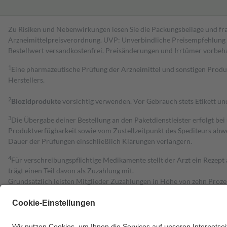
Zu Risiken und Nebenwirkungen lesen Sie die Packungsbeilage und fra
Arzneimittelpreisverordnung. UVP: Unverbindliche Preisempfehlung de
Bestell­wert versand­kosten­frei. Preisänderungen und Irrtümer vorbeh
1
Eine pharmazeutische Prüfung der Arzneimittel und sonstigen Pro
Herstellers.
2
Biozidprodukte
vorsichtig verwenden. Vor Gebrauch stets Etikett u
3
Die Übergabe deiner Bestellung an den Paketdienstleister erfolgt bei
Produktverfügbarkeit sowie vom Zustellzeitpunkt des Spediteurs abwe
Dauer der Prüfungen einschließlich Klärungen verlängern.
4
Für verschreibungspflichtige Medikamente stellt der Arzt ein Rezept 
trägt einen Teil davon als Zuzahlung mit.
Grundsätzlich leisten Mitglieder Zuzahlungen in Höhe von zehn Proz
zu entrichten.
Diese Regeln gelten grundsätzlich auch für Online-Apotheken.
Bei Heilmitteln und häuslicher Krankenpflege beträgt die Zuzahlung 
Um das Engagement der Versicherten für ihre eigene Gesundheit zu stä