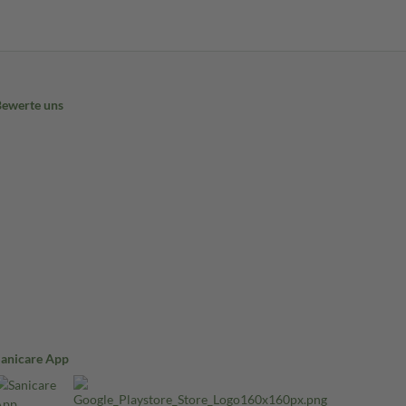
Bewerte uns
Sanicare App