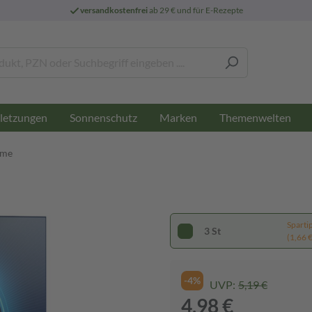
versandkostenfrei
ab 29 € und für E-Rezepte
letzungen
Sonnenschutz
Marken
Themenwelten
ome
Sparti
3 St
(1,66 € 
-4%
UVP:
5,19 €
4,98 €