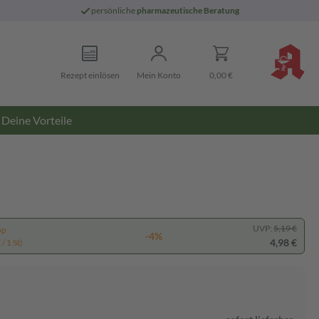
persönliche
pharmazeutische Beratung
Rezept einlösen
Mein Konto
0,00 €
Deine Vorteile
UVP:
5,19 €
pp
-4%
4,98 €
/ 1 St)