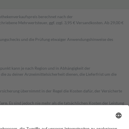
pothekenverkaufspreis berechnet nach der
hriebene Mehrwertsteuer, ggf. zzgl. 3,95 € Versandkosten. Ab 29,00 €
kungschecks und die Prüfung etwaiger Anwendungshinweise des
itpunkt kann je nach Region und in Abhängigkeit der
 zu deiner Arzneimittelsicherheit dienen, die Lieferfrist um die
ersicherung übernimmt in der Regel die Kosten dafür, der Versicherte
Euro.
Es sind jedoch nie mehr als die tatsächlichen Kosten der Leistung
e Zuzahlungen
an bei: