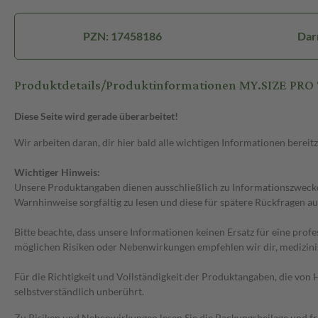
PZN: 17458186
Dar
Produktdetails/Produktinformationen MY.SIZE PRO
Diese Seite wird gerade überarbeitet!
Wir arbeiten daran, dir hier bald alle wichtigen Informationen bereitz
Wichtiger Hinweis:
Unsere Produktangaben dienen ausschließlich zu Informationszwecken
Warnhinweise sorgfältig zu lesen und diese für spätere Rückfragen au
Bitte beachte, dass unsere Informationen keinen Ersatz für eine prof
möglichen Risiken oder Nebenwirkungen empfehlen wir dir, medizini
Für die Richtigkeit und Vollständigkeit der Produktangaben, die vo
selbstverständlich unberührt.
Zu Risiken und Nebenwirkungen lesen Sie die Packungsbeilage und frag