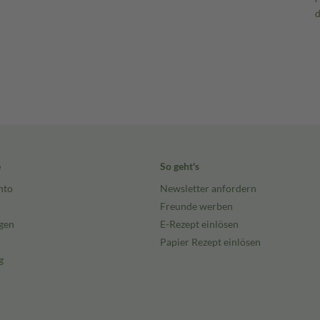
e
So geht's
nto
Newsletter anfordern
Freunde werben
gen
E-Rezept einlösen
Papier Rezept einlösen
g