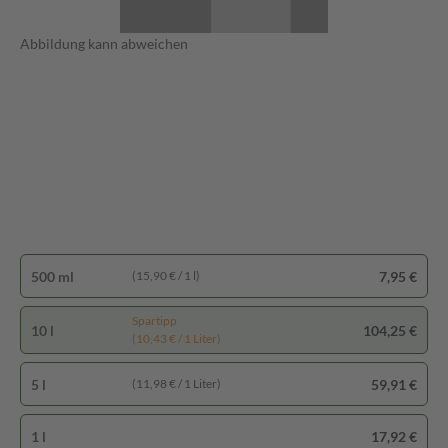
Abbildung kann abweichen
500 ml
7,95 €
(15,90 € / 1 l)
Spartipp
10 l
104,25 €
(10,43 € / 1 Liter)
5 l
59,91 €
(11,98 € / 1 Liter)
1 l
17,92 €