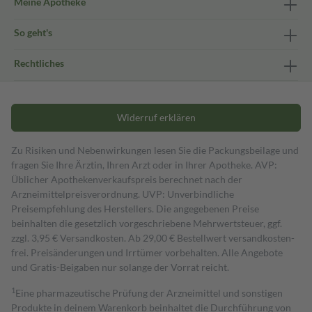
Meine Apotheke
So geht's
Rechtliches
Widerruf erklären
Zu Risiken und Nebenwirkungen lesen Sie die Packungsbeilage und
fragen Sie Ihre Ärztin, Ihren Arzt oder in Ihrer Apotheke. AVP:
Üblicher Apothekenverkaufspreis berechnet nach der
Arzneimittelpreisverordnung. UVP: Unverbindliche
Preisempfehlung des Herstellers. Die angegebenen Preise
beinhalten die gesetzlich vorgeschriebene Mehrwertsteuer, ggf.
zzgl. 3,95 € Versandkosten. Ab 29,00 € Bestell­wert versand­kosten­
frei. Preisänderungen und Irrtümer vorbehalten. Alle Angebote
und Gratis-Beigaben nur solange der Vorrat reicht.
1
Eine pharmazeutische Prüfung der Arzneimittel und sonstigen
Produkte in deinem Warenkorb beinhaltet die Durchführung von