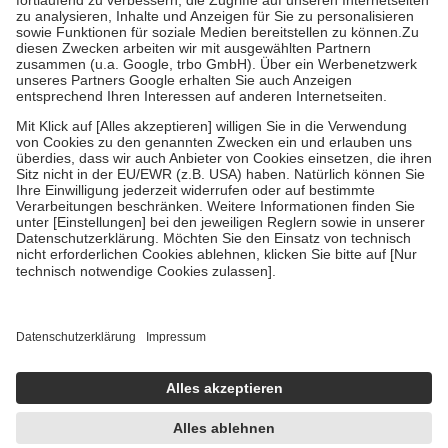
höchstens zehn Euro.
Es sind jedoch nie mehr als die tatsächlichen
Kosten der Leistung zu entrichten.
Diese Regeln gelten grundsätzlich auch für Online-Apotheken.
Bei Heilmitteln und häuslicher Krankenpflege beträgt die
Zuzahlung zehn Prozent der Kosten sowie zehn Euro je
Verordnung.
Um das Engagement der Versicherten für ihre eigene Gesundheit zu
stärken und die besondere Stellung der Familie zu unterstützen,
fallen
keine Zuzahlungen
an bei:
• Kindern und Jugendlichen bis zum vollendeten 18. Lebensjahr
mit Ausnahme der Fahrkosten
• Untersuchungen zur Vorsorge und Früherkennung, die von der
GKV getragen werden
• empfohlenen Schutzimpfungen
• Harn- und Blutteststreifen
Wir nutzen Trusted Shops als unabhängigen Dienstleister für die
Einholung von Bewertungen. Trusted Shops hat Maßnahmen
getroffen, um sicherzustellen, dass es sich um echte Bewertungen
handelt. Mehr Informationen findest du hier:
https://help.etrusted.com/hc/de/articles/4419944605341