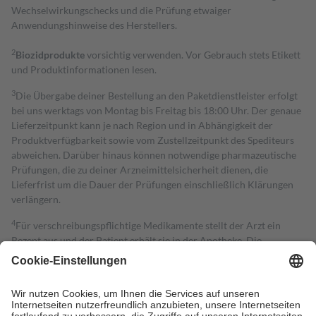
Wechselwirkungschecks und die Prüfung etwaiger
Anwendungshinweise des Herstellers.
2
Biozidprodukte
vorsichtig verwenden. Vor Gebrauch stets Etikett
und Produktinformationen lesen.
3
Die Übergabe deiner Bestellung an den Paketdienstleister erfolgt
bei uns werktags von Montag bis Freitag bis 18:00 Uhr. Der genaue
Lieferzeitpunkt kann je nach Region und in Abhängigkeit der
Produktverfügbarkeit sowie vom Zustellzeitpunkt des Spediteurs
abweichen. Darüber hinaus können notwendige pharmazeutische
Prüfungen, die zu deiner Arzneimittelsicherheit dienen, die
Lieferfrist um die Dauer der Prüfungen einschließlich Klärungen
verlängern.
4
Für verschreibungspflichtige Medikamente stellt der Arzt ein
Rezept aus und der Patient erhält sie in der Apotheke. Die
gesetzliche Krankenversicherung übernimmt in der Regel die
Kosten dafür, der Versicherte trägt einen Teil davon als Zuzahlung
mit.
Grundsätzlich leisten Mitglieder Zuzahlungen in Höhe von zehn
Prozent des Abgabepreises,
mindestens
jedoch
fünf Euro
und