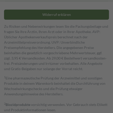
Widerruf erklären
Zu Risiken und Nebenwirkungen lesen Sie die Packungsbeilage und
fragen Sie Ihre Ärztin, Ihren Arzt oder in Ihrer Apotheke. AVP:
Üblicher Apothekenverkaufspreis berechnet nach der
Arzneimittelpreisverordnung. UVP: Unverbindliche
Preisempfehlung des Herstellers. Die angegebenen Preise
beinhalten die gesetzlich vorgeschriebene Mehrwertsteuer, ggf.
zzgl. 3,95 € Versandkosten. Ab 29,00 € Bestell­wert versand­kosten­
frei. Preisänderungen und Irrtümer vorbehalten. Alle Angebote
und Gratis-Beigaben nur solange der Vorrat reicht.
1
Eine pharmazeutische Prüfung der Arzneimittel und sonstigen
Produkte in deinem Warenkorb beinhaltet die Durchführung von
Wechselwirkungschecks und die Prüfung etwaiger
Anwendungshinweise des Herstellers.
2
Biozidprodukte
vorsichtig verwenden. Vor Gebrauch stets Etikett
und Produktinformationen lesen.