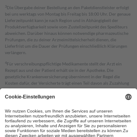
3
Die Übergabe deiner Bestellung an den Paketdienstleister erfolgt
bei uns werktags von Montag bis Freitag bis 18:00 Uhr. Der genaue
Lieferzeitpunkt kann je nach Region und in Abhängigkeit der
Produktverfügbarkeit sowie vom Zustellzeitpunkt des Spediteurs
abweichen. Darüber hinaus können notwendige pharmazeutische
Prüfungen, die zu deiner Arzneimittelsicherheit dienen, die
Lieferfrist um die Dauer der Prüfungen einschließlich Klärungen
verlängern.
4
Für verschreibungspflichtige Medikamente stellt der Arzt ein
Rezept aus und der Patient erhält sie in der Apotheke. Die
gesetzliche Krankenversicherung übernimmt in der Regel die
Kosten dafür, der Versicherte trägt einen Teil davon als Zuzahlung
mit.
Grundsätzlich leisten Mitglieder Zuzahlungen in Höhe von zehn
Prozent des Abgabepreises,
mindestens
jedoch
fünf Euro
und
höchstens zehn Euro.
Es sind jedoch nie mehr als die tatsächlichen
Kosten der Leistung zu entrichten.
Diese Regeln gelten grundsätzlich auch für Online-Apotheken.
Bei Heilmitteln und häuslicher Krankenpflege beträgt die
Zuzahlung zehn Prozent der Kosten sowie zehn Euro je