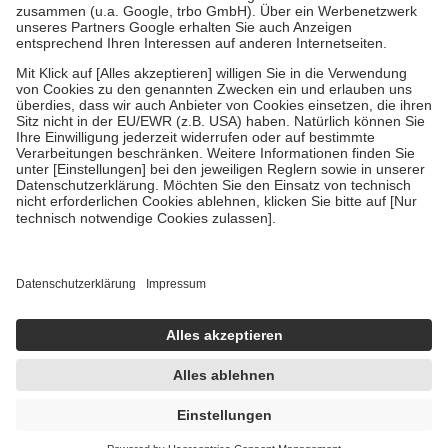
Verordnung.
Um das Engagement der Versicherten für ihre eigene Gesundheit zu
stärken und die besondere Stellung der Familie zu unterstützen,
fallen
keine Zuzahlungen
an bei:
• Kindern und Jugendlichen bis zum vollendeten 18. Lebensjahr
mit Ausnahme der Fahrkosten
• Untersuchungen zur Vorsorge und Früherkennung, die von der
GKV getragen werden
• empfohlenen Schutzimpfungen
• Harn- und Blutteststreifen
Wir nutzen Trusted Shops als unabhängigen Dienstleister für die
Einholung von Bewertungen. Trusted Shops hat Maßnahmen
getroffen, um sicherzustellen, dass es sich um echte Bewertungen
handelt. Mehr Informationen findest du hier:
https://help.etrusted.com/hc/de/articles/4419944605341
Einige Bilder und Inhalte wurden unter Zuhilfenahme künstlicher
Intelligenz erstellt.
UVP:
23,95 €