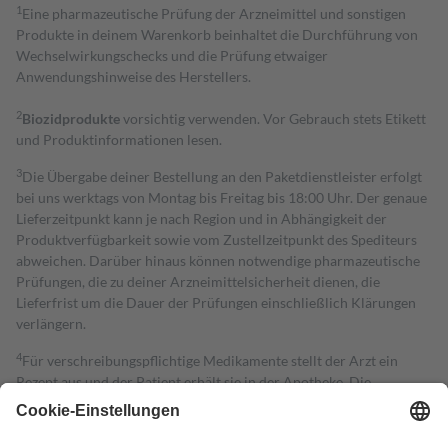
1
Eine pharmazeutische Prüfung der Arzneimittel und sonstigen
Produkte in deinem Warenkorb beinhaltet die Durchführung von
Wechselwirkungschecks und die Prüfung etwaiger
Anwendungshinweise des Herstellers.
2
Biozidprodukte
vorsichtig verwenden. Vor Gebrauch stets Etikett
und Produktinformationen lesen.
3
Die Übergabe deiner Bestellung an den Paketdienstleister erfolgt
bei uns werktags von Montag bis Freitag bis 18:00 Uhr. Der genaue
Lieferzeitpunkt kann je nach Region und in Abhängigkeit der
Produktverfügbarkeit sowie vom Zustellzeitpunkt des Spediteurs
abweichen. Darüber hinaus können notwendige pharmazeutische
Prüfungen, die zu deiner Arzneimittelsicherheit dienen, die
Lieferfrist um die Dauer der Prüfungen einschließlich Klärungen
verlängern.
4
Für verschreibungspflichtige Medikamente stellt der Arzt ein
Rezept aus und der Patient erhält sie in der Apotheke. Die
gesetzliche Krankenversicherung übernimmt in der Regel die
Kosten dafür, der Versicherte trägt einen Teil davon als Zuzahlung
mit.