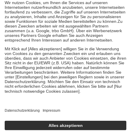
Grundsätzlich leisten Mitglieder Zuzahlungen in Höhe von zehn
Prozent des Abgabepreises,
mindestens
jedoch
fünf Euro
und
höchstens zehn Euro.
Es sind jedoch nie mehr als die tatsächlichen
Kosten der Leistung zu entrichten.
Diese Regeln gelten grundsätzlich auch für Online-Apotheken.
Bei Heilmitteln und häuslicher Krankenpflege beträgt die
Zuzahlung zehn Prozent der Kosten sowie zehn Euro je
Verordnung.
Um das Engagement der Versicherten für ihre eigene Gesundheit zu
stärken und die besondere Stellung der Familie zu unterstützen,
fallen
keine Zuzahlungen
an bei:
• Kindern und Jugendlichen bis zum vollendeten 18. Lebensjahr
mit Ausnahme der Fahrkosten
• Untersuchungen zur Vorsorge und Früherkennung, die von der
GKV getragen werden
• empfohlenen Schutzimpfungen
• Harn- und Blutteststreifen
Wir nutzen Trusted Shops als unabhängigen Dienstleister für die
Einholung von Bewertungen. Trusted Shops hat Maßnahmen
getroffen, um sicherzustellen, dass es sich um echte Bewertungen