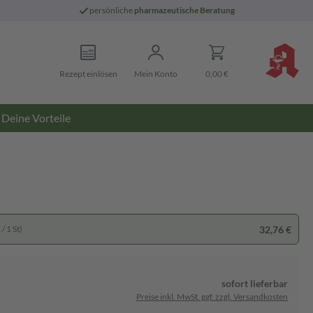
persönliche
pharmazeutische Beratung
Rezept einlösen
Mein Konto
0,00 €
Deine Vorteile
32,76 €
/ 1 St)
sofort lieferbar
Preise inkl. MwSt. ggf. zzgl. Versandkosten