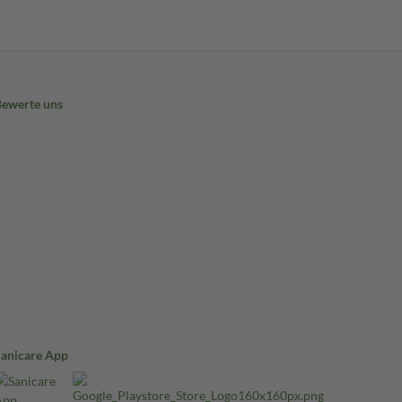
Bewerte uns
Sanicare App