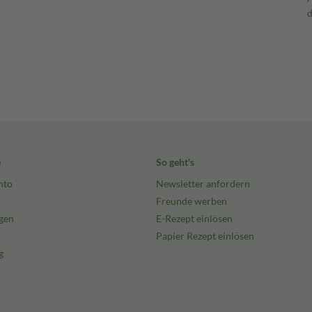
e
So geht's
nto
Newsletter anfordern
Freunde werben
gen
E-Rezept einlösen
Papier Rezept einlösen
g