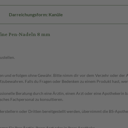
Darreichungsform: Kanüle
fine Pen-Nadeln 8 mm
ustellen.
 und erfolgen ohne Gewähr. Bitte nimm dir vor dem Verzehr oder der An
fzubewahren. Falls du Fragen oder Bedenken zu einem Produkt hast, wende
essionelle Beratung durch eine Ärztin, einen Arzt oder eine Apothekerin
sches Fachpersonal zu konsultieren.
n Herstellern oder Dritten bereitgestellt werden, übernimmt die BS-Apot
en Sie Ihre Ärztin, Ihren Arzt oder in Ihrer Apotheke.