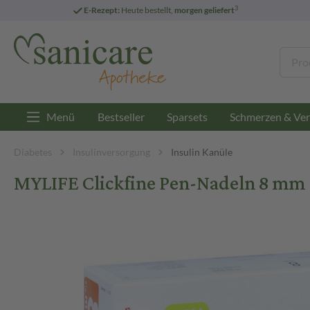
3
E-Rezept:
Heute bestellt,
morgen geliefert
Menü
Bestseller
Sparsets
Schmerzen & Ver
Diabetes
Insulinversorgung
Insulin Kanüle
MYLIFE Clickfine Pen-Nadeln 8 mm 