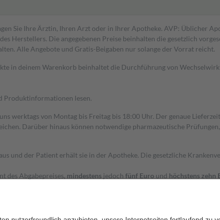
gen Sie Ihre Ärztin, Ihren Arzt oder in Ihrer Apotheke. AVP: Üblicher A
s Herstellers. Die angegebenen Preise beinhalten die gesetzlich vorgesc
alten. Alle Angebote und Gratis-Beigaben nur solange der Vorrat reicht.
dukte in deinem Warenkorb beinhaltet die Durchführung von Wechselwir
nd Produktinformationen lesen.
 uns werktags von Montag bis Freitag bis 18:00 Uhr. Der genaue Lieferze
ichen. Darüber hinaus können notwendige pharmazeutische Prüfungen, die
aus und der Patient erhält sie in der Apotheke. Die gesetzliche Krankenv
ent des Abgabepreises,
mindestens
jedoch
fünf Euro
und
höchstens zehn 
zehn Prozent der Kosten sowie zehn Euro je Verordnung.
rken und die besondere Stellung der Familie zu unterstützen, fallen
kein