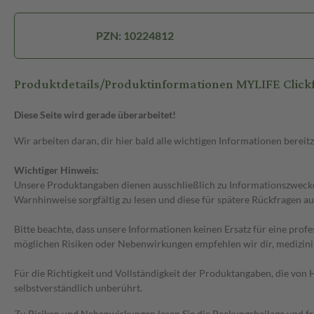
PZN: 10224812
Produktdetails/Produktinformationen MYLIFE Click
Diese Seite wird gerade überarbeitet!
Wir arbeiten daran, dir hier bald alle wichtigen Informationen bereitz
Wichtiger Hinweis:
Unsere Produktangaben dienen ausschließlich zu Informationszwecken
Warnhinweise sorgfältig zu lesen und diese für spätere Rückfragen au
Bitte beachte, dass unsere Informationen keinen Ersatz für eine prof
möglichen Risiken oder Nebenwirkungen empfehlen wir dir, medizini
Für die Richtigkeit und Vollständigkeit der Produktangaben, die vo
selbstverständlich unberührt.
Zu Risiken und Nebenwirkungen lesen Sie die Packungsbeilage und frag