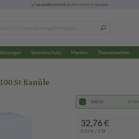
versandkostenfrei
ab 29 € und für E-Rezepte
letzungen
Sonnenschutz
Marken
Themenwelten
100 St Kanüle
100 St
(0,33 € 
32,76 €
0,33 € / 1 St