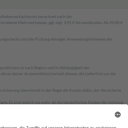
pothekenverkaufspreis berechnet nach der
hriebene Mehrwertsteuer, ggf. zzgl. 3,95 € Versandkosten. Ab 29,00 €
kungschecks und die Prüfung etwaiger Anwendungshinweise des
itpunkt kann je nach Region und in Abhängigkeit der
 zu deiner Arzneimittelsicherheit dienen, die Lieferfrist um die
ersicherung übernimmt in der Regel die Kosten dafür, der Versicherte
Euro.
Es sind jedoch nie mehr als die tatsächlichen Kosten der Leistung
e Zuzahlungen
an bei: