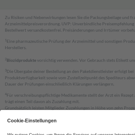
Zu Risiken und Nebenwirkungen lesen Sie die Packungsbeilage und fra
Arzneimittelpreisverordnung. UVP: Unverbindliche Preisempfehlung de
Bestell­wert versand­kosten­frei. Preisänderungen und Irrtümer vorbeh
1
Eine pharmazeutische Prüfung der Arzneimittel und sonstigen Pro
Herstellers.
2
Biozidprodukte
vorsichtig verwenden. Vor Gebrauch stets Etikett u
3
Die Übergabe deiner Bestellung an den Paketdienstleister erfolgt bei
Produktverfügbarkeit sowie vom Zustellzeitpunkt des Spediteurs abwe
Dauer der Prüfungen einschließlich Klärungen verlängern.
4
Für verschreibungspflichtige Medikamente stellt der Arzt ein Rezept 
trägt einen Teil davon als Zuzahlung mit.
Grundsätzlich leisten Mitglieder Zuzahlungen in Höhe von zehn Proz
zu entrichten.
Diese Regeln gelten grundsätzlich auch für Online-Apotheken.
Bei Heilmitteln und häuslicher Krankenpflege beträgt die Zuzahlung 
Um das Engagement der Versicherten für ihre eigene Gesundheit zu stä