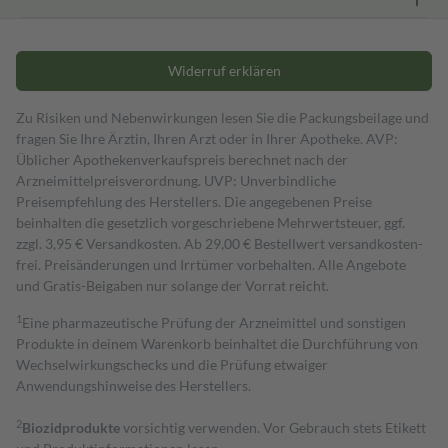
Widerruf erklären
Zu Risiken und Nebenwirkungen lesen Sie die Packungsbeilage und
fragen Sie Ihre Ärztin, Ihren Arzt oder in Ihrer Apotheke. AVP:
Üblicher Apothekenverkaufspreis berechnet nach der
Arzneimittelpreisverordnung. UVP: Unverbindliche
Preisempfehlung des Herstellers. Die angegebenen Preise
beinhalten die gesetzlich vorgeschriebene Mehrwertsteuer, ggf.
zzgl. 3,95 € Versandkosten. Ab 29,00 € Bestell­wert versand­kosten­
frei. Preisänderungen und Irrtümer vorbehalten. Alle Angebote
und Gratis-Beigaben nur solange der Vorrat reicht.
1
Eine pharmazeutische Prüfung der Arzneimittel und sonstigen
Produkte in deinem Warenkorb beinhaltet die Durchführung von
Wechselwirkungschecks und die Prüfung etwaiger
Anwendungshinweise des Herstellers.
2
Biozidprodukte
vorsichtig verwenden. Vor Gebrauch stets Etikett