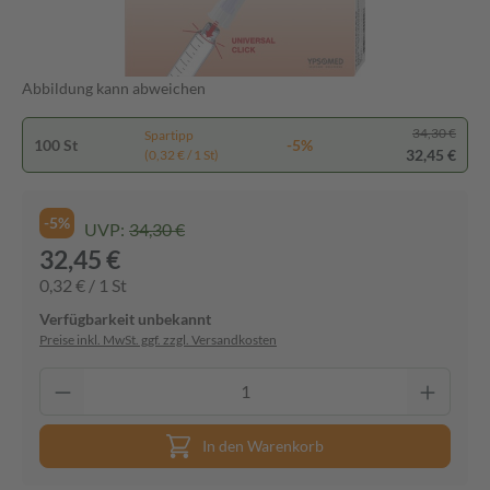
Abbildung kann abweichen
34,30 €
Spartipp
100 St
-5%
32,45 €
(0,32 € / 1 St)
-5%
UVP:
34,30 €
32,45 €
0,32 € / 1 St
Verfügbarkeit unbekannt
Preise inkl. MwSt. ggf. zzgl. Versandkosten
In den Warenkorb