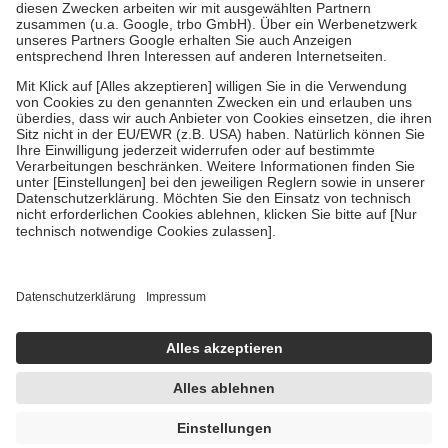
Zuzahlung zehn Prozent der Kosten sowie zehn Euro je
Verordnung.
Um das Engagement der Versicherten für ihre eigene Gesundheit zu
stärken und die besondere Stellung der Familie zu unterstützen,
fallen
keine Zuzahlungen
an bei:
• Kindern und Jugendlichen bis zum vollendeten 18. Lebensjahr
mit Ausnahme der Fahrkosten
• Untersuchungen zur Vorsorge und Früherkennung, die von der
GKV getragen werden
• empfohlenen Schutzimpfungen
• Harn- und Blutteststreifen
Wir nutzen Trusted Shops als unabhängigen Dienstleister für die
Einholung von Bewertungen. Trusted Shops hat Maßnahmen
getroffen, um sicherzustellen, dass es sich um echte Bewertungen
handelt. Mehr Informationen findest du hier:
https://help.etrusted.com/hc/de/articles/4419944605341
Einige Bilder und Inhalte wurden unter Zuhilfenahme künstlicher
Intelligenz erstellt.
UVP:
34,30 €