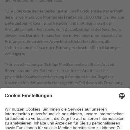
und Produktinformationen lesen.
3
Die Übergabe deiner Bestellung an den Paketdienstleister erfolgt
bei uns werktags von Montag bis Freitag bis 18:00 Uhr. Der genaue
Lieferzeitpunkt kann je nach Region und in Abhängigkeit der
Produktverfügbarkeit sowie vom Zustellzeitpunkt des Spediteurs
abweichen. Darüber hinaus können notwendige pharmazeutische
Prüfungen, die zu deiner Arzneimittelsicherheit dienen, die
Lieferfrist um die Dauer der Prüfungen einschließlich Klärungen
verlängern.
4
Für verschreibungspflichtige Medikamente stellt der Arzt ein
Rezept aus und der Patient erhält sie in der Apotheke. Die
gesetzliche Krankenversicherung übernimmt in der Regel die
Kosten dafür, der Versicherte trägt einen Teil davon als Zuzahlung
mit.
Grundsätzlich leisten Mitglieder Zuzahlungen in Höhe von zehn
Prozent des Abgabepreises,
mindestens
jedoch
fünf Euro
und
höchstens zehn Euro.
Es sind jedoch nie mehr als die tatsächlichen
Kosten der Leistung zu entrichten.
Diese Regeln gelten grundsätzlich auch für Online-Apotheken.
Bei Heilmitteln und häuslicher Krankenpflege beträgt die