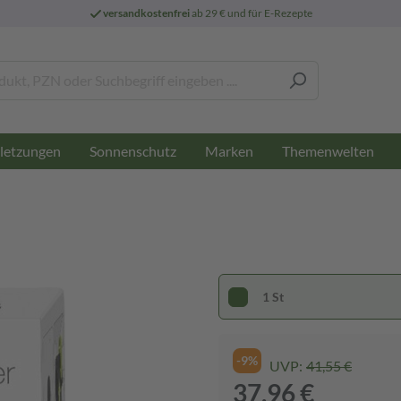
versandkostenfrei
ab 29 € und für E-Rezepte
letzungen
Sonnenschutz
Marken
Themenwelten
1 St
-9%
UVP:
41,55 €
37,96 €