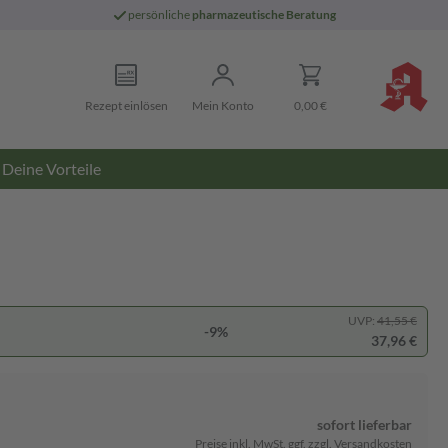
persönliche
pharmazeutische Beratung
Rezept einlösen
Mein Konto
0,00 €
Deine Vorteile
UVP:
41,55 €
-9%
37,96 €
sofort lieferbar
Preise inkl. MwSt. ggf. zzgl. Versandkosten