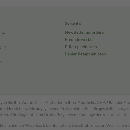
e
So geht's
nto
Newsletter anfordern
Freunde werben
gen
E-Rezept einlösen
Papier Rezept einlösen
g
gen Sie Ihre Ärztin, Ihren Arzt oder in Ihrer Apotheke. AVP: Üblicher A
s Herstellers. Die angegebenen Preise beinhalten die gesetzlich vorgesc
alten. Alle Angebote und Gratis-Beigaben nur solange der Vorrat reicht.
dukte in deinem Warenkorb beinhaltet die Durchführung von Wechselwir