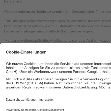
Herstellers.
2
Biozidprodukte
vorsichtig verwenden. Vor Gebrauch stets Etikett u
3
Die Übergabe deiner Bestellung an den Paketdienstleister erfolgt bei
Produktverfügbarkeit sowie vom Zustellzeitpunkt des Spediteurs abwe
Dauer der Prüfungen einschließlich Klärungen verlängern.
4
Für verschreibungspflichtige Medikamente stellt der Arzt ein Rezept 
trägt einen Teil davon als Zuzahlung mit.
Grundsätzlich leisten Mitglieder Zuzahlungen in Höhe von zehn Proz
zu entrichten.
Diese Regeln gelten grundsätzlich auch für Online-Apotheken.
Bei Heilmitteln und häuslicher Krankenpflege beträgt die Zuzahlung 
Um das Engagement der Versicherten für ihre eigene Gesundheit zu stä
• Kindern und Jugendlichen bis zum vollendeten 18. Lebensjahr mit
• Untersuchungen zur Vorsorge und Früherkennung, die von der GKV
• empfohlenen Schutzimpfungen
• Harn- und Blutteststreifen
Wir nutzen Trusted Shops als unabhängigen Dienstleister für die Ein
Informationen findest du hier: https://help.etrusted.com/hc/de/arti