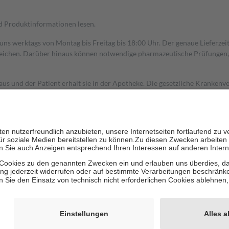
nd Produktinformationen lesen.
 uns werktags von Montag bis Freitag bis 18:00 Uhr. Der genaue Lieferze
ichen. Darüber hinaus können notwendige pharmazeutische Prüfungen, die
aus und der Patient erhält sie in der Apotheke. Die gesetzliche Krankenv
ent des Abgabepreises,
mindestens
jedoch
fünf Euro
und
höchstens zehn 
zehn Prozent der Kosten sowie zehn Euro je Verordnung.
rken und die besondere Stellung der Familie zu unterstützen, fallen
kein
 Ausnahme der Fahrkosten
 getragen werden
holung von Bewertungen. Trusted Shops hat Maßnahmen getroffen, um sic
cles/4419944605341