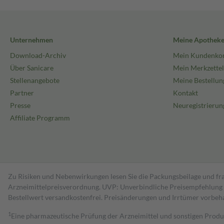
Unternehmen
Meine Apothek
Download-Archiv
Mein Kundenko
Über Sanicare
Mein Merkzettel
Stellenangebote
Meine Bestellun
Partner
Kontakt
Presse
Neuregistrierun
Affiliate Programm
Zu Risiken und Nebenwirkungen lesen Sie die Packungsbeilage und fra
Arzneimittelpreisverordnung. UVP: Unverbindliche Preisempfehlung de
Bestell­wert versand­kosten­frei. Preisänderungen und Irrtümer vorbeh
1
Eine pharmazeutische Prüfung der Arzneimittel und sonstigen Pro