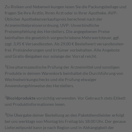
Zu Risiken und Nebenwirkungen lesen Sie die Packungsbeilage und
fragen Sie Ihre Ärztin, Ihren Arzt oder in Ihrer Apotheke. AVP:
Üblicher Apothekenverkaufspreis berechnet nach der
Arzneimittelpreisverordnung. UVP: Unverbindliche
Preisempfehlung des Herstellers. Die angegebenen Preise
beinhalten die gesetzlich vorgeschriebene Mehrwertsteuer, ggf.
zzgl. 3,95 € Versandkosten. Ab 29,00 € Bestell­wert versand­kosten­
frei. Preisänderungen und Irrtümer vorbehalten. Alle Angebote
und Gratis-Beigaben nur solange der Vorrat reicht.
1
Eine pharmazeutische Prüfung der Arzneimittel und sonstigen
Produkte in deinem Warenkorb beinhaltet die Durchführung von
Wechselwirkungschecks und die Prüfung etwaiger
Anwendungshinweise des Herstellers.
2
Biozidprodukte
vorsichtig verwenden. Vor Gebrauch stets Etikett
und Produktinformationen lesen.
3
Die Übergabe deiner Bestellung an den Paketdienstleister erfolgt
bei uns werktags von Montag bis Freitag bis 18:00 Uhr. Der genaue
Lieferzeitpunkt kann je nach Region und in Abhängigkeit der