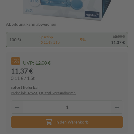
Abbildung kann abweichen
12,00 €
Spartipp
100 St
-5%
11,37 €
(0,11 € / 1 St)
-5%
UVP:
12,00 €
11,37 €
0,11 € / 1 St
sofort lieferbar
Preise inkl. MwSt. ggf. zzgl. Versandkosten
In den Warenkorb