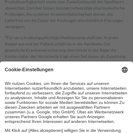
Produktverfügbarkeit sowie vom Zustellzeitpunkt des Spediteurs
abweichen. Darüber hinaus können notwendige pharmazeutische
Prüfungen, die zu deiner Arzneimittelsicherheit dienen, die
Lieferfrist um die Dauer der Prüfungen einschließlich Klärungen
verlängern.
4
Für verschreibungspflichtige Medikamente stellt der Arzt ein
Rezept aus und der Patient erhält sie in der Apotheke. Die
gesetzliche Krankenversicherung übernimmt in der Regel die
Kosten dafür, der Versicherte trägt einen Teil davon als Zuzahlung
mit.
Grundsätzlich leisten Mitglieder Zuzahlungen in Höhe von zehn
Prozent des Abgabepreises,
mindestens
jedoch
fünf Euro
und
höchstens zehn Euro.
Es sind jedoch nie mehr als die tatsächlichen
Kosten der Leistung zu entrichten.
Diese Regeln gelten grundsätzlich auch für Online-Apotheken.
Bei Heilmitteln und häuslicher Krankenpflege beträgt die
Zuzahlung zehn Prozent der Kosten sowie zehn Euro je
Verordnung.
Um das Engagement der Versicherten für ihre eigene Gesundheit zu
stärken und die besondere Stellung der Familie zu unterstützen,
fallen
keine Zuzahlungen
an bei: