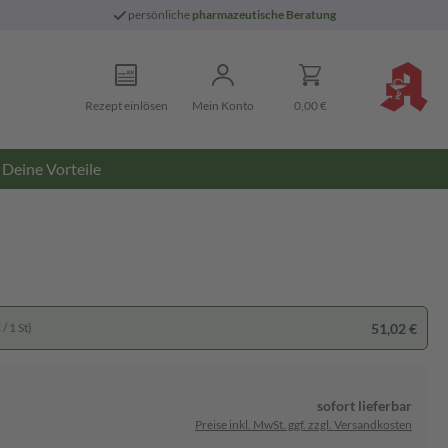
persönliche
pharmazeutische Beratung
Rezept einlösen
Mein Konto
0,00 €
Deine Vorteile
51,02 €
/ 1 St)
sofort lieferbar
Preise inkl. MwSt. ggf. zzgl. Versandkosten