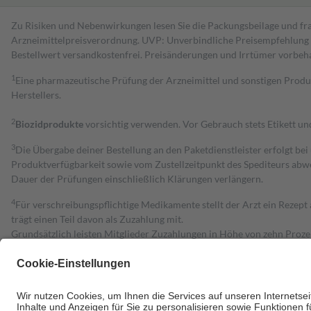
Zu Risiken und Nebenwirkungen lesen Sie die Packungsbeilage und fra
Arzneimittelpreisverordnung. UVP: Unverbindliche Preisempfehlung de
Bestell­wert versand­kosten­frei. Preisänderungen und Irrtümer vorbeh
1
Eine pharmazeutische Prüfung der Arzneimittel und sonstigen Pro
Herstellers.
2
Biozidprodukte
vorsichtig verwenden. Vor Gebrauch stets Etikett u
3
Die Übergabe deiner Bestellung an den Paketdienstleister erfolgt bei
Produktverfügbarkeit sowie vom Zustellzeitpunkt des Spediteurs abwe
Dauer der Prüfungen einschließlich Klärungen verlängern.
4
Für verschreibungspflichtige Medikamente stellt der Arzt ein Rezept 
trägt einen Teil davon als Zuzahlung mit.
Grundsätzlich leisten Mitglieder Zuzahlungen in Höhe von zehn Proz
zu entrichten.
Diese Regeln gelten grundsätzlich auch für Online-Apotheken.
Bei Heilmitteln und häuslicher Krankenpflege beträgt die Zuzahlung 
Um das Engagement der Versicherten für ihre eigene Gesundheit zu stä
• Kindern und Jugendlichen bis zum vollendeten 18. Lebensjahr mit