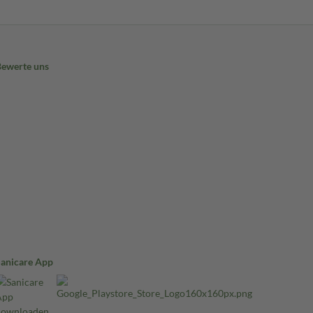
Bewerte uns
Sanicare App