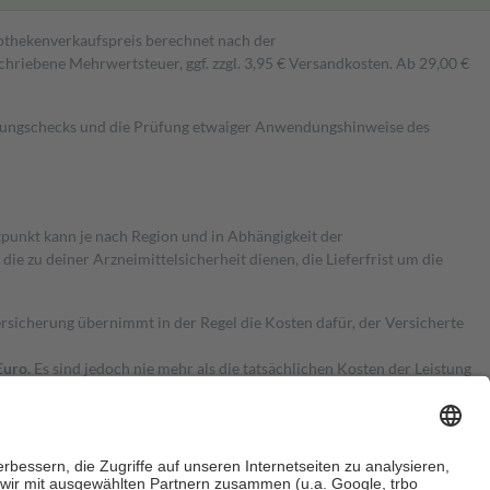
pothekenverkaufspreis berechnet nach der
hriebene Mehrwertsteuer, ggf. zzgl. 3,95 € Versandkosten. Ab 29,00 €
kungschecks und die Prüfung etwaiger Anwendungshinweise des
itpunkt kann je nach Region und in Abhängigkeit der
 zu deiner Arzneimittelsicherheit dienen, die Lieferfrist um die
ersicherung übernimmt in der Regel die Kosten dafür, der Versicherte
Euro.
Es sind jedoch nie mehr als die tatsächlichen Kosten der Leistung
e Zuzahlungen
an bei: