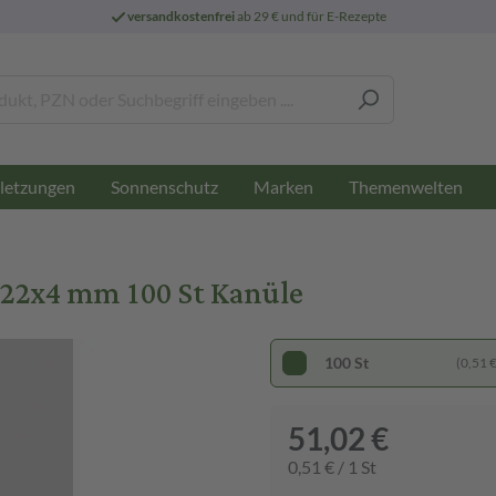
versandkostenfrei
ab 29 € und für E-Rezepte
letzungen
Sonnenschutz
Marken
Themenwelten
,22x4 mm 100 St Kanüle
100 St
(0,51 € 
51,02 €
0,51 € / 1 St