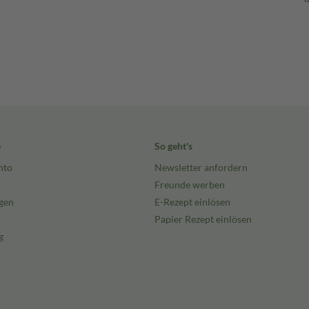
e
So geht's
nto
Newsletter anfordern
Freunde werben
gen
E-Rezept einlösen
Papier Rezept einlösen
g