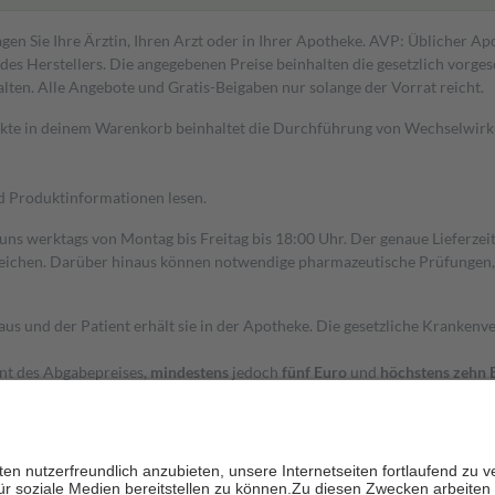
gen Sie Ihre Ärztin, Ihren Arzt oder in Ihrer Apotheke. AVP: Üblicher A
s Herstellers. Die angegebenen Preise beinhalten die gesetzlich vorgesc
alten. Alle Angebote und Gratis-Beigaben nur solange der Vorrat reicht.
dukte in deinem Warenkorb beinhaltet die Durchführung von Wechselwir
nd Produktinformationen lesen.
 uns werktags von Montag bis Freitag bis 18:00 Uhr. Der genaue Lieferze
ichen. Darüber hinaus können notwendige pharmazeutische Prüfungen, die
aus und der Patient erhält sie in der Apotheke. Die gesetzliche Krankenv
ent des Abgabepreises,
mindestens
jedoch
fünf Euro
und
höchstens zehn 
zehn Prozent der Kosten sowie zehn Euro je Verordnung.
rken und die besondere Stellung der Familie zu unterstützen, fallen
kein
 Ausnahme der Fahrkosten