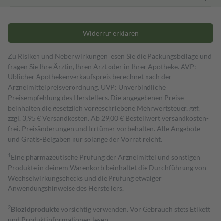
Widerruf erklären
Zu Risiken und Nebenwirkungen lesen Sie die Packungsbeilage und
fragen Sie Ihre Ärztin, Ihren Arzt oder in Ihrer Apotheke. AVP:
Üblicher Apothekenverkaufspreis berechnet nach der
Arzneimittelpreisverordnung. UVP: Unverbindliche
Preisempfehlung des Herstellers. Die angegebenen Preise
beinhalten die gesetzlich vorgeschriebene Mehrwertsteuer, ggf.
zzgl. 3,95 € Versandkosten. Ab 29,00 € Bestell­wert versand­kosten­
frei. Preisänderungen und Irrtümer vorbehalten. Alle Angebote
und Gratis-Beigaben nur solange der Vorrat reicht.
1
Eine pharmazeutische Prüfung der Arzneimittel und sonstigen
Produkte in deinem Warenkorb beinhaltet die Durchführung von
Wechselwirkungschecks und die Prüfung etwaiger
Anwendungshinweise des Herstellers.
2
Biozidprodukte
vorsichtig verwenden. Vor Gebrauch stets Etikett
und Produktinformationen lesen.