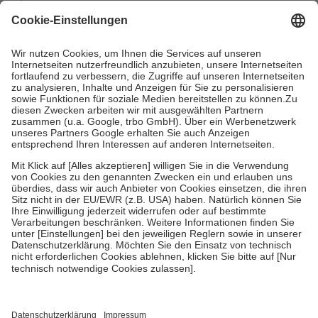
mit.
Grundsätzlich leisten Mitglieder Zuzahlungen in Höhe von zehn
Prozent des Abgabepreises,
mindestens
jedoch
fünf Euro
und
höchstens zehn Euro.
Es sind jedoch nie mehr als die tatsächlichen
Kosten der Leistung zu entrichten.
Diese Regeln gelten grundsätzlich auch für Online-Apotheken.
Bei Heilmitteln und häuslicher Krankenpflege beträgt die
Zuzahlung zehn Prozent der Kosten sowie zehn Euro je
Verordnung.
Um das Engagement der Versicherten für ihre eigene Gesundheit zu
stärken und die besondere Stellung der Familie zu unterstützen,
fallen
keine Zuzahlungen
an bei:
• Kindern und Jugendlichen bis zum vollendeten 18. Lebensjahr
mit Ausnahme der Fahrkosten
• Untersuchungen zur Vorsorge und Früherkennung, die von der
GKV getragen werden
• empfohlenen Schutzimpfungen
• Harn- und Blutteststreifen
Wir nutzen Trusted Shops als unabhängigen Dienstleister für die
Einholung von Bewertungen. Trusted Shops hat Maßnahmen
getroffen, um sicherzustellen, dass es sich um echte Bewertungen