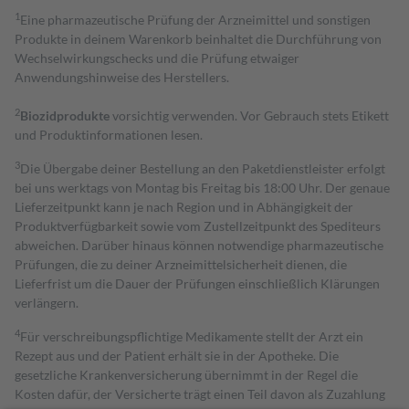
1
Eine pharmazeutische Prüfung der Arzneimittel und sonstigen
Produkte in deinem Warenkorb beinhaltet die Durchführung von
Wechselwirkungschecks und die Prüfung etwaiger
Anwendungshinweise des Herstellers.
2
Biozidprodukte
vorsichtig verwenden. Vor Gebrauch stets Etikett
und Produktinformationen lesen.
3
Die Übergabe deiner Bestellung an den Paketdienstleister erfolgt
bei uns werktags von Montag bis Freitag bis 18:00 Uhr. Der genaue
Lieferzeitpunkt kann je nach Region und in Abhängigkeit der
Produktverfügbarkeit sowie vom Zustellzeitpunkt des Spediteurs
abweichen. Darüber hinaus können notwendige pharmazeutische
Prüfungen, die zu deiner Arzneimittelsicherheit dienen, die
Lieferfrist um die Dauer der Prüfungen einschließlich Klärungen
verlängern.
4
Für verschreibungspflichtige Medikamente stellt der Arzt ein
Rezept aus und der Patient erhält sie in der Apotheke. Die
gesetzliche Krankenversicherung übernimmt in der Regel die
Kosten dafür, der Versicherte trägt einen Teil davon als Zuzahlung