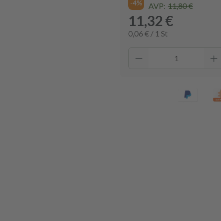
-4%
AVP:
11,80 €
11,32 €
0,06 € / 1 St