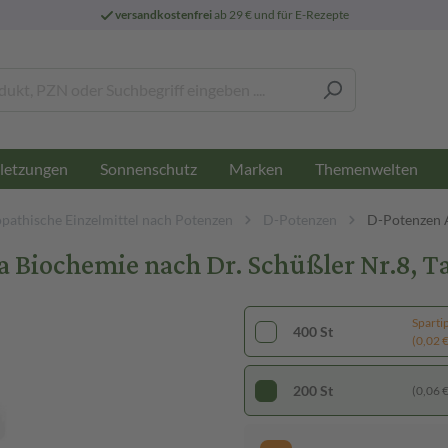
versandkostenfrei
ab 29 € und für E-Rezepte
letzungen
Sonnenschutz
Marken
Themenwelten
athische Einzelmittel nach Potenzen
D-Potenzen
D-Potenzen 
Biochemie nach Dr. Schüßler Nr.8, Ta
Sparti
400 St
(0,02 € 
200 St
(0,06 € 