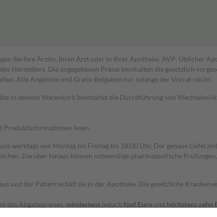
gen Sie Ihre Ärztin, Ihren Arzt oder in Ihrer Apotheke. AVP: Üblicher A
s Herstellers. Die angegebenen Preise beinhalten die gesetzlich vorgesc
alten. Alle Angebote und Gratis-Beigaben nur solange der Vorrat reicht.
dukte in deinem Warenkorb beinhaltet die Durchführung von Wechselwir
nd Produktinformationen lesen.
 uns werktags von Montag bis Freitag bis 18:00 Uhr. Der genaue Lieferze
ichen. Darüber hinaus können notwendige pharmazeutische Prüfungen, die
aus und der Patient erhält sie in der Apotheke. Die gesetzliche Krankenv
ent des Abgabepreises,
mindestens
jedoch
fünf Euro
und
höchstens zehn 