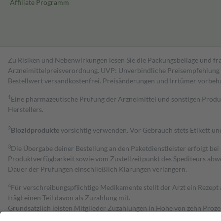
Affiliate Programm
Zu Risiken und Nebenwirkungen lesen Sie die Packungsbeilage und fra
Arzneimittelpreisverordnung. UVP: Unverbindliche Preisempfehlung de
Bestell­wert versand­kosten­frei. Preisänderungen und Irrtümer vorbeh
1
Eine pharmazeutische Prüfung der Arzneimittel und sonstigen Pro
Herstellers.
2
Biozidprodukte
vorsichtig verwenden. Vor Gebrauch stets Etikett u
3
Die Übergabe deiner Bestellung an den Paketdienstleister erfolgt bei
Produktverfügbarkeit sowie vom Zustellzeitpunkt des Spediteurs abwe
Dauer der Prüfungen einschließlich Klärungen verlängern.
4
Für verschreibungspflichtige Medikamente stellt der Arzt ein Rezept 
trägt einen Teil davon als Zuzahlung mit.
Grundsätzlich leisten Mitglieder Zuzahlungen in Höhe von zehn Proz
zu entrichten.