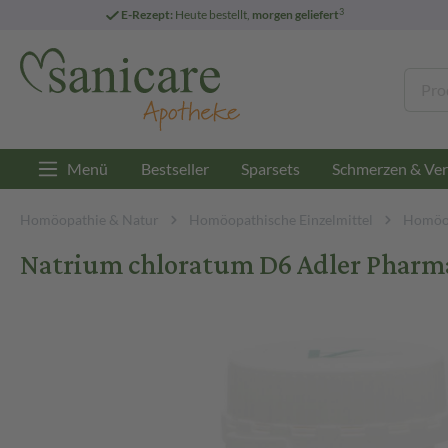
3
E-Rezept:
Heute bestellt,
morgen geliefert
Menü
Bestseller
Sparsets
Schmerzen & Ver
Homöopathie & Natur
Homöopathische Einzelmittel
Homöop
Natrium chloratum D6 Adler Pharma 