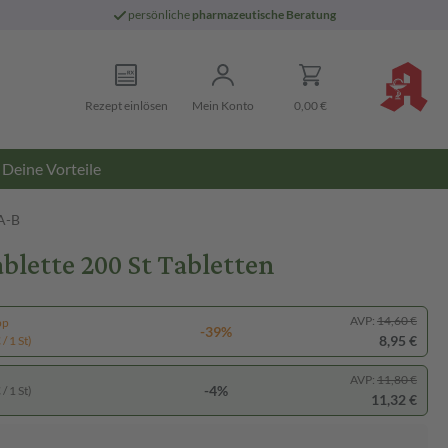
persönliche
pharmazeutische Beratung
Rezept einlösen
Mein Konto
0,00 €
Deine Vorteile
A-B
blette 200 St Tabletten
AVP:
14,60 €
pp
-39%
8,95 €
/ 1 St)
AVP:
11,80 €
-4%
/ 1 St)
11,32 €