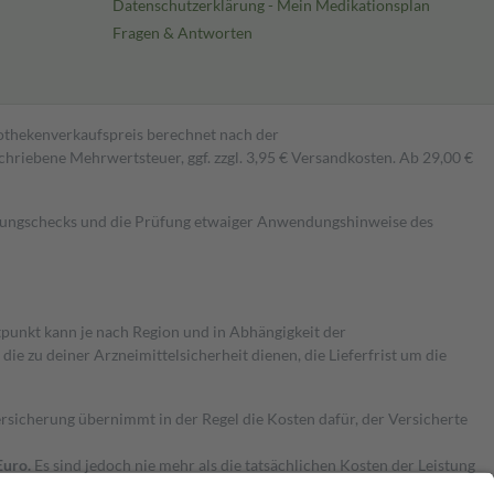
Datenschutzerklärung - Mein Medikationsplan
Fragen & Antworten
pothekenverkaufspreis berechnet nach der
hriebene Mehrwertsteuer, ggf. zzgl. 3,95 € Versandkosten. Ab 29,00 €
kungschecks und die Prüfung etwaiger Anwendungshinweise des
itpunkt kann je nach Region und in Abhängigkeit der
 zu deiner Arzneimittelsicherheit dienen, die Lieferfrist um die
ersicherung übernimmt in der Regel die Kosten dafür, der Versicherte
Euro.
Es sind jedoch nie mehr als die tatsächlichen Kosten der Leistung