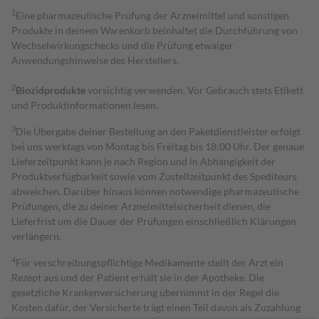
1
Eine pharmazeutische Prüfung der Arzneimittel und sonstigen
Produkte in deinem Warenkorb beinhaltet die Durchführung von
Wechselwirkungschecks und die Prüfung etwaiger
Anwendungshinweise des Herstellers.
2
Biozidprodukte
vorsichtig verwenden. Vor Gebrauch stets Etikett
und Produktinformationen lesen.
3
Die Übergabe deiner Bestellung an den Paketdienstleister erfolgt
bei uns werktags von Montag bis Freitag bis 18:00 Uhr. Der genaue
Lieferzeitpunkt kann je nach Region und in Abhängigkeit der
Produktverfügbarkeit sowie vom Zustellzeitpunkt des Spediteurs
abweichen. Darüber hinaus können notwendige pharmazeutische
Prüfungen, die zu deiner Arzneimittelsicherheit dienen, die
Lieferfrist um die Dauer der Prüfungen einschließlich Klärungen
verlängern.
4
Für verschreibungspflichtige Medikamente stellt der Arzt ein
Rezept aus und der Patient erhält sie in der Apotheke. Die
gesetzliche Krankenversicherung übernimmt in der Regel die
Kosten dafür, der Versicherte trägt einen Teil davon als Zuzahlung