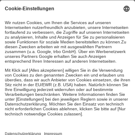
mit.
Grundsätzlich leisten Mitglieder Zuzahlungen in Höhe von zehn
Prozent des Abgabepreises,
mindestens
jedoch
fünf Euro
und
höchstens zehn Euro.
Es sind jedoch nie mehr als die tatsächlichen
Kosten der Leistung zu entrichten.
Diese Regeln gelten grundsätzlich auch für Online-Apotheken.
Bei Heilmitteln und häuslicher Krankenpflege beträgt die
Zuzahlung zehn Prozent der Kosten sowie zehn Euro je
Verordnung.
Um das Engagement der Versicherten für ihre eigene Gesundheit zu
stärken und die besondere Stellung der Familie zu unterstützen,
fallen
keine Zuzahlungen
an bei:
• Kindern und Jugendlichen bis zum vollendeten 18. Lebensjahr
mit Ausnahme der Fahrkosten
• Untersuchungen zur Vorsorge und Früherkennung, die von der
GKV getragen werden
• empfohlenen Schutzimpfungen
• Harn- und Blutteststreifen
Wir nutzen Trusted Shops als unabhängigen Dienstleister für die
Einholung von Bewertungen. Trusted Shops hat Maßnahmen
getroffen, um sicherzustellen, dass es sich um echte Bewertungen