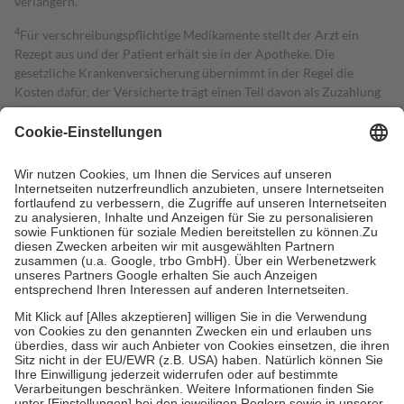
verlängern.
4
Für verschreibungspflichtige Medikamente stellt der Arzt ein
Rezept aus und der Patient erhält sie in der Apotheke. Die
gesetzliche Krankenversicherung übernimmt in der Regel die
Kosten dafür, der Versicherte trägt einen Teil davon als Zuzahlung
mit.
Grundsätzlich leisten Mitglieder Zuzahlungen in Höhe von zehn
Prozent des Abgabepreises,
mindestens
jedoch
fünf Euro
und
höchstens zehn Euro.
Es sind jedoch nie mehr als die tatsächlichen
Kosten der Leistung zu entrichten.
Diese Regeln gelten grundsätzlich auch für Online-Apotheken.
Bei Heilmitteln und häuslicher Krankenpflege beträgt die
Zuzahlung zehn Prozent der Kosten sowie zehn Euro je
Verordnung.
Um das Engagement der Versicherten für ihre eigene Gesundheit zu
stärken und die besondere Stellung der Familie zu unterstützen,
fallen
keine Zuzahlungen
an bei:
• Kindern und Jugendlichen bis zum vollendeten 18. Lebensjahr
mit Ausnahme der Fahrkosten
• Untersuchungen zur Vorsorge und Früherkennung, die von der
GKV getragen werden