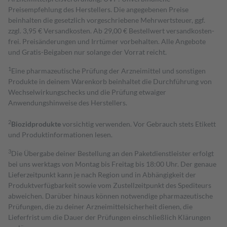
Preisempfehlung des Herstellers. Die angegebenen Preise
beinhalten die gesetzlich vorgeschriebene Mehrwertsteuer, ggf.
zzgl. 3,95 € Versandkosten. Ab 29,00 € Bestell­wert versand­kosten­
frei. Preisänderungen und Irrtümer vorbehalten. Alle Angebote
und Gratis-Beigaben nur solange der Vorrat reicht.
1
Eine pharmazeutische Prüfung der Arzneimittel und sonstigen
Produkte in deinem Warenkorb beinhaltet die Durchführung von
Wechselwirkungschecks und die Prüfung etwaiger
Anwendungshinweise des Herstellers.
2
Biozidprodukte
vorsichtig verwenden. Vor Gebrauch stets Etikett
und Produktinformationen lesen.
3
Die Übergabe deiner Bestellung an den Paketdienstleister erfolgt
bei uns werktags von Montag bis Freitag bis 18:00 Uhr. Der genaue
Lieferzeitpunkt kann je nach Region und in Abhängigkeit der
Produktverfügbarkeit sowie vom Zustellzeitpunkt des Spediteurs
abweichen. Darüber hinaus können notwendige pharmazeutische
Prüfungen, die zu deiner Arzneimittelsicherheit dienen, die
Lieferfrist um die Dauer der Prüfungen einschließlich Klärungen