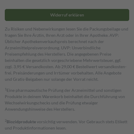
Widerruf erklären
Zu Risiken und Nebenwirkungen lesen Sie die Packungsbeilage und
fragen Sie Ihre Ärztin, Ihren Arzt oder in Ihrer Apotheke. AVP:
Üblicher Apothekenverkaufspreis berechnet nach der
Arzneimittelpreisverordnung. UVP: Unverbindliche
Preisempfehlung des Herstellers. Die angegebenen Preise
beinhalten die gesetzlich vorgeschriebene Mehrwertsteuer, ggf.
zzgl. 3,95 € Versandkosten. Ab 29,00 € Bestell­wert versand­kosten­
frei. Preisänderungen und Irrtümer vorbehalten. Alle Angebote
und Gratis-Beigaben nur solange der Vorrat reicht.
1
Eine pharmazeutische Prüfung der Arzneimittel und sonstigen
Produkte in deinem Warenkorb beinhaltet die Durchführung von
Wechselwirkungschecks und die Prüfung etwaiger
Anwendungshinweise des Herstellers.
2
Biozidprodukte
vorsichtig verwenden. Vor Gebrauch stets Etikett
und Produktinformationen lesen.