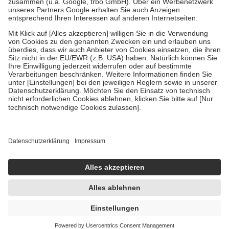
Verordnung.
Um das Engagement der Versicherten für ihre eigene Gesundheit zu
stärken und die besondere Stellung der Familie zu unterstützen,
fallen
keine Zuzahlungen
an bei:
• Kindern und Jugendlichen bis zum vollendeten 18. Lebensjahr
mit Ausnahme der Fahrkosten
• Untersuchungen zur Vorsorge und Früherkennung, die von der
GKV getragen werden
• empfohlenen Schutzimpfungen
• Harn- und Blutteststreifen
Wir nutzen Trusted Shops als unabhängigen Dienstleister für die
Einholung von Bewertungen. Trusted Shops hat Maßnahmen
getroffen, um sicherzustellen, dass es sich um echte Bewertungen
handelt. Mehr Informationen findest du hier:
https://help.etrusted.com/hc/de/articles/4419944605341
Einige Bilder und Inhalte wurden unter Zuhilfenahme künstlicher
Intelligenz erstellt.
AVP:
18,05 €
17,11 €