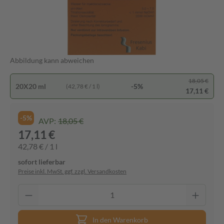
Abbildung kann abweichen
18,05 €
20X20 ml
-5%
(42,78 € / 1 l)
17,11 €
-5%
AVP:
18,05 €
17,11 €
42,78 € / 1 l
sofort lieferbar
Preise inkl. MwSt. ggf. zzgl. Versandkosten
In den Warenkorb