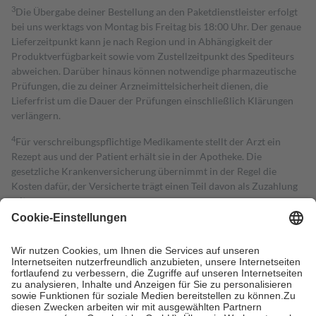
3
Die Übergabe deiner Bestellung an den Paketdienstleister erfolgt
bei uns werktags von Montag bis Freitag bis 18:00 Uhr. Der genaue
Lieferzeitpunkt kann je nach Region und in Abhängigkeit der
Produktverfügbarkeit sowie vom Zustellzeitpunkt des Spediteurs
abweichen. Darüber hinaus können notwendige pharmazeutische
Prüfungen, die zu deiner Arzneimittelsicherheit dienen, die
Lieferfrist um die Dauer der Prüfungen einschließlich Klärungen
verlängern.
4
Für verschreibungspflichtige Medikamente stellt der Arzt ein
Rezept aus und der Patient erhält sie in der Apotheke. Die
gesetzliche Krankenversicherung übernimmt in der Regel die
Kosten dafür, der Versicherte trägt einen Teil davon als Zuzahlung
mit.
Grundsätzlich leisten Mitglieder Zuzahlungen in Höhe von zehn
Prozent des Abgabepreises,
mindestens
jedoch
fünf Euro
und
höchstens zehn Euro.
Es sind jedoch nie mehr als die tatsächlichen
Kosten der Leistung zu entrichten.
Diese Regeln gelten grundsätzlich auch für Online-Apotheken.
Bei Heilmitteln und häuslicher Krankenpflege beträgt die
Zuzahlung zehn Prozent der Kosten sowie zehn Euro je