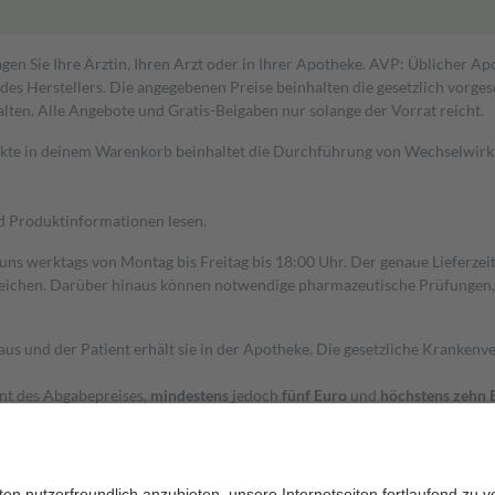
gen Sie Ihre Ärztin, Ihren Arzt oder in Ihrer Apotheke. AVP: Üblicher A
s Herstellers. Die angegebenen Preise beinhalten die gesetzlich vorgesc
alten. Alle Angebote und Gratis-Beigaben nur solange der Vorrat reicht.
dukte in deinem Warenkorb beinhaltet die Durchführung von Wechselwir
nd Produktinformationen lesen.
 uns werktags von Montag bis Freitag bis 18:00 Uhr. Der genaue Lieferze
ichen. Darüber hinaus können notwendige pharmazeutische Prüfungen, die
aus und der Patient erhält sie in der Apotheke. Die gesetzliche Krankenv
ent des Abgabepreises,
mindestens
jedoch
fünf Euro
und
höchstens zehn 
zehn Prozent der Kosten sowie zehn Euro je Verordnung.
rken und die besondere Stellung der Familie zu unterstützen, fallen
kein