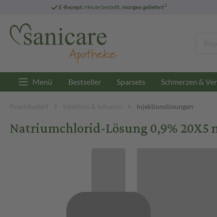
3
E-Rezept:
Heute bestellt,
morgen geliefert
Menü
Bestseller
Sparsets
Schmerzen & Ver
Praxisbedarf
Injektion & Infusion
Injektionslösungen
Natriumchlorid-Lösung 0,9% 20X5 m