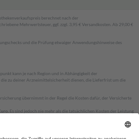
pothekenverkaufspreis berechnet nach der
hriebene Mehrwertsteuer, ggf. zzgl. 3,95 € Versandkosten. Ab 29,00 €
kungschecks und die Prüfung etwaiger Anwendungshinweise des
itpunkt kann je nach Region und in Abhängigkeit der
 zu deiner Arzneimittelsicherheit dienen, die Lieferfrist um die
ersicherung übernimmt in der Regel die Kosten dafür, der Versicherte
Euro.
Es sind jedoch nie mehr als die tatsächlichen Kosten der Leistung
e Zuzahlungen
an bei: