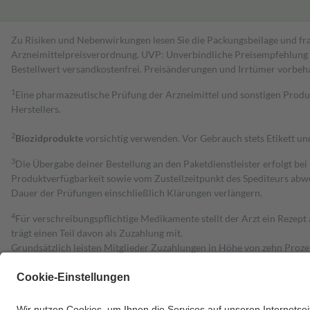
Zu Risiken und Nebenwirkungen lesen Sie die Packungsbeilage und fra
Arzneimittelpreisverordnung. UVP: Unverbindliche Preisempfehlung de
Bestell­wert versand­kosten­frei. Preisänderungen und Irrtümer vorbeh
1
Eine pharmazeutische Prüfung der Arzneimittel und sonstigen Pro
Herstellers.
2
Biozidprodukte
vorsichtig verwenden. Vor Gebrauch stets Etikett u
3
Die Übergabe deiner Bestellung an den Paketdienstleister erfolgt bei
Produktverfügbarkeit sowie vom Zustellzeitpunkt des Spediteurs abwe
Dauer der Prüfungen einschließlich Klärungen verlängern.
4
Für verschreibungspflichtige Medikamente stellt der Arzt ein Rezept 
trägt einen Teil davon als Zuzahlung mit.
Grundsätzlich leisten Mitglieder Zuzahlungen in Höhe von zehn Proz
zu entrichten.
Diese Regeln gelten grundsätzlich auch für Online-Apotheken.
Bei Heilmitteln und häuslicher Krankenpflege beträgt die Zuzahlung 
Um das Engagement der Versicherten für ihre eigene Gesundheit zu stä