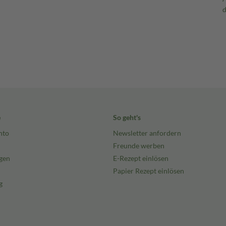
e
So geht's
nto
Newsletter anfordern
Freunde werben
gen
E-Rezept einlösen
Papier Rezept einlösen
g