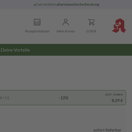
persönliche
pharmazeutische Beratung
Rezept einlösen
Mein Konto
0,00 €
Deine Vorteile
AVP:
9,44 €
-12%
 / 1 l)
8,29 €
sofort lieferbar