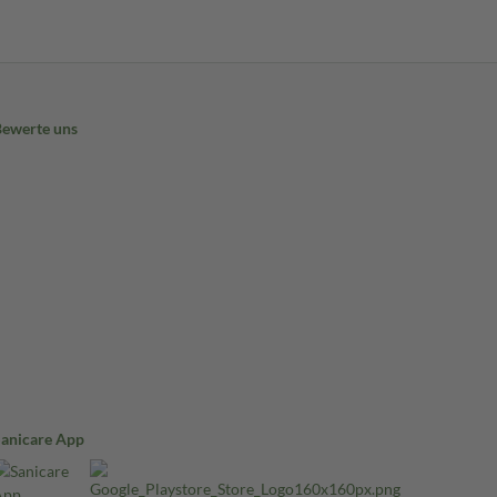
Bewerte uns
Sanicare App