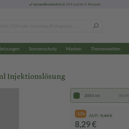
versandkostenfrei
ab 29 € und für E-Rezepte
letzungen
Sonnenschutz
Marken
Themenwelten
l Injektionslösung
20X5 ml
(82,90 €
-12%
AVP:
9,44 €
8,29 €