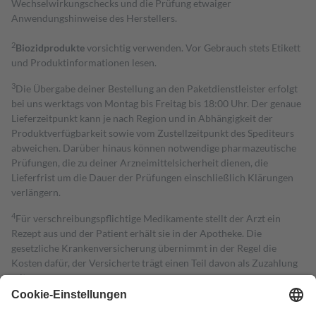
Wechselwirkungschecks und die Prüfung etwaiger
Anwendungshinweise des Herstellers.
2
Biozidprodukte
vorsichtig verwenden. Vor Gebrauch stets Etikett
und Produktinformationen lesen.
3
Die Übergabe deiner Bestellung an den Paketdienstleister erfolgt
bei uns werktags von Montag bis Freitag bis 18:00 Uhr. Der genaue
Lieferzeitpunkt kann je nach Region und in Abhängigkeit der
Produktverfügbarkeit sowie vom Zustellzeitpunkt des Spediteurs
abweichen. Darüber hinaus können notwendige pharmazeutische
Prüfungen, die zu deiner Arzneimittelsicherheit dienen, die
Lieferfrist um die Dauer der Prüfungen einschließlich Klärungen
verlängern.
4
Für verschreibungspflichtige Medikamente stellt der Arzt ein
Rezept aus und der Patient erhält sie in der Apotheke. Die
gesetzliche Krankenversicherung übernimmt in der Regel die
Kosten dafür, der Versicherte trägt einen Teil davon als Zuzahlung
mit.
Grundsätzlich leisten Mitglieder Zuzahlungen in Höhe von zehn
Prozent des Abgabepreises,
mindestens
jedoch
fünf Euro
und