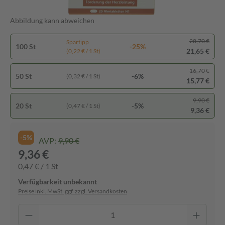
Abbildung kann abweichen
28,70 €
Spartipp
100 St
-25%
21,65 €
(0,22 € / 1 St)
16,70 €
50 St
-6%
(0,32 € / 1 St)
15,77 €
9,90 €
20 St
-5%
(0,47 € / 1 St)
9,36 €
-5%
AVP:
9,90 €
9,36 €
0,47 € / 1 St
Verfügbarkeit unbekannt
Preise inkl. MwSt. ggf. zzgl. Versandkosten