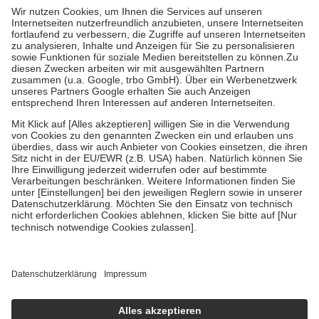
höchstens zehn Euro.
Es sind jedoch nie mehr als die tatsächlichen
Kosten der Leistung zu entrichten.
Diese Regeln gelten grundsätzlich auch für Online-Apotheken.
Bei Heilmitteln und häuslicher Krankenpflege beträgt die
Zuzahlung zehn Prozent der Kosten sowie zehn Euro je
Verordnung.
Um das Engagement der Versicherten für ihre eigene Gesundheit zu
stärken und die besondere Stellung der Familie zu unterstützen,
fallen
keine Zuzahlungen
an bei:
• Kindern und Jugendlichen bis zum vollendeten 18. Lebensjahr
mit Ausnahme der Fahrkosten
• Untersuchungen zur Vorsorge und Früherkennung, die von der
GKV getragen werden
• empfohlenen Schutzimpfungen
• Harn- und Blutteststreifen
Wir nutzen Trusted Shops als unabhängigen Dienstleister für die
Einholung von Bewertungen. Trusted Shops hat Maßnahmen
getroffen, um sicherzustellen, dass es sich um echte Bewertungen
handelt. Mehr Informationen findest du hier:
https://help.etrusted.com/hc/de/articles/4419944605341