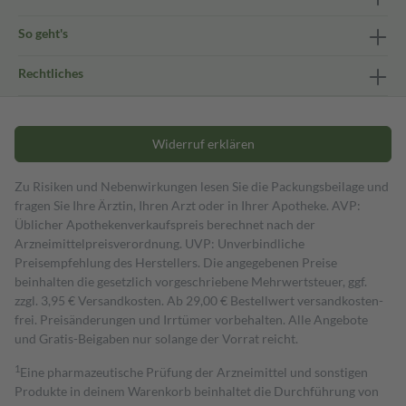
So geht's
Rechtliches
Widerruf erklären
Zu Risiken und Nebenwirkungen lesen Sie die Packungsbeilage und
fragen Sie Ihre Ärztin, Ihren Arzt oder in Ihrer Apotheke. AVP:
Üblicher Apothekenverkaufspreis berechnet nach der
Arzneimittelpreisverordnung. UVP: Unverbindliche
Preisempfehlung des Herstellers. Die angegebenen Preise
beinhalten die gesetzlich vorgeschriebene Mehrwertsteuer, ggf.
zzgl. 3,95 € Versandkosten. Ab 29,00 € Bestell­wert versand­kosten­
frei. Preisänderungen und Irrtümer vorbehalten. Alle Angebote
und Gratis-Beigaben nur solange der Vorrat reicht.
1
Eine pharmazeutische Prüfung der Arzneimittel und sonstigen
Produkte in deinem Warenkorb beinhaltet die Durchführung von