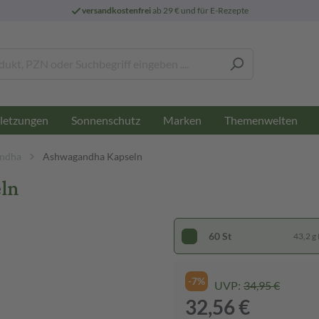
versandkostenfrei
ab 29 € und für E-Rezepte
letzungen
Sonnenschutz
Marken
Themenwelten
ndha
Ashwagandha Kapseln
ln
60 St
43,2 g 
-7%
UVP:
34,95 €
32,56 €