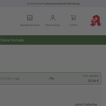
persönliche
pharmazeutische Beratung
Rezept einlösen
Mein Konto
0,00 €
Deine Vorteile
UVP:
34,95 €
-7%
(753,70 € / 1 kg)
32,56 €
sofort lieferbar