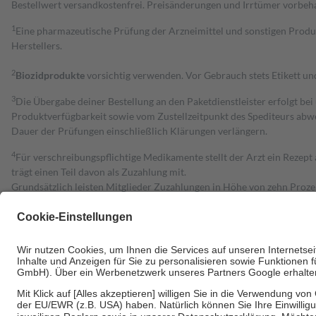
Bestell­wert versand­kosten­frei. Preisänderungen und Irrtümer vorbeh
1
Eine pharmazeutische Prüfung der Arzneimittel und sonstigen Pro
Herstellers.
2
Biozidprodukte
vorsichtig verwenden. Vor Gebrauch stets Etikett u
3
Die Übergabe deiner Bestellung an den Paketdienstleister erfolgt bei
Produktverfügbarkeit sowie vom Zustellzeitpunkt des Spediteurs abwe
Dauer der Prüfungen einschließlich Klärungen verlängern.
4
Für verschreibungspflichtige Medikamente stellt der Arzt ein Rezept 
trägt einen Teil davon als Zuzahlung mit.
Grundsätzlich leisten Mitglieder Zuzahlungen in Höhe von zehn Proz
zu entrichten.
Diese Regeln gelten grundsätzlich auch für Online-Apotheken.
Bei Heilmitteln und häuslicher Krankenpflege beträgt die Zuzahlung 
Um das Engagement der Versicherten für ihre eigene Gesundheit zu stä
• Kindern und Jugendlichen bis zum vollendeten 18. Lebensjahr mit
• Untersuchungen zur Vorsorge und Früherkennung, die von der GKV
• empfohlenen Schutzimpfungen
• Harn- und Blutteststreifen