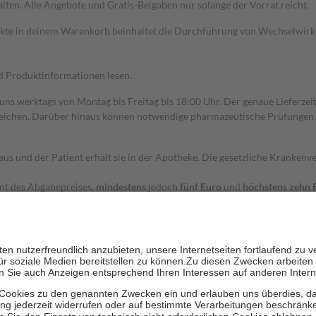
alten. Alle Angebote und Gratis-Beigaben nur solange der Vorrat reicht.
dukte in deinem Warenkorb beinhaltet die Durchführung von Wechselwir
nd Produktinformationen lesen.
 uns werktags von Montag bis Freitag bis 18:00 Uhr. Der genaue Lieferze
ichen. Darüber hinaus können notwendige pharmazeutische Prüfungen, die
aus und der Patient erhält sie in der Apotheke. Die gesetzliche Krankenv
ent des Abgabepreises,
mindestens
jedoch
fünf Euro
und
höchstens zehn 
zehn Prozent der Kosten sowie zehn Euro je Verordnung.
rken und die besondere Stellung der Familie zu unterstützen, fallen
kein
 Ausnahme der Fahrkosten
 getragen werden