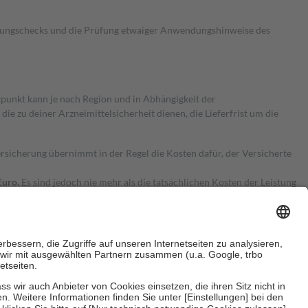
kungschecks und die Prüfung etwaiger Anwendungshinweise des
itpunkt kann je nach Region und in Abhängigkeit der
 zu deiner Arzneimittelsicherheit dienen, die Lieferfrist um die
ersicherung übernimmt in der Regel die Kosten dafür, der Versicherte
Euro.
Es sind jedoch nie mehr als die tatsächlichen Kosten der Leistung
e Zuzahlungen
an bei: