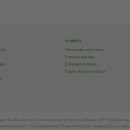
e
So geht's
nto
Newsletter anfordern
Freunde werben
gen
E-Rezept einlösen
Papier Rezept einlösen
g
gen Sie Ihre Ärztin, Ihren Arzt oder in Ihrer Apotheke. AVP: Üblicher A
s Herstellers. Die angegebenen Preise beinhalten die gesetzlich vorgesc