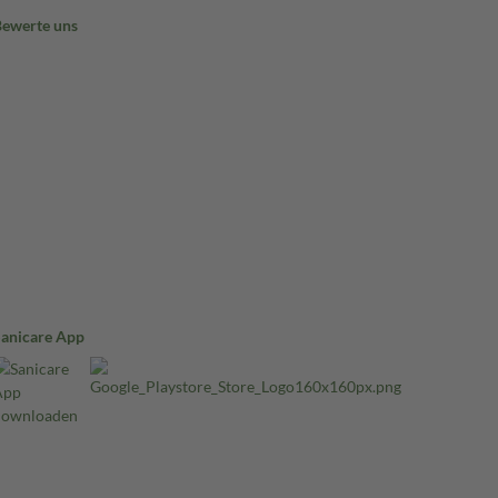
Bewerte uns
Sanicare App