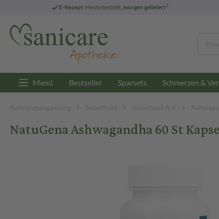
3
E-Rezept:
Heute bestellt,
morgen geliefert
Menü
Bestseller
Sparsets
Schmerzen & Ver
Nahrungsergänzung
Superfood
Superfood A-F
Ashwaga
NatuGena Ashwagandha 60 St Kapse