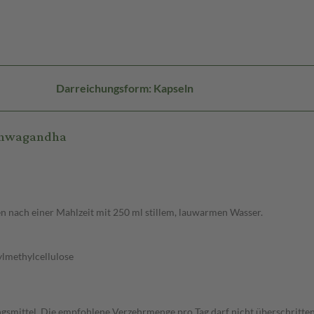
Darreichungsform: Kapseln
Ashwagandha
en nach einer Mahlzeit mit 250 ml stillem, lauwarmen Wasser.
lmethylcellulose
gsmittel. Die empfohlene Verzehrmenge pro Tag darf nicht überschritten