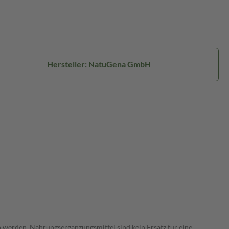
Hersteller: NatuGena GmbH
 werden. Nahrungsergänzungsmittel sind kein Ersatz für eine