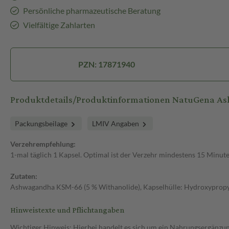
Persönliche pharmazeutische Beratung
Vielfältige Zahlarten
PZN: 17871940
Produktdetails/Produktinformationen NatuGena 
Packungsbeilage
LMIV Angaben
Verzehrempfehlung:
1-mal täglich 1 Kapsel. Optimal ist der Verzehr mindestens 15 Minut
Zutaten:
Ashwagandha KSM-66 (5 % Withanolide), Kapselhülle: Hydroxypropy
Hinweistexte und Pflichtangaben
Wichtiger Hinweis: Hierbei handelt es sich um ein Nahrungsergänzun