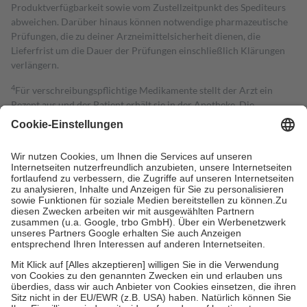
Produktverfügbarkeit sowie vom Zustellzeitpunkt des Spediteurs
abweichen. Darüber hinaus können notwendige pharmazeutische
Prüfungen, die zu deiner Arzneimittelsicherheit dienen, die
Lieferfrist um die Dauer der Prüfungen einschließlich Klärungen
verlängern.
4
Für verschreibungspflichtige Medikamente stellt der Arzt ein
Rezept aus und der Patient erhält sie in der Apotheke. Die
gesetzliche Krankenversicherung übernimmt in der Regel die
Kosten dafür, der Versicherte trägt einen Teil davon als Zuzahlung
mit.
Grundsätzlich leisten Mitglieder Zuzahlungen in Höhe von zehn
Prozent des Abgabepreises,
mindestens
jedoch
fünf Euro
und
höchstens zehn Euro.
Es sind jedoch nie mehr als die tatsächlichen
Kosten der Leistung zu entrichten.
Diese Regeln gelten grundsätzlich auch für Online-Apotheken.
Bei Heilmitteln und häuslicher Krankenpflege beträgt die
Zuzahlung zehn Prozent der Kosten sowie zehn Euro je
Verordnung.
Um das Engagement der Versicherten für ihre eigene Gesundheit zu
stärken und die besondere Stellung der Familie zu unterstützen,
fallen
keine Zuzahlungen
an bei: