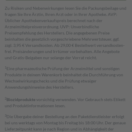
Zu Risiken und Nebenwirkungen lesen Sie die Packungsbeilage und
fragen Sie Ihre Ärztin, Ihren Arzt oder in Ihrer Apotheke. AVP:
Üblicher Apothekenverkaufspreis berechnet nach der
Arzneimittelpreisverordnung. UVP: Unverbindliche
Preisempfehlung des Herstellers. Die angegebenen Preise
beinhalten die gesetzlich vorgeschriebene Mehrwertsteuer, ggf.
zzgl. 3,95 € Versandkosten. Ab 29,00 € Bestell­wert versand­kosten­
frei. Preisänderungen und Irrtümer vorbehalten. Alle Angebote
und Gratis-Beigaben nur solange der Vorrat reicht.
1
Eine pharmazeutische Prüfung der Arzneimittel und sonstigen
Produkte in deinem Warenkorb beinhaltet die Durchführung von
Wechselwirkungschecks und die Prüfung etwaiger
Anwendungshinweise des Herstellers.
2
Biozidprodukte
vorsichtig verwenden. Vor Gebrauch stets Etikett
und Produktinformationen lesen.
3
Die Übergabe deiner Bestellung an den Paketdienstleister erfolgt
bei uns werktags von Montag bis Freitag bis 18:00 Uhr. Der genaue
Lieferzeitpunkt kann je nach Region und in Abhängigkeit der