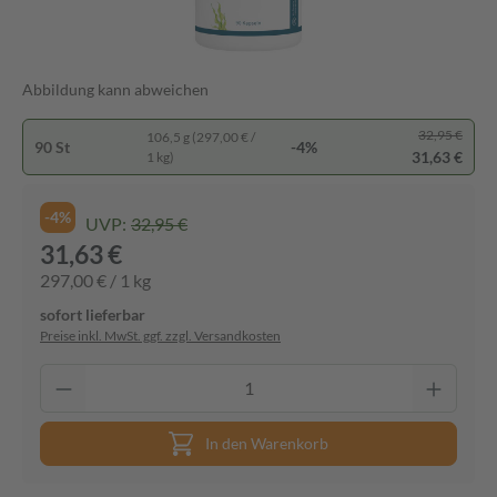
Abbildung kann abweichen
32,95 €
106,5 g (297,00 € /
90 St
-4%
31,63 €
1 kg)
-4%
UVP:
32,95 €
31,63 €
297,00 € / 1 kg
sofort lieferbar
Preise inkl. MwSt. ggf. zzgl. Versandkosten
In den Warenkorb