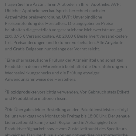
fragen Sie Ihre Ärztin, Ihren Arzt oder in Ihrer Apotheke. AVP:
Üblicher Apothekenverkaufspreis berechnet nach der
Arzneimittelpreisverordnung. UVP: Unverbindliche
Preisempfehlung des Herstellers. Die angegebenen Preise
beinhalten die gesetzlich vorgeschriebene Mehrwertsteuer, ggf.
zzgl. 3,95 € Versandkosten. Ab 29,00 € Bestell­wert versand­kosten­
frei. Preisänderungen und Irrtümer vorbehalten. Alle Angebote
und Gratis-Beigaben nur solange der Vorrat reicht.
1
Eine pharmazeutische Prüfung der Arzneimittel und sonstigen
Produkte in deinem Warenkorb beinhaltet die Durchführung von
Wechselwirkungschecks und die Prüfung etwaiger
Anwendungshinweise des Herstellers.
2
Biozidprodukte
vorsichtig verwenden. Vor Gebrauch stets Etikett
und Produktinformationen lesen.
3
Die Übergabe deiner Bestellung an den Paketdienstleister erfolgt
bei uns werktags von Montag bis Freitag bis 18:00 Uhr. Der genaue
Lieferzeitpunkt kann je nach Region und in Abhängigkeit der
Produktverfügbarkeit sowie vom Zustellzeitpunkt des Spediteurs
abweichen. Darüber hinaus können notwendige pharmazeutische