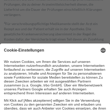
Prüfungen, die zu deiner Arzneimittelsicherheit dienen, die
Lieferfrist um die Dauer der Prüfungen einschließlich Klärungen
verlängern.
4
Für verschreibungspflichtige Medikamente stellt der Arzt ein
Rezept aus und der Patient erhält sie in der Apotheke. Die
gesetzliche Krankenversicherung übernimmt in der Regel die
Kosten dafür, der Versicherte trägt einen Teil davon als Zuzahlung
mit.
Grundsätzlich leisten Mitglieder Zuzahlungen in Höhe von zehn
Prozent des Abgabepreises,
mindestens
jedoch
fünf Euro
und
höchstens zehn Euro.
Es sind jedoch nie mehr als die tatsächlichen
Kosten der Leistung zu entrichten.
Diese Regeln gelten grundsätzlich auch für Online-Apotheken.
Bei Heilmitteln und häuslicher Krankenpflege beträgt die
Zuzahlung zehn Prozent der Kosten sowie zehn Euro je
Verordnung.
Um das Engagement der Versicherten für ihre eigene Gesundheit zu
stärken und die besondere Stellung der Familie zu unterstützen,
fallen
keine Zuzahlungen
an bei:
• Kindern und Jugendlichen bis zum vollendeten 18. Lebensjahr