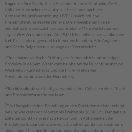
fragen Sie Ihre Ärztin, Ihren Arzt oder in Ihrer Apotheke. AVP:
Üblicher Apothekenverkaufspreis berechnet nach der
Arzneimittelpreisverordnung. UVP: Unverbindliche
Preisempfehlung des Herstellers. Die angegebenen Preise
beinhalten die gesetzlich vorgeschriebene Mehrwertsteuer, ggf.
zzgl. 3,95 € Versandkosten. Ab 29,00 € Bestell­wert versand­kosten­
frei. Preisänderungen und Irrtümer vorbehalten. Alle Angebote
und Gratis-Beigaben nur solange der Vorrat reicht.
1
Eine pharmazeutische Prüfung der Arzneimittel und sonstigen
Produkte in deinem Warenkorb beinhaltet die Durchführung von
Wechselwirkungschecks und die Prüfung etwaiger
Anwendungshinweise des Herstellers.
2
Biozidprodukte
vorsichtig verwenden. Vor Gebrauch stets Etikett
und Produktinformationen lesen.
3
Die Übergabe deiner Bestellung an den Paketdienstleister erfolgt
bei uns werktags von Montag bis Freitag bis 18:00 Uhr. Der genaue
Lieferzeitpunkt kann je nach Region und in Abhängigkeit der
Produktverfügbarkeit sowie vom Zustellzeitpunkt des Spediteurs
abweichen. Darüber hinaus können notwendige pharmazeutische