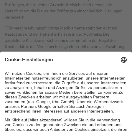
Prüfungen, die zu deiner Arzneimittelsicherheit dienen, die
Lieferfrist um die Dauer der Prüfungen einschließlich Klärungen
verlängern.
4
Für verschreibungspflichtige Medikamente stellt der Arzt ein
Rezept aus und der Patient erhält sie in der Apotheke. Die
gesetzliche Krankenversicherung übernimmt in der Regel die
Kosten dafür, der Versicherte trägt einen Teil davon als Zuzahlung
mit.
Grundsätzlich leisten Mitglieder Zuzahlungen in Höhe von zehn
Prozent des Abgabepreises,
mindestens
jedoch
fünf Euro
und
höchstens zehn Euro.
Es sind jedoch nie mehr als die tatsächlichen
Kosten der Leistung zu entrichten.
Diese Regeln gelten grundsätzlich auch für Online-Apotheken.
Bei Heilmitteln und häuslicher Krankenpflege beträgt die
Zuzahlung zehn Prozent der Kosten sowie zehn Euro je
Verordnung.
Um das Engagement der Versicherten für ihre eigene Gesundheit zu
stärken und die besondere Stellung der Familie zu unterstützen,
fallen
keine Zuzahlungen
an bei:
• Kindern und Jugendlichen bis zum vollendeten 18. Lebensjahr