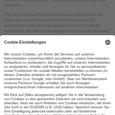
verlängern.
4
Für verschreibungspflichtige Medikamente stellt der Arzt ein
Rezept aus und der Patient erhält sie in der Apotheke. Die
gesetzliche Krankenversicherung übernimmt in der Regel die
Kosten dafür, der Versicherte trägt einen Teil davon als Zuzahlung
mit.
Grundsätzlich leisten Mitglieder Zuzahlungen in Höhe von zehn
Prozent des Abgabepreises,
mindestens
jedoch
fünf Euro
und
höchstens zehn Euro.
Es sind jedoch nie mehr als die tatsächlichen
Kosten der Leistung zu entrichten.
Diese Regeln gelten grundsätzlich auch für Online-Apotheken.
Bei Heilmitteln und häuslicher Krankenpflege beträgt die
Zuzahlung zehn Prozent der Kosten sowie zehn Euro je
Verordnung.
Um das Engagement der Versicherten für ihre eigene Gesundheit zu
stärken und die besondere Stellung der Familie zu unterstützen,
fallen
keine Zuzahlungen
an bei:
• Kindern und Jugendlichen bis zum vollendeten 18. Lebensjahr
mit Ausnahme der Fahrkosten
• Untersuchungen zur Vorsorge und Früherkennung, die von der