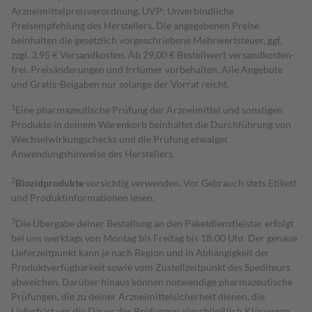
Arzneimittelpreisverordnung. UVP: Unverbindliche
Preisempfehlung des Herstellers. Die angegebenen Preise
beinhalten die gesetzlich vorgeschriebene Mehrwertsteuer, ggf.
zzgl. 3,95 € Versandkosten. Ab 29,00 € Bestell­wert versand­kosten­
frei. Preisänderungen und Irrtümer vorbehalten. Alle Angebote
und Gratis-Beigaben nur solange der Vorrat reicht.
1
Eine pharmazeutische Prüfung der Arzneimittel und sonstigen
Produkte in deinem Warenkorb beinhaltet die Durchführung von
Wechselwirkungschecks und die Prüfung etwaiger
Anwendungshinweise des Herstellers.
2
Biozidprodukte
vorsichtig verwenden. Vor Gebrauch stets Etikett
und Produktinformationen lesen.
3
Die Übergabe deiner Bestellung an den Paketdienstleister erfolgt
bei uns werktags von Montag bis Freitag bis 18:00 Uhr. Der genaue
Lieferzeitpunkt kann je nach Region und in Abhängigkeit der
Produktverfügbarkeit sowie vom Zustellzeitpunkt des Spediteurs
abweichen. Darüber hinaus können notwendige pharmazeutische
Prüfungen, die zu deiner Arzneimittelsicherheit dienen, die
Lieferfrist um die Dauer der Prüfungen einschließlich Klärungen