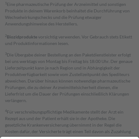
1
Eine pharmazeutische Prüfung der Arzneimittel und sonstigen
Produkte in deinem Warenkorb beinhaltet die Durchführung von
Wechselwirkungschecks und die Prüfung etwaiger
Anwendungshinweise des Herstellers.
2
Biozidprodukte
vorsichtig verwenden. Vor Gebrauch stets Etikett
und Produktinformationen lesen.
3
Die Übergabe deiner Bestellung an den Paketdienstleister erfolgt
bei uns werktags von Montag bis Freitag bis 18:00 Uhr. Der genaue
Lieferzeitpunkt kann je nach Region und in Abhängigkeit der
Produktverfügbarkeit sowie vom Zustellzeitpunkt des Spediteurs
abweichen. Darüber hinaus können notwendige pharmazeutische
Prüfungen, die zu deiner Arzneimittelsicherheit dienen, die
Lieferfrist um die Dauer der Prüfungen einschließlich Klärungen
verlängern.
4
Für verschreibungspflichtige Medikamente stellt der Arzt ein
Rezept aus und der Patient erhält sie in der Apotheke. Die
gesetzliche Krankenversicherung übernimmt in der Regel die
Kosten dafür, der Versicherte trägt einen Teil davon als Zuzahlung
mit.