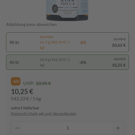
Abbildung kann abweichen
Spartipp
21,95 €
90 St
-6%
42,7 g (482,90 € / 1
20,62 €
kg)
10,95 €
18,9 g (542,33 € / 1
40 St
-6%
10,25 €
kg)
-6%
UVP:
10,95 €
10,25 €
542,33 € / 1 kg
sofort lieferbar
Preise inkl. MwSt. ggf. zzgl. Versandkosten