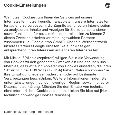
Grundsätzlich leisten Mitglieder Zuzahlungen in Höhe von zehn
Prozent des Abgabepreises,
mindestens
jedoch
fünf Euro
und
höchstens zehn Euro.
Es sind jedoch nie mehr als die tatsächlichen
Kosten der Leistung zu entrichten.
Diese Regeln gelten grundsätzlich auch für Online-Apotheken.
Bei Heilmitteln und häuslicher Krankenpflege beträgt die
Zuzahlung zehn Prozent der Kosten sowie zehn Euro je
Verordnung.
Um das Engagement der Versicherten für ihre eigene Gesundheit zu
stärken und die besondere Stellung der Familie zu unterstützen,
fallen
keine Zuzahlungen
an bei:
• Kindern und Jugendlichen bis zum vollendeten 18. Lebensjahr
mit Ausnahme der Fahrkosten
• Untersuchungen zur Vorsorge und Früherkennung, die von der
GKV getragen werden
• empfohlenen Schutzimpfungen
• Harn- und Blutteststreifen
Wir nutzen Trusted Shops als unabhängigen Dienstleister für die
Einholung von Bewertungen. Trusted Shops hat Maßnahmen
getroffen, um sicherzustellen, dass es sich um echte Bewertungen