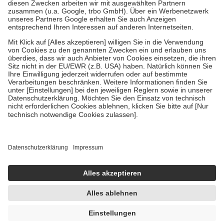
Zuzahlung zehn Prozent der Kosten sowie zehn Euro je
Verordnung.
Um das Engagement der Versicherten für ihre eigene Gesundheit zu
stärken und die besondere Stellung der Familie zu unterstützen,
fallen
keine Zuzahlungen
an bei:
• Kindern und Jugendlichen bis zum vollendeten 18. Lebensjahr
mit Ausnahme der Fahrkosten
• Untersuchungen zur Vorsorge und Früherkennung, die von der
GKV getragen werden
• empfohlenen Schutzimpfungen
• Harn- und Blutteststreifen
Wir nutzen Trusted Shops als unabhängigen Dienstleister für die
Einholung von Bewertungen. Trusted Shops hat Maßnahmen
getroffen, um sicherzustellen, dass es sich um echte Bewertungen
handelt. Mehr Informationen findest du hier:
https://help.etrusted.com/hc/de/articles/4419944605341
Einige Bilder und Inhalte wurden unter Zuhilfenahme künstlicher
Intelligenz erstellt.
UVP:
20,95 €