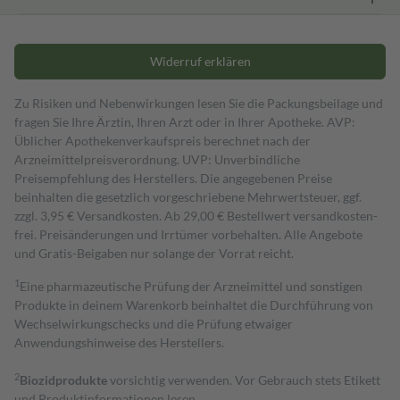
Widerruf erklären
Zu Risiken und Nebenwirkungen lesen Sie die Packungsbeilage und
fragen Sie Ihre Ärztin, Ihren Arzt oder in Ihrer Apotheke. AVP:
Üblicher Apothekenverkaufspreis berechnet nach der
Arzneimittelpreisverordnung. UVP: Unverbindliche
Preisempfehlung des Herstellers. Die angegebenen Preise
beinhalten die gesetzlich vorgeschriebene Mehrwertsteuer, ggf.
zzgl. 3,95 € Versandkosten. Ab 29,00 € Bestell­wert versand­kosten­
frei. Preisänderungen und Irrtümer vorbehalten. Alle Angebote
und Gratis-Beigaben nur solange der Vorrat reicht.
1
Eine pharmazeutische Prüfung der Arzneimittel und sonstigen
Produkte in deinem Warenkorb beinhaltet die Durchführung von
Wechselwirkungschecks und die Prüfung etwaiger
Anwendungshinweise des Herstellers.
2
Biozidprodukte
vorsichtig verwenden. Vor Gebrauch stets Etikett
und Produktinformationen lesen.