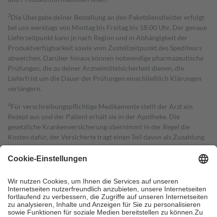
3
Die Übergabe deiner Bestellung an den Paketdienstleister erfolgt
bei uns werktags von Montag bis Freitag bis 18:00 Uhr. Der genaue
Lieferzeitpunkt kann je nach Region und in Abhängigkeit der
Produktverfügbarkeit sowie vom Zustellzeitpunkt des Spediteurs
abweichen. Darüber hinaus können notwendige pharmazeutische
Prüfungen, die zu deiner Arzneimittelsicherheit dienen, die
Lieferfrist um die Dauer der Prüfungen einschließlich Klärungen
verlängern.
4
Für verschreibungspflichtige Medikamente stellt der Arzt ein
Rezept aus und der Patient erhält sie in der Apotheke. Die
gesetzliche Krankenversicherung übernimmt in der Regel die
Kosten dafür, der Versicherte trägt einen Teil davon als Zuzahlung
mit.
Grundsätzlich leisten Mitglieder Zuzahlungen in Höhe von zehn
Prozent des Abgabepreises,
mindestens
jedoch
fünf Euro
und
höchstens zehn Euro.
Es sind jedoch nie mehr als die tatsächlichen
Kosten der Leistung zu entrichten.
Diese Regeln gelten grundsätzlich auch für Online-Apotheken.
Bei Heilmitteln und häuslicher Krankenpflege beträgt die