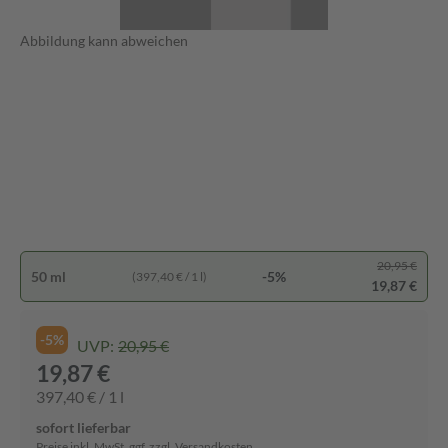
Abbildung kann abweichen
20,95 €
50 ml
-5%
(397,40 € / 1 l)
19,87 €
-5%
UVP:
20,95 €
19,87 €
397,40 € / 1 l
sofort lieferbar
Preise inkl. MwSt. ggf. zzgl. Versandkosten