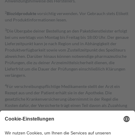
Anwendungshinweise des Herstellers.
2
Biozidprodukte
vorsichtig verwenden. Vor Gebrauch stets Etikett
und Produktinformationen lesen.
3
Die Übergabe deiner Bestellung an den Paketdienstleister erfolgt
bei uns werktags von Montag bis Freitag bis 18:00 Uhr. Der genaue
Lieferzeitpunkt kann je nach Region und in Abhängigkeit der
Produktverfügbarkeit sowie vom Zustellzeitpunkt des Spediteurs
abweichen. Darüber hinaus können notwendige pharmazeutische
Prüfungen, die zu deiner Arzneimittelsicherheit dienen, die
Lieferfrist um die Dauer der Prüfungen einschließlich Klärungen
verlängern.
4
Für verschreibungspflichtige Medikamente stellt der Arzt ein
Rezept aus und der Patient erhält sie in der Apotheke. Die
gesetzliche Krankenversicherung übernimmt in der Regel die
Kosten dafür, der Versicherte trägt einen Teil davon als Zuzahlung
mit.
Grundsätzlich leisten Mitglieder Zuzahlungen in Höhe von zehn
Prozent des Abgabepreises,
mindestens
jedoch
fünf Euro
und
höchstens zehn Euro.
Es sind jedoch nie mehr als die tatsächlichen