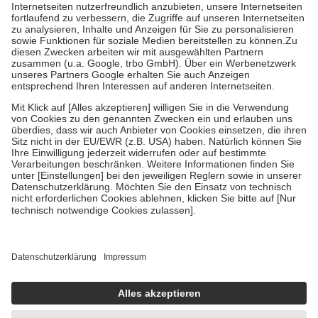
Kosten der Leistung zu entrichten.
Diese Regeln gelten grundsätzlich auch für Online-Apotheken.
Bei Heilmitteln und häuslicher Krankenpflege beträgt die
Zuzahlung zehn Prozent der Kosten sowie zehn Euro je
Verordnung.
Um das Engagement der Versicherten für ihre eigene Gesundheit zu
stärken und die besondere Stellung der Familie zu unterstützen,
fallen
keine Zuzahlungen
an bei:
• Kindern und Jugendlichen bis zum vollendeten 18. Lebensjahr
mit Ausnahme der Fahrkosten
• Untersuchungen zur Vorsorge und Früherkennung, die von der
GKV getragen werden
• empfohlenen Schutzimpfungen
• Harn- und Blutteststreifen
Wir nutzen Trusted Shops als unabhängigen Dienstleister für die
Einholung von Bewertungen. Trusted Shops hat Maßnahmen
getroffen, um sicherzustellen, dass es sich um echte Bewertungen
handelt. Mehr Informationen findest du hier:
https://help.etrusted.com/hc/de/articles/4419944605341
Einige Bilder und Inhalte wurden unter Zuhilfenahme künstlicher