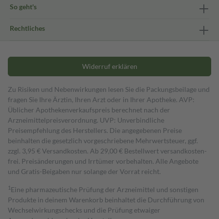
So geht's
Rechtliches
Widerruf erklären
Zu Risiken und Nebenwirkungen lesen Sie die Packungsbeilage und
fragen Sie Ihre Ärztin, Ihren Arzt oder in Ihrer Apotheke. AVP:
Üblicher Apothekenverkaufspreis berechnet nach der
Arzneimittelpreisverordnung. UVP: Unverbindliche
Preisempfehlung des Herstellers. Die angegebenen Preise
beinhalten die gesetzlich vorgeschriebene Mehrwertsteuer, ggf.
zzgl. 3,95 € Versandkosten. Ab 29,00 € Bestell­wert versand­kosten­
frei. Preisänderungen und Irrtümer vorbehalten. Alle Angebote
und Gratis-Beigaben nur solange der Vorrat reicht.
1
Eine pharmazeutische Prüfung der Arzneimittel und sonstigen
Produkte in deinem Warenkorb beinhaltet die Durchführung von
Wechselwirkungschecks und die Prüfung etwaiger