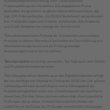
Arzneimittelpreisverordnung. UVP: Unverbindliche
Preisempfehlung des Herstellers. Die angegebenen Preise
beinhalten die gesetzlich vorgeschriebene Mehrwertsteuer, ggf.
zzgl. 3,95 € Versandkosten. Ab 29,00 € Bestell­wert versand­kosten­
frei. Preisänderungen und Irrtümer vorbehalten. Alle Angebote
und Gratis-Beigaben nur solange der Vorrat reicht.
1
Eine pharmazeutische Prüfung der Arzneimittel und sonstigen
Produkte in deinem Warenkorb beinhaltet die Durchführung von
Wechselwirkungschecks und die Prüfung etwaiger
Anwendungshinweise des Herstellers.
2
Biozidprodukte
vorsichtig verwenden. Vor Gebrauch stets Etikett
und Produktinformationen lesen.
3
Die Übergabe deiner Bestellung an den Paketdienstleister erfolgt
bei uns werktags von Montag bis Freitag bis 18:00 Uhr. Der genaue
Lieferzeitpunkt kann je nach Region und in Abhängigkeit der
Produktverfügbarkeit sowie vom Zustellzeitpunkt des Spediteurs
abweichen. Darüber hinaus können notwendige pharmazeutische
Prüfungen, die zu deiner Arzneimittelsicherheit dienen, die
Lieferfrist um die Dauer der Prüfungen einschließlich Klärungen