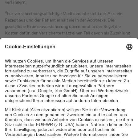
verlängern.
4
Für verschreibungspflichtige Medikamente stellt der Arzt ein
Rezept aus und der Patient erhält sie in der Apotheke. Die
gesetzliche Krankenversicherung übernimmt in der Regel die
Kosten dafür, der Versicherte trägt einen Teil davon als Zuzahlung
mit.
Grundsätzlich leisten Mitglieder Zuzahlungen in Höhe von zehn
Prozent des Abgabepreises,
mindestens
jedoch
fünf Euro
und
höchstens zehn Euro.
Es sind jedoch nie mehr als die tatsächlichen
Kosten der Leistung zu entrichten.
Diese Regeln gelten grundsätzlich auch für Online-Apotheken.
Bei Heilmitteln und häuslicher Krankenpflege beträgt die
Zuzahlung zehn Prozent der Kosten sowie zehn Euro je
Verordnung.
Um das Engagement der Versicherten für ihre eigene Gesundheit zu
stärken und die besondere Stellung der Familie zu unterstützen,
fallen
keine Zuzahlungen
an bei:
• Kindern und Jugendlichen bis zum vollendeten 18. Lebensjahr
mit Ausnahme der Fahrkosten
• Untersuchungen zur Vorsorge und Früherkennung, die von der
GKV getragen werden