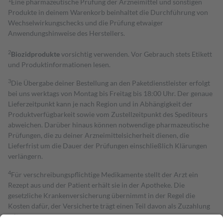
Eine pharmazeutische Prüfung der Arzneimittel und sonstigen
Produkte in deinem Warenkorb beinhaltet die Durchführung von
Wechselwirkungschecks und die Prüfung etwaiger
Anwendungshinweise des Herstellers.
2
Biozidprodukte
vorsichtig verwenden. Vor Gebrauch stets Etikett
und Produktinformationen lesen.
3
Die Übergabe deiner Bestellung an den Paketdienstleister erfolgt
bei uns werktags von Montag bis Freitag bis 18:00 Uhr. Der genaue
Lieferzeitpunkt kann je nach Region und in Abhängigkeit der
Produktverfügbarkeit sowie vom Zustellzeitpunkt des Spediteurs
abweichen. Darüber hinaus können notwendige pharmazeutische
Prüfungen, die zu deiner Arzneimittelsicherheit dienen, die
Lieferfrist um die Dauer der Prüfungen einschließlich Klärungen
verlängern.
4
Für verschreibungspflichtige Medikamente stellt der Arzt ein
Rezept aus und der Patient erhält sie in der Apotheke. Die
gesetzliche Krankenversicherung übernimmt in der Regel die
Kosten dafür, der Versicherte trägt einen Teil davon als Zuzahlung
mit.