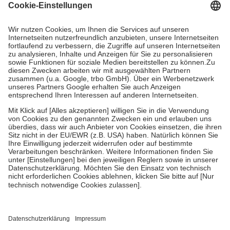
Grundsätzlich leisten Mitglieder Zuzahlungen in Höhe von zehn
Prozent des Abgabepreises,
mindestens
jedoch
fünf Euro
und
höchstens zehn Euro.
Es sind jedoch nie mehr als die tatsächlichen
Kosten der Leistung zu entrichten.
Diese Regeln gelten grundsätzlich auch für Online-Apotheken.
Bei Heilmitteln und häuslicher Krankenpflege beträgt die
Zuzahlung zehn Prozent der Kosten sowie zehn Euro je
Verordnung.
Um das Engagement der Versicherten für ihre eigene Gesundheit zu
stärken und die besondere Stellung der Familie zu unterstützen,
fallen
keine Zuzahlungen
an bei:
• Kindern und Jugendlichen bis zum vollendeten 18. Lebensjahr
mit Ausnahme der Fahrkosten
• Untersuchungen zur Vorsorge und Früherkennung, die von der
GKV getragen werden
• empfohlenen Schutzimpfungen
• Harn- und Blutteststreifen
Wir nutzen Trusted Shops als unabhängigen Dienstleister für die
Einholung von Bewertungen. Trusted Shops hat Maßnahmen
getroffen, um sicherzustellen, dass es sich um echte Bewertungen
handelt. Mehr Informationen findest du hier: