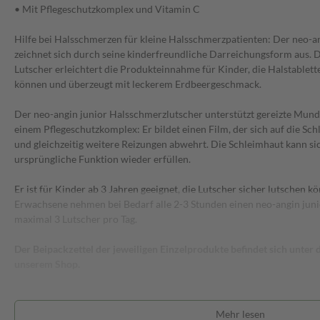
• Mit Pflegeschutzkomplex und Vitamin C
Hilfe bei Halsschmerzen für kleine Halsschmerzpatienten: Der neo-a
zeichnet sich durch seine kinderfreundliche Darreichungsform aus. D
Lutscher erleichtert die Produkteinnahme für Kinder, die Halstablett
können und überzeugt mit leckerem Erdbeergeschmack.
Der neo-angin junior Halsschmerzlutscher unterstützt gereizte Mun
einem Pflegeschutzkomplex: Er bildet einen Film, der sich auf die Schl
und gleichzeitig weitere Reizungen abwehrt. Die Schleimhaut kann sic
ursprüngliche Funktion wieder erfüllen.
Er ist für Kinder ab 3 Jahren geeignet, die Lutscher sicher lutschen 
Erwachsene nehmen bei Bedarf alle 2-3 Stunden einen neo-angin jun
maximal 3 Lutscher pro Tag.
Der Beipackzettel der jeweiligen Einzelprodukte befindet sich unter
unserem Shop.
Mehr lesen