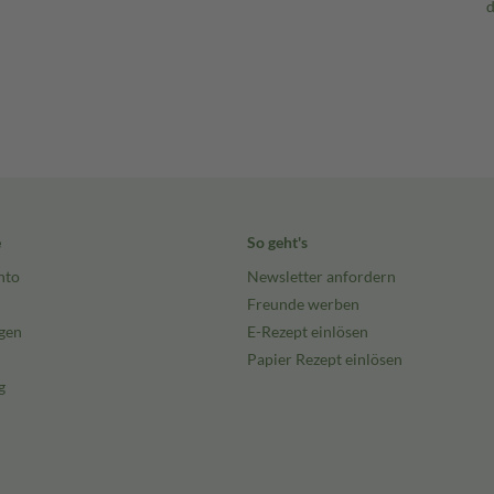
e
So geht's
nto
Newsletter anfordern
Freunde werben
gen
E-Rezept einlösen
Papier Rezept einlösen
g