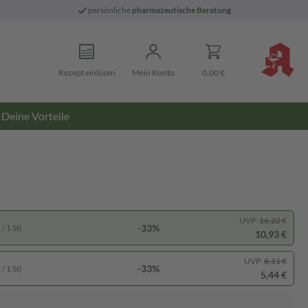
persönliche
pharmazeutische Beratung
Rezept einlösen
Mein Konto
0,00 €
Deine Vorteile
UVP:
16,22 €
-33%
/ 1 St)
10,93 €
UVP:
8,11 €
-33%
/ 1 St)
5,44 €