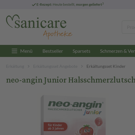
3
E-Rezept:
Heute bestellt,
morgen geliefert
Menü
Bestseller
Sparsets
Schmerzen & Ver
Erkältung
Erkältungsset Angebote
Erkältungsset Kinder
neo-angin Junior Halsschmerzlutsc