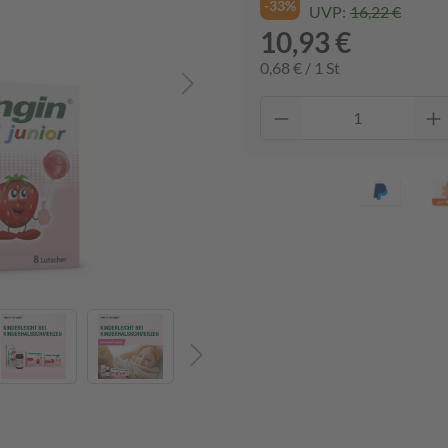
-33%
UVP:
16,22 €
10,93 €
0,68 € / 1 St