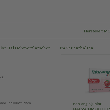
Hersteller: M
nior Halsschmerzlutscher
Im Set enthalten
ück
kohol und künstlichen
neo-angin junior
HALSSCHMERZLUTS