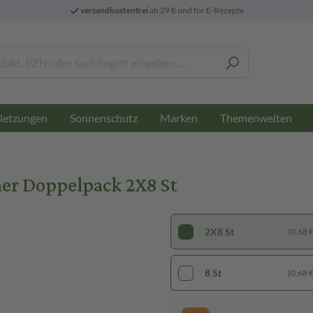
versandkostenfrei
ab 29 € und für E-Rezepte
letzungen
Sonnenschutz
Marken
Themenwelten
her Doppelpack 2X8 St
2X8 St
(0,68 € 
8 St
(0,68 € 