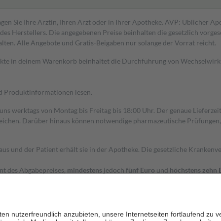
gen Sie Ihre Ärztin, Ihren Arzt oder in Ihrer Apotheke. AVP: Üblicher A
s Herstellers. Die angegebenen Preise beinhalten die gesetzlich vorgesc
alten. Alle Angebote und Gratis-Beigaben nur solange der Vorrat reicht.
dukte in deinem Warenkorb beinhaltet die Durchführung von Wechselwir
nd Produktinformationen lesen.
 uns werktags von Montag bis Freitag bis 18:00 Uhr. Der genaue Lieferze
ichen. Darüber hinaus können notwendige pharmazeutische Prüfungen, die
aus und der Patient erhält sie in der Apotheke. Die gesetzliche Krankenv
ent des Abgabepreises,
mindestens
jedoch
fünf Euro
und
höchstens zehn 
zehn Prozent der Kosten sowie zehn Euro je Verordnung.
rken und die besondere Stellung der Familie zu unterstützen, fallen
kein