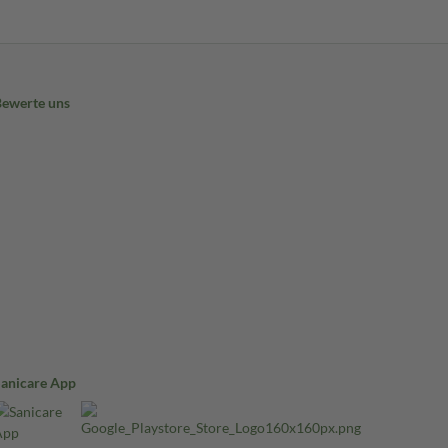
Bewerte uns
Sanicare App