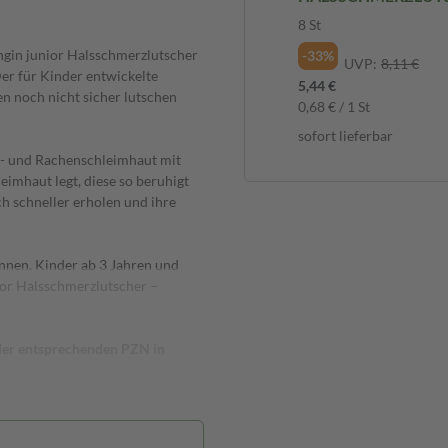
Kinder 8 St
8 St
ngin junior Halsschmerzlutscher
-33%
UVP:
8,11 €
er für Kinder entwickelte
5,44 €
en noch nicht sicher lutschen
0,68 € / 1 St
sofort lieferbar
d- und Rachenschleimhaut mit
eimhaut legt, diese so beruhigt
h schneller erholen und ihre
können. Kinder ab 3 Jahren und
ior Halsschmerzlutscher –
 der entsprechenden PZN in