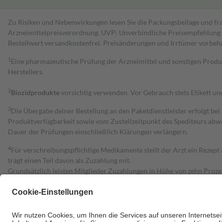
Zu Risiken und Nebenwirkungen lesen Sie die Packungsbeilage und fra
Arzneimittelpreisverordnung. UVP: Unverbindliche Preisempfehlung de
Bestell­wert versand­kosten­frei. Preisänderungen und Irrtümer vorbeh
1
Eine pharmazeutische Prüfung der Arzneimittel und sonstigen Pro
Herstellers.
2
Biozidprodukte
vorsichtig verwenden. Vor Gebrauch stets Etikett u
3
Die Übergabe deiner Bestellung an den Paketdienstleister erfolgt bei
Produktverfügbarkeit sowie vom Zustellzeitpunkt des Spediteurs abwe
Dauer der Prüfungen einschließlich Klärungen verlängern.
4
Für verschreibungspflichtige Medikamente stellt der Arzt ein Rezept 
trägt einen Teil davon als Zuzahlung mit.
Grundsätzlich leisten Mitglieder Zuzahlungen in Höhe von zehn Proz
zu entrichten.
Diese Regeln gelten grundsätzlich auch für Online-Apotheken.
Bei Heilmitteln und häuslicher Krankenpflege beträgt die Zuzahlung 
Um das Engagement der Versicherten für ihre eigene Gesundheit zu stä