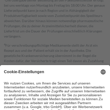
Die Übergabe deiner Bestellung an den Paketdienstleister erfolgt
bei uns werktags von Montag bis Freitag bis 18:00 Uhr. Der genaue
Lieferzeitpunkt kann je nach Region und in Abhängigkeit der
Produktverfügbarkeit sowie vom Zustellzeitpunkt des Spediteurs
abweichen. Darüber hinaus können notwendige pharmazeutische
Prüfungen, die zu deiner Arzneimittelsicherheit dienen, die
Lieferfrist um die Dauer der Prüfungen einschließlich Klärungen
verlängern.
4
Für verschreibungspflichtige Medikamente stellt der Arzt ein
Rezept aus und der Patient erhält sie in der Apotheke. Die
gesetzliche Krankenversicherung übernimmt in der Regel die
Kosten dafür, der Versicherte trägt einen Teil davon als Zuzahlung
mit.
Grundsätzlich leisten Mitglieder Zuzahlungen in Höhe von zehn
Prozent des Abgabepreises,
mindestens
jedoch
fünf Euro
und
höchstens zehn Euro.
Es sind jedoch nie mehr als die tatsächlichen
Kosten der Leistung zu entrichten.
Diese Regeln gelten grundsätzlich auch für Online-Apotheken.
Bei Heilmitteln und häuslicher Krankenpflege beträgt die
Zuzahlung zehn Prozent der Kosten sowie zehn Euro je
Verordnung.