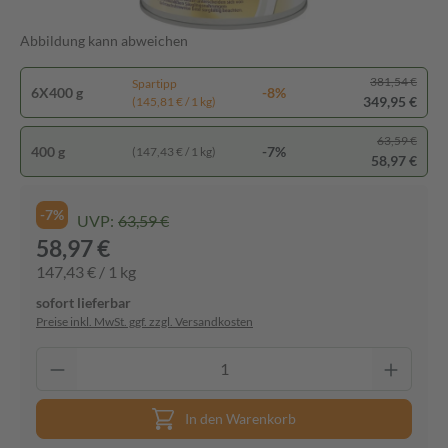
Abbildung kann abweichen
381,54 €
Spartipp
6X400 g
-8%
349,95 €
(145,81 € / 1 kg)
63,59 €
400 g
-7%
(147,43 € / 1 kg)
58,97 €
-7%
UVP:
63,59 €
58,97 €
147,43 € / 1 kg
sofort lieferbar
Preise inkl. MwSt. ggf. zzgl. Versandkosten
In den Warenkorb