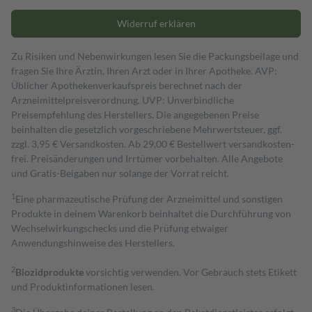
Widerruf erklären
Zu Risiken und Nebenwirkungen lesen Sie die Packungsbeilage und
fragen Sie Ihre Ärztin, Ihren Arzt oder in Ihrer Apotheke. AVP:
Üblicher Apothekenverkaufspreis berechnet nach der
Arzneimittelpreisverordnung. UVP: Unverbindliche
Preisempfehlung des Herstellers. Die angegebenen Preise
beinhalten die gesetzlich vorgeschriebene Mehrwertsteuer, ggf.
zzgl. 3,95 € Versandkosten. Ab 29,00 € Bestell­wert versand­kosten­
frei. Preisänderungen und Irrtümer vorbehalten. Alle Angebote
und Gratis-Beigaben nur solange der Vorrat reicht.
1
Eine pharmazeutische Prüfung der Arzneimittel und sonstigen
Produkte in deinem Warenkorb beinhaltet die Durchführung von
Wechselwirkungschecks und die Prüfung etwaiger
Anwendungshinweise des Herstellers.
2
Biozidprodukte
vorsichtig verwenden. Vor Gebrauch stets Etikett
und Produktinformationen lesen.
3