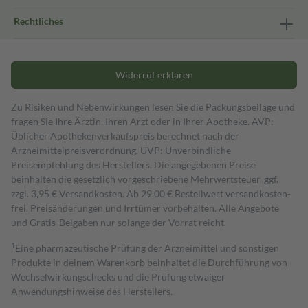
Rechtliches
Widerruf erklären
Zu Risiken und Nebenwirkungen lesen Sie die Packungsbeilage und
fragen Sie Ihre Ärztin, Ihren Arzt oder in Ihrer Apotheke. AVP:
Üblicher Apothekenverkaufspreis berechnet nach der
Arzneimittelpreisverordnung. UVP: Unverbindliche
Preisempfehlung des Herstellers. Die angegebenen Preise
beinhalten die gesetzlich vorgeschriebene Mehrwertsteuer, ggf.
zzgl. 3,95 € Versandkosten. Ab 29,00 € Bestell­wert versand­kosten­
frei. Preisänderungen und Irrtümer vorbehalten. Alle Angebote
und Gratis-Beigaben nur solange der Vorrat reicht.
1
Eine pharmazeutische Prüfung der Arzneimittel und sonstigen
Produkte in deinem Warenkorb beinhaltet die Durchführung von
Wechselwirkungschecks und die Prüfung etwaiger
Anwendungshinweise des Herstellers.