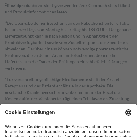
2
Biozidprodukte
vorsichtig verwenden. Vor Gebrauch stets Etikett
und Produktinformationen lesen.
3
Die Übergabe deiner Bestellung an den Paketdienstleister erfolgt
bei uns werktags von Montag bis Freitag bis 18:00 Uhr. Der genaue
Lieferzeitpunkt kann je nach Region und in Abhängigkeit der
Produktverfügbarkeit sowie vom Zustellzeitpunkt des Spediteurs
abweichen. Darüber hinaus können notwendige pharmazeutische
Prüfungen, die zu deiner Arzneimittelsicherheit dienen, die
Lieferfrist um die Dauer der Prüfungen einschließlich Klärungen
verlängern.
4
Für verschreibungspflichtige Medikamente stellt der Arzt ein
Rezept aus und der Patient erhält sie in der Apotheke. Die
gesetzliche Krankenversicherung übernimmt in der Regel die
Kosten dafür, der Versicherte trägt einen Teil davon als Zuzahlung
mit.
Grundsätzlich leisten Mitglieder Zuzahlungen in Höhe von zehn
Prozent des Abgabepreises,
mindestens
jedoch
fünf Euro
und
höchstens zehn Euro.
Es sind jedoch nie mehr als die tatsächlichen
Kosten der Leistung zu entrichten.