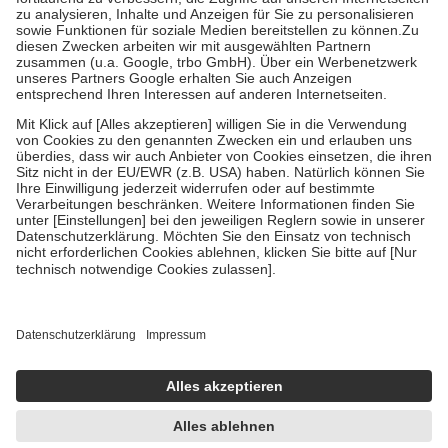
Diese Regeln gelten grundsätzlich auch für Online-Apotheken.
Bei Heilmitteln und häuslicher Krankenpflege beträgt die
Zuzahlung zehn Prozent der Kosten sowie zehn Euro je
Verordnung.
Um das Engagement der Versicherten für ihre eigene Gesundheit zu
stärken und die besondere Stellung der Familie zu unterstützen,
fallen
keine Zuzahlungen
an bei:
• Kindern und Jugendlichen bis zum vollendeten 18. Lebensjahr
mit Ausnahme der Fahrkosten
• Untersuchungen zur Vorsorge und Früherkennung, die von der
GKV getragen werden
• empfohlenen Schutzimpfungen
• Harn- und Blutteststreifen
Wir nutzen Trusted Shops als unabhängigen Dienstleister für die
Einholung von Bewertungen. Trusted Shops hat Maßnahmen
getroffen, um sicherzustellen, dass es sich um echte Bewertungen
handelt. Mehr Informationen findest du hier:
https://help.etrusted.com/hc/de/articles/4419944605341
Einige Bilder und Inhalte wurden unter Zuhilfenahme künstlicher
Intelligenz erstellt.