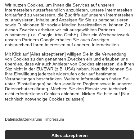
höchstens zehn Euro.
Es sind jedoch nie mehr als die tatsächlichen
Kosten der Leistung zu entrichten.
Diese Regeln gelten grundsätzlich auch für Online-Apotheken.
Bei Heilmitteln und häuslicher Krankenpflege beträgt die
Zuzahlung zehn Prozent der Kosten sowie zehn Euro je
Verordnung.
Um das Engagement der Versicherten für ihre eigene Gesundheit zu
stärken und die besondere Stellung der Familie zu unterstützen,
fallen
keine Zuzahlungen
an bei:
• Kindern und Jugendlichen bis zum vollendeten 18. Lebensjahr
mit Ausnahme der Fahrkosten
• Untersuchungen zur Vorsorge und Früherkennung, die von der
GKV getragen werden
• empfohlenen Schutzimpfungen
• Harn- und Blutteststreifen
Wir nutzen Trusted Shops als unabhängigen Dienstleister für die
Einholung von Bewertungen. Trusted Shops hat Maßnahmen
getroffen, um sicherzustellen, dass es sich um echte Bewertungen
handelt. Mehr Informationen findest du hier:
https://help.etrusted.com/hc/de/articles/4419944605341