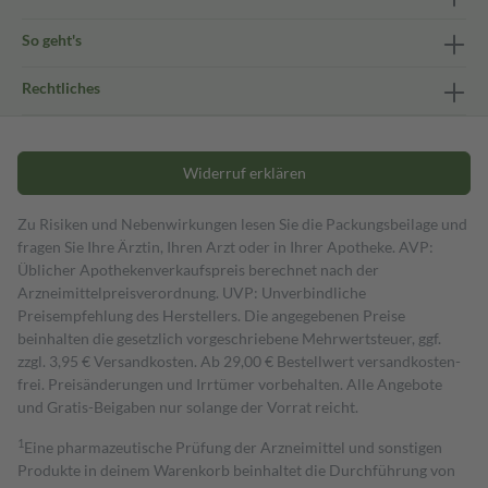
So geht's
Rechtliches
Widerruf erklären
Zu Risiken und Nebenwirkungen lesen Sie die Packungsbeilage und
fragen Sie Ihre Ärztin, Ihren Arzt oder in Ihrer Apotheke. AVP:
Üblicher Apothekenverkaufspreis berechnet nach der
Arzneimittelpreisverordnung. UVP: Unverbindliche
Preisempfehlung des Herstellers. Die angegebenen Preise
beinhalten die gesetzlich vorgeschriebene Mehrwertsteuer, ggf.
zzgl. 3,95 € Versandkosten. Ab 29,00 € Bestell­wert versand­kosten­
frei. Preisänderungen und Irrtümer vorbehalten. Alle Angebote
und Gratis-Beigaben nur solange der Vorrat reicht.
1
Eine pharmazeutische Prüfung der Arzneimittel und sonstigen
Produkte in deinem Warenkorb beinhaltet die Durchführung von