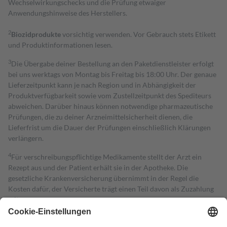
Wechselwirkungschecks und die Prüfung etwaiger
Anwendungshinweise des Herstellers.
2
Biozidprodukte
vorsichtig verwenden. Vor Gebrauch stets Etikett
und Produktinformationen lesen.
3
Die Übergabe deiner Bestellung an den Paketdienstleister erfolgt
bei uns werktags von Montag bis Freitag bis 18:00 Uhr. Der genaue
Lieferzeitpunkt kann je nach Region und in Abhängigkeit der
Produktverfügbarkeit sowie vom Zustellzeitpunkt des Spediteurs
abweichen. Darüber hinaus können notwendige pharmazeutische
Prüfungen, die zu deiner Arzneimittelsicherheit dienen, die
Lieferfrist um die Dauer der Prüfungen einschließlich Klärungen
verlängern.
4
Für verschreibungspflichtige Medikamente stellt der Arzt ein
Rezept aus und der Patient erhält sie in der Apotheke. Die
gesetzliche Krankenversicherung übernimmt in der Regel die
Kosten dafür, der Versicherte trägt einen Teil davon als Zuzahlung
mit.
Grundsätzlich leisten Mitglieder Zuzahlungen in Höhe von zehn
Prozent des Abgabepreises,
mindestens
jedoch
fünf Euro
und