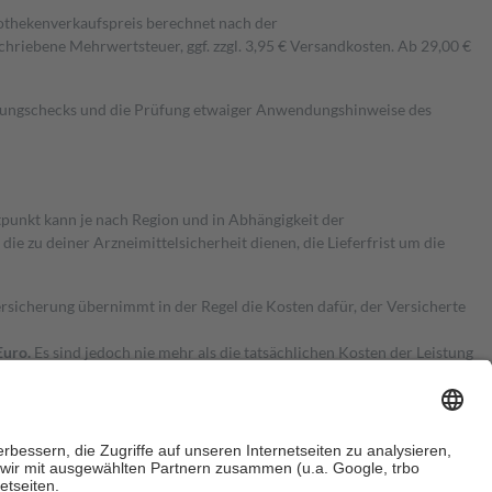
pothekenverkaufspreis berechnet nach der
hriebene Mehrwertsteuer, ggf. zzgl. 3,95 € Versandkosten. Ab 29,00 €
kungschecks und die Prüfung etwaiger Anwendungshinweise des
itpunkt kann je nach Region und in Abhängigkeit der
 zu deiner Arzneimittelsicherheit dienen, die Lieferfrist um die
ersicherung übernimmt in der Regel die Kosten dafür, der Versicherte
Euro.
Es sind jedoch nie mehr als die tatsächlichen Kosten der Leistung
e Zuzahlungen
an bei: