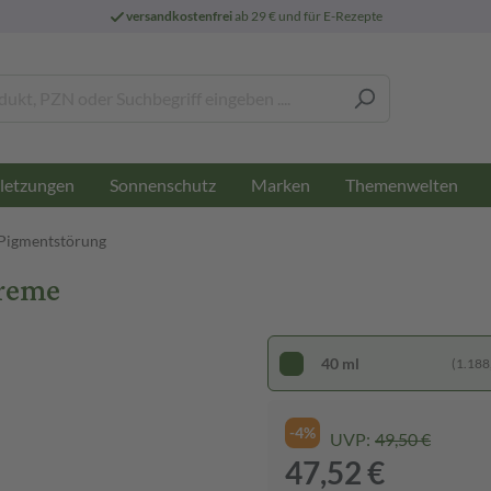
versandkostenfrei
ab 29 € und für E-Rezepte
letzungen
Sonnenschutz
Marken
Themenwelten
 Pigmentstörung
Creme
40 ml
(1.188,
-4%
UVP:
49,50 €
47,52 €