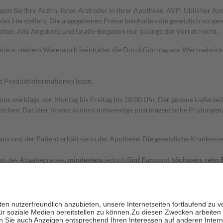
gen Sie Ihre Ärztin, Ihren Arzt oder in Ihrer Apotheke. AVP: Üblicher A
s Herstellers. Die angegebenen Preise beinhalten die gesetzlich vorgesc
alten. Alle Angebote und Gratis-Beigaben nur solange der Vorrat reicht.
dukte in deinem Warenkorb beinhaltet die Durchführung von Wechselwir
nd Produktinformationen lesen.
 uns werktags von Montag bis Freitag bis 18:00 Uhr. Der genaue Lieferze
ichen. Darüber hinaus können notwendige pharmazeutische Prüfungen, die
aus und der Patient erhält sie in der Apotheke. Die gesetzliche Krankenv
ent des Abgabepreises,
mindestens
jedoch
fünf Euro
und
höchstens zehn 
zehn Prozent der Kosten sowie zehn Euro je Verordnung.
rken und die besondere Stellung der Familie zu unterstützen, fallen
kein
 Ausnahme der Fahrkosten
 getragen werden