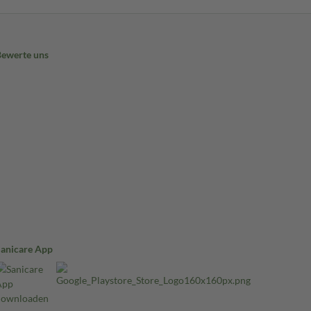
Bewerte uns
Sanicare App