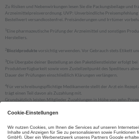
Zu Risiken und Nebenwirkungen lesen Sie die Packungsbeilage und fra
Arzneimittelpreisverordnung. UVP: Unverbindliche Preisempfehlung de
Bestell­wert versand­kosten­frei. Preisänderungen und Irrtümer vorbeh
1
Eine pharmazeutische Prüfung der Arzneimittel und sonstigen Pro
Herstellers.
2
Biozidprodukte
vorsichtig verwenden. Vor Gebrauch stets Etikett u
3
Die Übergabe deiner Bestellung an den Paketdienstleister erfolgt bei
Produktverfügbarkeit sowie vom Zustellzeitpunkt des Spediteurs abwe
Dauer der Prüfungen einschließlich Klärungen verlängern.
4
Für verschreibungspflichtige Medikamente stellt der Arzt ein Rezept 
trägt einen Teil davon als Zuzahlung mit.
Grundsätzlich leisten Mitglieder Zuzahlungen in Höhe von zehn Proz
zu entrichten.
Diese Regeln gelten grundsätzlich auch für Online-Apotheken.
Bei Heilmitteln und häuslicher Krankenpflege beträgt die Zuzahlung 
Um das Engagement der Versicherten für ihre eigene Gesundheit zu stä
• Kindern und Jugendlichen bis zum vollendeten 18. Lebensjahr mit
• Untersuchungen zur Vorsorge und Früherkennung, die von der GKV