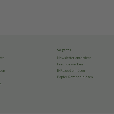
e
So geht's
nto
Newsletter anfordern
Freunde werben
gen
E-Rezept einlösen
Papier Rezept einlösen
g