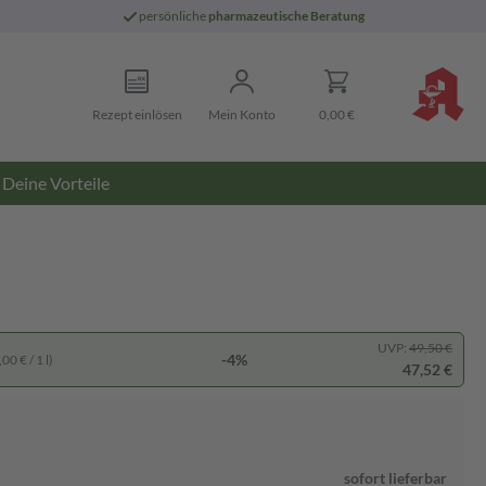
persönliche
pharmazeutische Beratung
Rezept einlösen
Mein Konto
0,00 €
Deine Vorteile
UVP:
49,50 €
-4%
00 € / 1 l)
47,52 €
sofort lieferbar