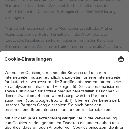
Prüfungen, die zu deiner Arzneimittelsicherheit dienen, die
Lieferfrist um die Dauer der Prüfungen einschließlich Klärungen
verlängern.
4
Für verschreibungspflichtige Medikamente stellt der Arzt ein
Rezept aus und der Patient erhält sie in der Apotheke. Die
gesetzliche Krankenversicherung übernimmt in der Regel die
Kosten dafür, der Versicherte trägt einen Teil davon als Zuzahlung
mit.
Grundsätzlich leisten Mitglieder Zuzahlungen in Höhe von zehn
Prozent des Abgabepreises,
mindestens
jedoch
fünf Euro
und
höchstens zehn Euro.
Es sind jedoch nie mehr als die tatsächlichen
Kosten der Leistung zu entrichten.
Diese Regeln gelten grundsätzlich auch für Online-Apotheken.
Bei Heilmitteln und häuslicher Krankenpflege beträgt die
Zuzahlung zehn Prozent der Kosten sowie zehn Euro je
Verordnung.
Um das Engagement der Versicherten für ihre eigene Gesundheit zu
stärken und die besondere Stellung der Familie zu unterstützen,
fallen
keine Zuzahlungen
an bei:
• Kindern und Jugendlichen bis zum vollendeten 18. Lebensjahr