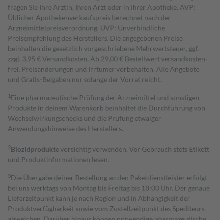
fragen Sie Ihre Ärztin, Ihren Arzt oder in Ihrer Apotheke. AVP:
Üblicher Apothekenverkaufspreis berechnet nach der
Arzneimittelpreisverordnung. UVP: Unverbindliche
Preisempfehlung des Herstellers. Die angegebenen Preise
beinhalten die gesetzlich vorgeschriebene Mehrwertsteuer, ggf.
zzgl. 3,95 € Versandkosten. Ab 29,00 € Bestell­wert versand­kosten­
frei. Preisänderungen und Irrtümer vorbehalten. Alle Angebote
und Gratis-Beigaben nur solange der Vorrat reicht.
1
Eine pharmazeutische Prüfung der Arzneimittel und sonstigen
Produkte in deinem Warenkorb beinhaltet die Durchführung von
Wechselwirkungschecks und die Prüfung etwaiger
Anwendungshinweise des Herstellers.
2
Biozidprodukte
vorsichtig verwenden. Vor Gebrauch stets Etikett
und Produktinformationen lesen.
3
Die Übergabe deiner Bestellung an den Paketdienstleister erfolgt
bei uns werktags von Montag bis Freitag bis 18:00 Uhr. Der genaue
Lieferzeitpunkt kann je nach Region und in Abhängigkeit der
Produktverfügbarkeit sowie vom Zustellzeitpunkt des Spediteurs
abweichen. Darüber hinaus können notwendige pharmazeutische