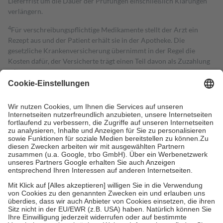
Lieferfrist um die Dauer der Prüfungen einschließlich Klärungen
verlängern.
4
Für verschreibungspflichtige Medikamente stellt der Arzt ein
Rezept aus und der Patient erhält sie in der Apotheke. Die
gesetzliche Krankenversicherung übernimmt in der Regel die
Kosten dafür, der Versicherte trägt einen Teil davon als Zuzahlung
mit.
Grundsätzlich leisten Mitglieder Zuzahlungen in Höhe von zehn
Prozent des Abgabepreises,
mindestens
jedoch
fünf Euro
und
höchstens zehn Euro.
Es sind jedoch nie mehr als die tatsächlichen
Kosten der Leistung zu entrichten.
Diese Regeln gelten grundsätzlich auch für Online-Apotheken.
Bei Heilmitteln und häuslicher Krankenpflege beträgt die
Zuzahlung zehn Prozent der Kosten sowie zehn Euro je
Verordnung.
Um das Engagement der Versicherten für ihre eigene Gesundheit zu
stärken und die besondere Stellung der Familie zu unterstützen,
fallen
keine Zuzahlungen
an bei:
• Kindern und Jugendlichen bis zum vollendeten 18. Lebensjahr
mit Ausnahme der Fahrkosten
• Untersuchungen zur Vorsorge und Früherkennung, die von der