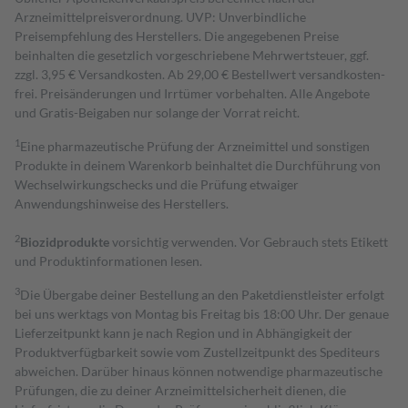
Arzneimittelpreisverordnung. UVP: Unverbindliche
Preisempfehlung des Herstellers. Die angegebenen Preise
beinhalten die gesetzlich vorgeschriebene Mehrwertsteuer, ggf.
zzgl. 3,95 € Versandkosten. Ab 29,00 € Bestell­wert versand­kosten­
frei. Preisänderungen und Irrtümer vorbehalten. Alle Angebote
und Gratis-Beigaben nur solange der Vorrat reicht.
1
Eine pharmazeutische Prüfung der Arzneimittel und sonstigen
Produkte in deinem Warenkorb beinhaltet die Durchführung von
Wechselwirkungschecks und die Prüfung etwaiger
Anwendungshinweise des Herstellers.
2
Biozidprodukte
vorsichtig verwenden. Vor Gebrauch stets Etikett
und Produktinformationen lesen.
3
Die Übergabe deiner Bestellung an den Paketdienstleister erfolgt
bei uns werktags von Montag bis Freitag bis 18:00 Uhr. Der genaue
Lieferzeitpunkt kann je nach Region und in Abhängigkeit der
Produktverfügbarkeit sowie vom Zustellzeitpunkt des Spediteurs
abweichen. Darüber hinaus können notwendige pharmazeutische
Prüfungen, die zu deiner Arzneimittelsicherheit dienen, die